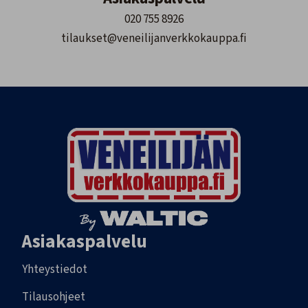
020 755 8926
tilaukset@veneilijanverkkokauppa.fi
Asiakaspalvelu
Yhteystiedot
Tilausohjeet