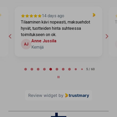
14 days ago
Tilaaminen kävi nopeasti, maksuehdot
T
hyvät, tuotteiden hinta suhteessa
toimitukseen on ok.
Anne Jussila
AJ
Kemijä
Page 5 of 60
5 / 60
Review widget
by
trustmary