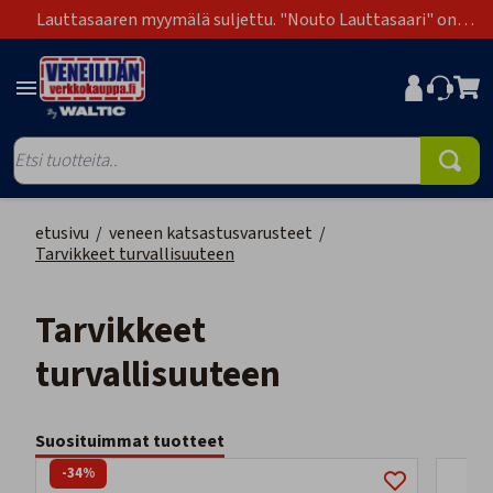
Lauttasaaren myymälä suljettu. "Nouto Lauttasaari" on
poistunut toimitustapavaihtoehdoista.
etusivu
/
veneen katsastusvarusteet
/
Tarvikkeet turvallisuuteen
Tarvikkeet
turvallisuuteen
Suosituimmat tuotteet
-34%