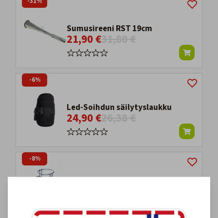
-31%
Sumusireeni RST 19cm
21,90 €
31,80 €
-6%
Led-Soihdun säilytyslaukku
24,90 €
26,38 €
-8%
Heittoliinan Teline
39,90 €
43,40 €