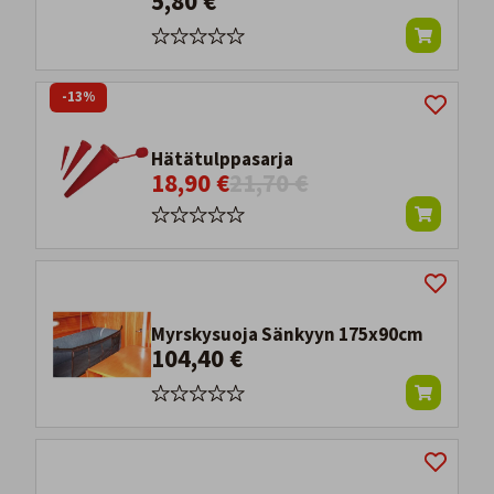
5,80 €
-13%
Hätätulppasarja
18,90 €
21,70 €
Myrskysuoja Sänkyyn 175x90cm
104,40 €