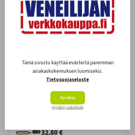
Varapatruunasarja Hammar MA1
33g
67,80 €
Tämä sivusto käyttää evästeitä paremman
asiakaskokemuksen luomiseksi.
Optinen Palovaroitin Pebble Mini
Tietosuojaseloste
27,90 €
Hyväksy
Hyväksy pakolliset
UML Varapatruunasarja Pro
Sensor 45g
32,80 €