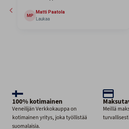
Jari
J
Espoo
Page 2 of 60
100% kotimainen
Maksuta
Veneilijän Verkkokauppa on
Meillä maks
kotimainen yritys, joka työllistää
turvallisesti
suomalaisia.