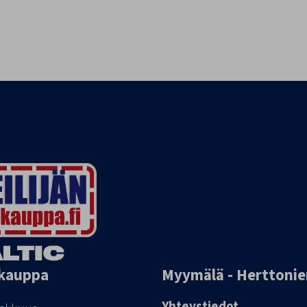
kauppa
Myymälä - Herttoni
Yhteystiedot