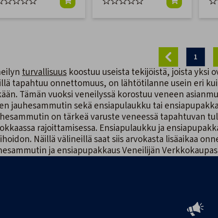
1
eilyn
turvallisuus
koostuu useista tekijöistä, joista yksi
illä tapahtuu onnettomuus, on lähtötilanne usein eri kuin
kään. Tämän vuoksi veneilyssä korostuu veneen asianmu
en jauhesammutin sekä ensiapulaukku tai ensiapupakka
hesammutin on tärkeä varuste veneessä tapahtuvan tul
okkaassa rajoittamisessa. Ensiapulaukku ja ensiapupa
ihoidon. Näillä välineillä saat siis arvokasta lisäaikaa o
hesammutin ja ensiapupakkaus Veneilijän Verkkokaupast