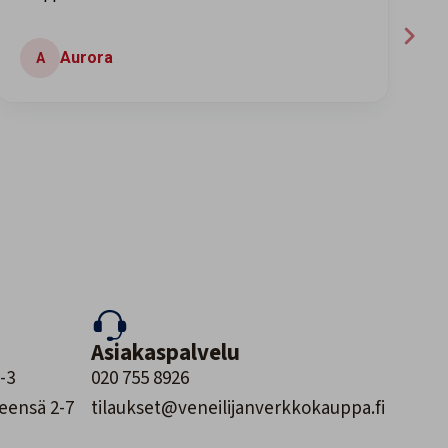
Mikko
M
Asiakaspalvelu
-3
020 755 8926
leensä 2-7
tilaukset@veneilijanverkkokauppa.fi