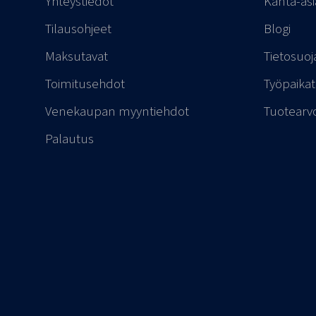
Yhteystiedot
Kanta-as
Tilausohjeet
Blogi
Maksutavat
Tietosuoj
Toimitusehdot
Työpaikat
Venekaupan myyntiehdot
Tuotearv
Palautus