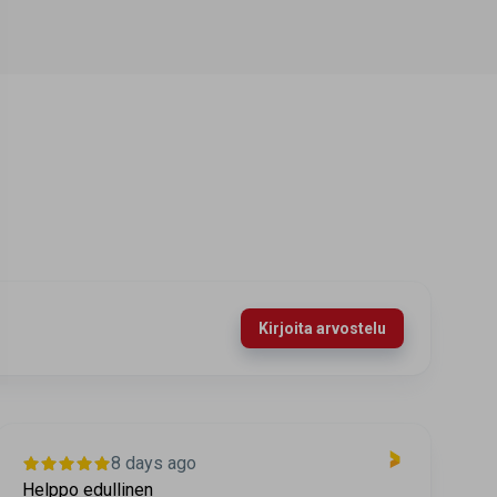
Kirjoita arvostelu
10 days ago
Helppo ja luotettava
T