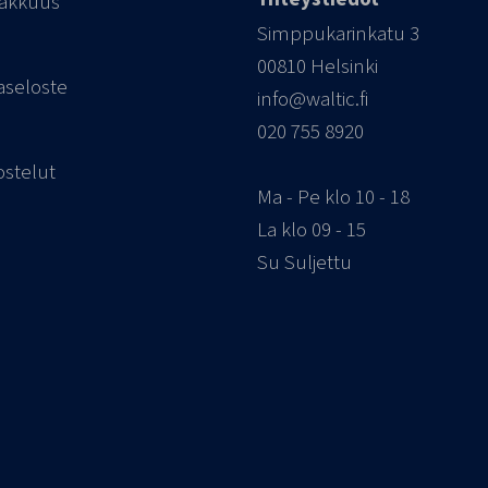
iakkuus
Simppukarinkatu 3
00810 Helsinki
aseloste
info@waltic.fi
020 755 8920
ostelut
Ma - Pe klo 10 - 18
La klo 09 - 15
Su Suljettu