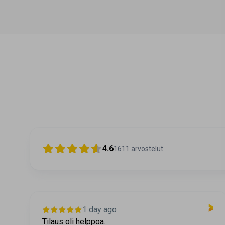
4.6
1611
arvostelut
4 days ago
Huonot hakutoiminnot