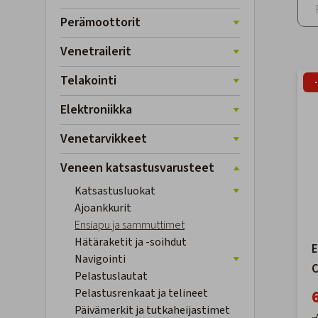
Perämoottorit
Venetrailerit
Telakointi
Elektroniikka
Venetarvikkeet
Veneen katsastusvarusteet
Katsastusluokat
Ajoankkurit
Ensiapu ja sammuttimet
Hätäraketit ja -soihdut
E
Navigointi
Pelastuslautat
Pelastusrenkaat ja telineet
Päivämerkit ja tutkaheijastimet