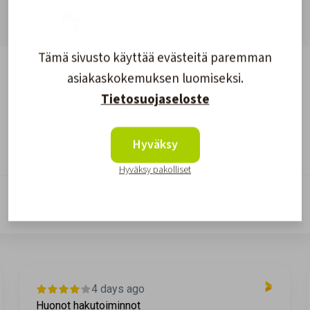
Tämä sivusto käyttää evästeitä paremman
asiakaskokemuksen luomiseksi.
Tietosuojaseloste
Hyväksy
Asiakkaidemme kokemuksia
Hyväksy pakolliset
8 days ago
Helppo edullinen