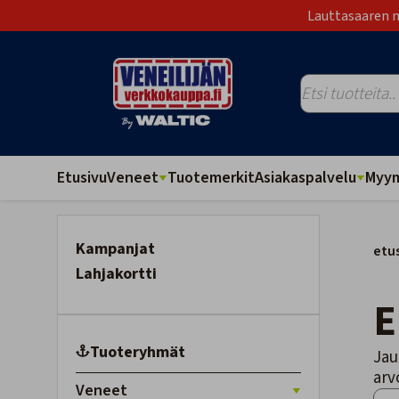
Lauttasaaren m
Etusivu
Veneet
Tuotemerkit
Asiakaspalvelu
Myym
Kampanjat
etu
Lahjakortti
Tuoteryhmät
Jau
arv
Veneet