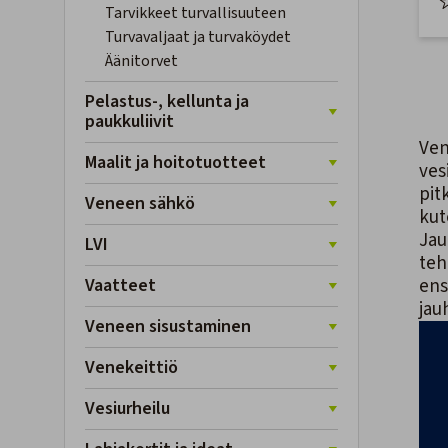
Tarvikkeet turvallisuuteen
Turvavaljaat ja turvaköydet
Äänitorvet
Pelastus-, kellunta ja
paukkuliivit
Ven
Maalit ja hoitotuotteet
ves
pit
Veneen sähkö
kut
Jau
LVI
teh
Vaatteet
ens
jau
Veneen sisustaminen
Venekeittiö
Vesiurheilu