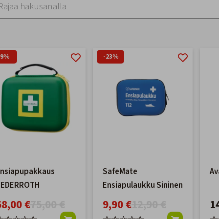
-9%
-23%
nsiapupakkaus
SafeMate
Av
CEDERROTH
Ensiapulaukku Sininen
68,00 €
75,00 €
9,90 €
12,90 €
1