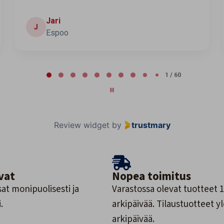
Aurora
A
2 / 60
Review widget
by
trustmary
vat
Nopea toimitus
at monipuolisesti ja
Varastossa olevat tuotteet 1
.
arkipäivää. Tilaustuotteet y
arkipäivää.