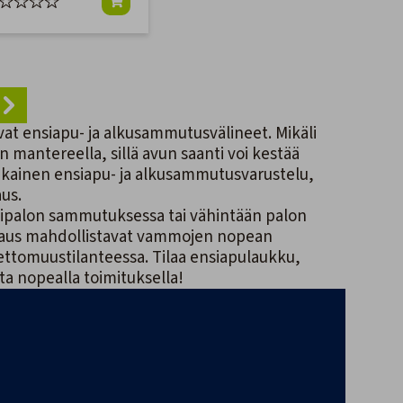
 ovat ensiapu- ja alkusammutusvälineet. Mikäli
 mantereella, sillä avun saanti voi kestää
kainen ensiapu- ja alkusammutusvarustelu,
us.
ipalon sammutuksessa tai vähintään palon
kkaus mahdollistavat vammojen nopean
nnettomuustilanteessa. Tilaa ensiapulaukku,
a nopealla toimituksella!