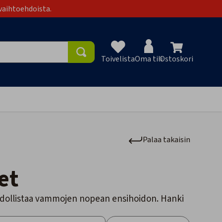
vaihtoehdoista.
Toivelista
Oma tili
Ostoskori
Toivelist
Palaa takaisin
et
hdollistaa vammojen nopean ensihoidon. Hanki