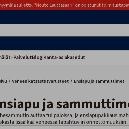
yymälä suljettu. "Nouto Lauttasaari" on poistunut toimitustapa
älät
Palvelut
Blogi
Kanta-asiakasedut
sivu
/
veneen katsastusvarusteet
/
Ensiapu ja sammuttimet
Ensiapu ja sammuttim
hesammutin auttaa tulipaloissa, ja ensiapupakkaus ma
okasta lisäaikaa veneessä tapahtuviin onnettomuuksiin!