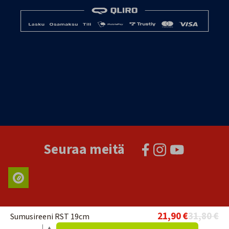
Seuraa meitä
21,90 €
31,80 €
Sumusireeni RST 19cm