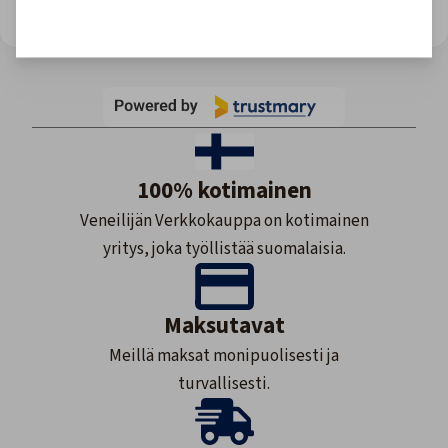
Site owner: Upgrade for more views or wait till monthly reset.
100% kotimainen
Veneilijän Verkkokauppa on kotimainen
yritys, joka työllistää suomalaisia.
Maksutavat
Meillä maksat monipuolisesti ja
turvallisesti.