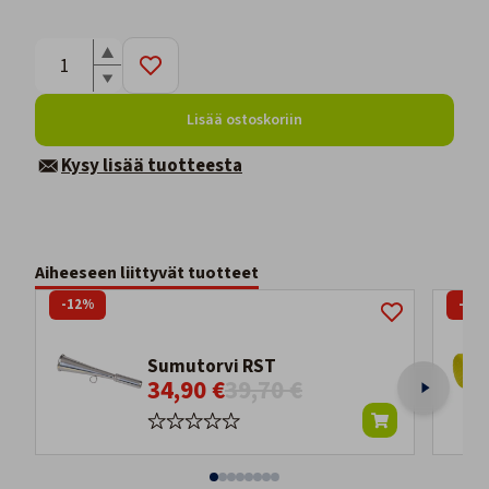
Lisää ostoskoriin
Kysy lisää tuotteesta
Aiheeseen liittyvät tuotteet
-12%
-34
Sumutorvi RST
34,90 €
39,70 €