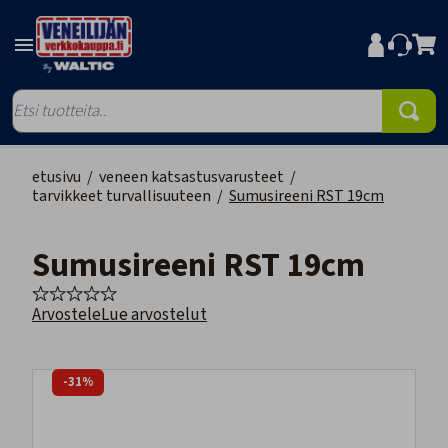
etusivu
/
veneen katsastusvarusteet
/
tarvikkeet turvallisuuteen
/
Sumusireeni RST 19cm
Sumusireeni RST 19cm
Arvostele
Lue arvostelut
-31%