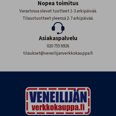
Nopea toimitus
Varastossa olevat tuotteet 1-3 arkipäivää.
Tilaustuotteet yleensä 2-7 arkipäivää.
Asiakaspalvelu
020 755 8926
tilaukset@veneilijanverkkokauppa.fi