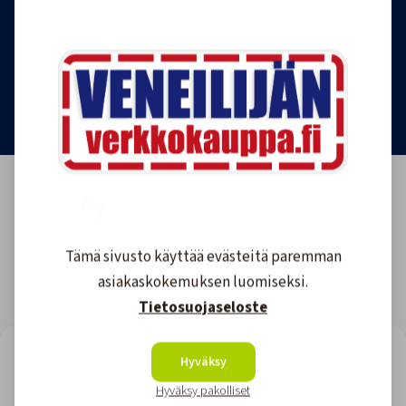
tilauksen milloin tahansa.
Tilaa uutiskirje
Tämä sivusto käyttää evästeitä paremman
asiakaskokemuksen luomiseksi.
Tietosuojaseloste
LOOKING FOR REVIEWS?
Hyväksy
View all reviews
Hyväksy pakolliset