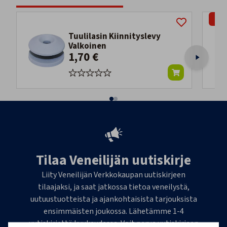
-18
Tuulilasin Kiinnityslevy
Valkoinen
1,70 €
Tilaa Veneilijän uutiskirje
Liity Veneilijän Verkkokaupan uutiskirjeen
tilaajaksi, ja saat jatkossa tietoa veneilystä,
uutuustuotteista ja ajankohtaisista tarjouksista
ensimmäisten joukossa. Lähetämme 1-4
uutiskirjettä kuukaudessa. Voit perua uutiskirjeen