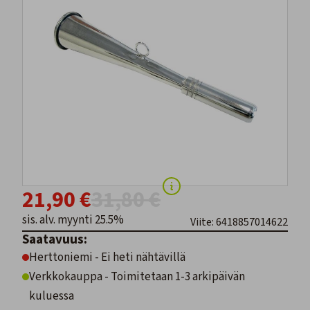
21,90 €
31,80 €
sis. alv. myynti 25.5%
Viite: 6418857014622
Saatavuus:
Herttoniemi - Ei heti nähtävillä
Verkkokauppa - Toimitetaan 1-3 arkipäivän
kuluessa