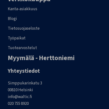
Kanta-asiakkuus
Blogi
Tietosuojaseloste
Työpaikat
Tuotearvostelut
Myymälä - Herttoniemi
Yhteystiedot
Simppukarinkatu 3
00810 Helsinki
info@waltic.fi
020 755 8920