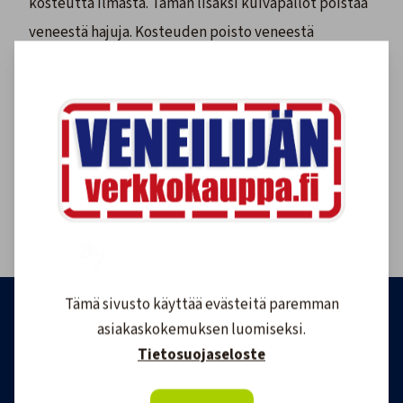
kosteutta ilmasta. Tämän lisäksi kuivapallot poistaa
veneestä hajuja. Kosteuden poisto veneestä
onnistuu kätevästi Veneilijän verkkokaupan
tuotteilla!
Veneen
talvisäilytys
vaatii monenlaisia tarvikkeita,
joista yksi on kosteudenpoistaja. Meiltä saat myös
muun muassa
glykolit
, veneen
peitetelineet
ja niihin
sopivat
venepeitteet
sekä
venepukit
. Tutustu
laajaan valikoimaamme, ja tilaa kaikki kosteuden
poistoon ja veneen talvisäilytykseen helposti!
Tämä sivusto käyttää evästeitä paremman
asiakaskokemuksen luomiseksi.
Tietosuojaseloste
Tilaa Veneilijän uutiskirje