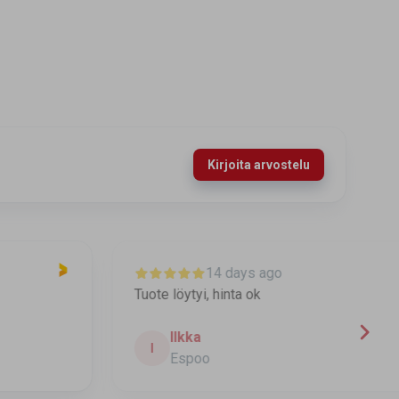
Kirjoita arvostelu
14 days ago
Tuote löytyi, hinta ok
T
t
Ilkka
I
Espoo