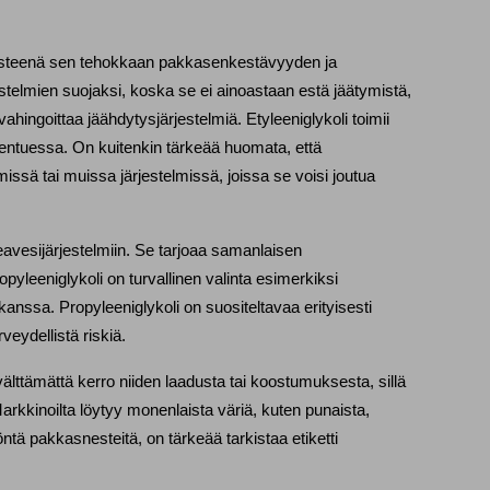
nesteenä sen tehokkaan pakkasenkestävyyden ja 
stelmien suojaksi, koska se ei ainoastaan estä jäätymistä, 
ingoittaa jäähdytysjärjestelmiä. Etyleeniglykoli toimii 
tuessa. On kuitenkin tärkeää huomata, että 
missä tai muissa järjestelmissä, joissa se voisi joutua 
avesijärjestelmiin. Se tarjoaa samanlaisen 
pakkasenkestävyyden kuin etyleeniglykoli, mutta ilman myrkyllisyyttä. Propyleeniglykoli on turvallinen valinta esimerkiksi 
kanssa. Propyleeniglykoli on suositeltavaa erityisesti 
veydellistä riskiä.
 välttämättä kerro niiden laadusta tai koostumuksesta, sillä 
arkkinoilta löytyy monenlaista väriä, kuten punaista, 
ntä pakkasnesteitä, on tärkeää tarkistaa etiketti 