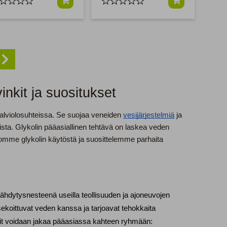
inkit ja suositukset
a talviolosuhteissa. Se suojaa veneiden
vesijärjestelmiä
ja
ista. Glykolin pääasiallinen tehtävä on laskea veden
rromme glykolin käytöstä ja suosittelemme parhaita
äähdytysnesteenä useilla teollisuuden ja ajoneuvojen 
sekoittuvat veden kanssa ja tarjoavat tehokkaita 
pit voidaan jakaa pääasiassa kahteen ryhmään: 