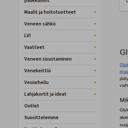
paukkuliivit
Maalit ja hoitotuotteet
Veneen sähkö
LVI
Vaatteet
Gl
Veneen sisustaminen
Glyk
Venekeittiö
moot
jäät
Vesiurheilu
vaiht
Lahjakortit ja ideat
Mi
Outlet
Glyk
Suosittelemme
alue
suoj