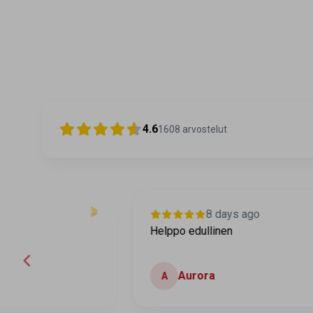
4.6
1608
arvostelut
8 days ago
Helppo edullinen
Aurora
A