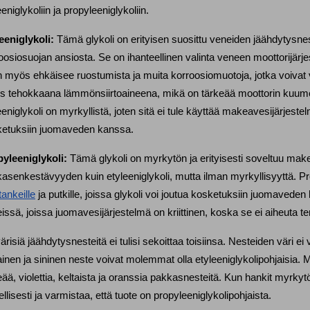
eeniglykoliin ja propyleeniglykoliin.
eeniglykoli:
 Tämä glykoli on erityisen suosittu veneiden jäähdytys
oosiosuojan ansiosta. Se on ihanteellinen valinta veneen moottorijärje
 myös ehkäisee ruostumista ja muita korroosiomuotoja, jotka voivat vah
 tehokkaana lämmönsiirtoaineena, mikä on tärkeää moottorin kuumen
eeniglykoli on myrkyllistä, joten sitä ei tule käyttää makeavesijärjestel
etuksiin juomaveden kanssa.
yleeniglykoli:
 Tämä glykoli on myrkytön ja erityisesti soveltuu make
tankeille
 ja putkille, joissa glykoli voi joutua kosketuksiin juomaveden 
issä, joissa juomavesijärjestelmä on kriittinen, koska se ei aiheuta ter
värisiä jäähdytysnesteitä ei tulisi sekoittaa toisiinsa. Nesteiden väri ei
inen ja sininen neste voivat molemmat olla etyleeniglykolipohjaisia. M
eää, violettia, keltaista ja oranssia pakkasnesteitä. Kun hankit myrkytö
ellisesti ja varmistaa, että tuote on propyleeniglykolipohjaista.