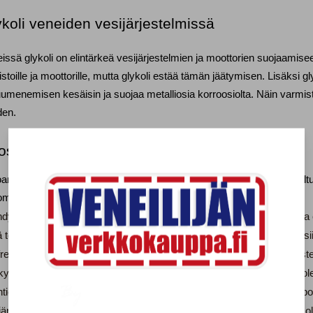
koli veneiden vesijärjestelmissä
issä glykoli on elintärkeä vesijärjestelmien ja moottorien suojaamisee
istoille ja moottorille, mutta glykoli estää tämän jäätymisen. Lisäksi g
uumenemisen kesäisin ja suojaa metalliosia korroosiolta. Näin varmis
den.
ositukset Veneilijän verkkokaupan glykoleista
oamme kattavan valikoiman laadukkaita glykoleja, jotka on suunniteltu
omaisia vaihtoehtoja:
dytinneste Glykoli 10L
: Tämä etyleeniglykoli-pohjainen neste tarjoaa
 tehokkaan lämmönsiirron. 10 litran pakkaus riittää useimpiin veneisi
freeze Myrkytön Glykoli 5L
: Tämä propyleeniglykoliin perustuva nest
yllisiä aineita. Sopii erityisesti juomaveden kanssa kosketuksissa olev
ticon Aqua Frozt Myrkytön Glykoli 2L
: Myrkytön propyleeniglykoli-p
järjestelmien ylläpitoon. Tarjoaa luotettavan suojan kylmimmissäkin o