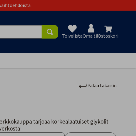
vaihtoehdoista.
Toivelista
Oma tili
Ostoskori
Toivelist
Palaa takaisin
erkkokauppa tarjoaa korkealaatuiset glykolit
verkosta!