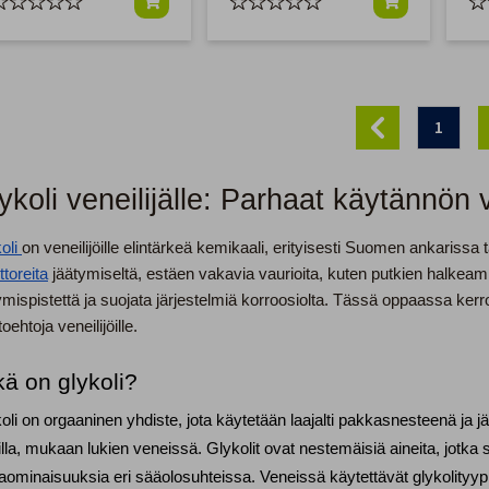
1
ykoli veneilijälle: Parhaat käytännön v
oli
on veneilijöille elintärkeä kemikaali, erityisesti Suomen ankariss
toreita
jäätymiseltä, estäen vakavia vaurioita, kuten putkien halkeam
ymispistettä ja suojata järjestelmiä korroosiolta. Tässä oppaassa ke
oehtoja veneilijöille.
kä on glykoli?
oli on orgaaninen yhdiste, jota käytetään laajalti pakkasnesteenä ja j
illa, mukaan lukien veneissä. Glykolit ovat nestemäisiä aineita, jotka 
aominaisuuksia eri sääolosuhteissa. Veneissä käytettävät glykolityy