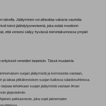
n talvella. Jäätyminen voi aiheuttaa vakavia vaurioita 
lykoli toimii jäähdytysnesteenä, joka estää moottorin 
tat, että veneesi säilyy hyvässä toimintakunnossa ympäri 
 erityisesti veneiden tarpeisiin. Tässä muutamia 
 erinomaisen suojan jäätymistä ja korroosiota vastaan,
in ja takaa pitkäkestoisen suojan kaikissa sääolosuhteissa.
e tarjoaa tehokkaan suojan jäätymistä vastaan ilman
iin järjestelmiin.
ohjainen pakkasneste, joka sopii pienempien
losuhteissa.