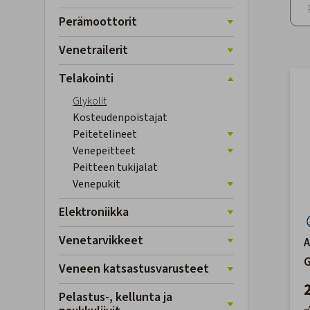
Perämoottorit
Venetrailerit
Telakointi
Glykolit
Kosteudenpoistajat
Peitetelineet
Venepeitteet
Peitteen tukijalat
Venepukit
Elektroniikka
Venetarvikkeet
A
G
Veneen katsastusvarusteet
Pelastus-, kellunta ja