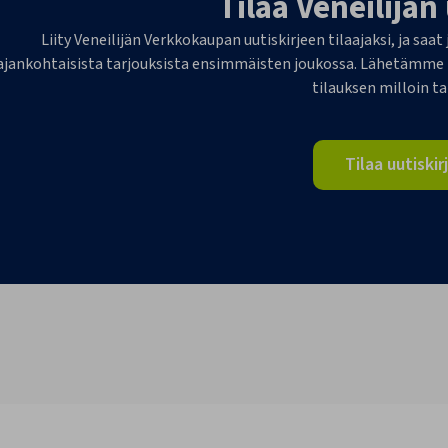
Tilaa Veneilijän
Liity Veneilijän Verkkokaupan uutiskirjeen tilaajaksi, ja saat
ajankohtaisista tarjouksista ensimmäisten joukossa. Lähetämme 1-
tilauksen milloin t
Tilaa uutiskir