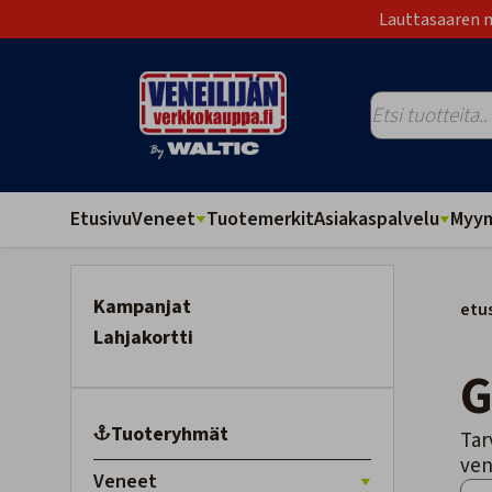
Lauttasaaren m
Etusivu
Veneet
Tuotemerkit
Asiakaspalvelu
Myym
Kampanjat
etu
Lahjakortti
Tuoteryhmät
Tar
ven
Veneet