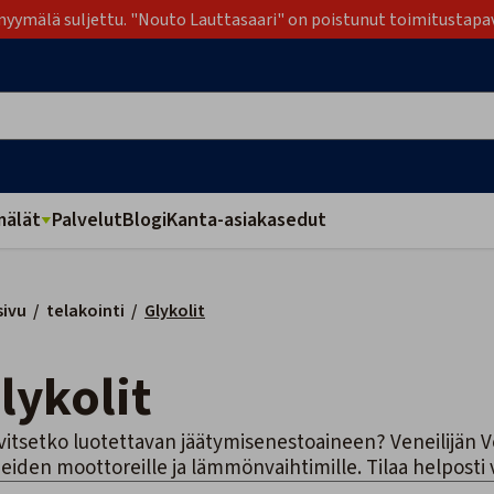
yymälä suljettu. "Nouto Lauttasaari" on poistunut toimitustapa
älät
Palvelut
Blogi
Kanta-asiakasedut
sivu
/
telakointi
/
Glykolit
Glykolit
vitsetko luotettavan jäätymisenestoaineen? Veneilijän V
eiden moottoreille ja lämmönvaihtimille. Tilaa helposti 