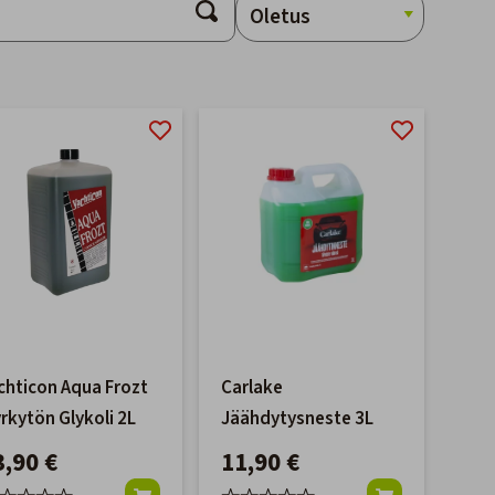
chticon Aqua Frozt
Carlake
rkytön Glykoli 2L
Jäähdytysneste 3L
3,90 €
11,90 €