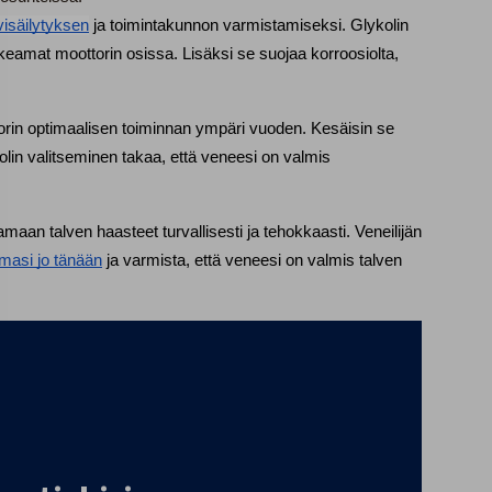
visäilytyksen
 ja toimintakunnon varmistamiseksi. Glykolin 
lkeamat moottorin osissa. Lisäksi se suojaa korroosiolta, 
orin optimaalisen toiminnan ympäri vuoden. Kesäisin se 
lin valitseminen takaa, että veneesi on valmis 
aan talven haasteet turvallisesti ja tehokkaasti. Veneilijän 
omasi jo tänään
 ja varmista, että veneesi on valmis talven 