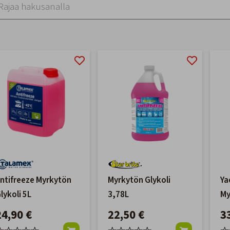
ntifreeze Myrkytön
Myrkytön Glykoli
Ya
lykoli 5L
3,78L
My
24,90 €
22,50 €
3