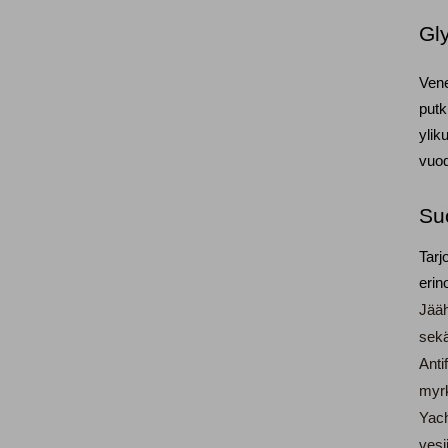
Gly
Vene
putk
ylik
vuo
Su
Tarj
erin
Jääh
sekä
Anti
myrk
Yach
vesi