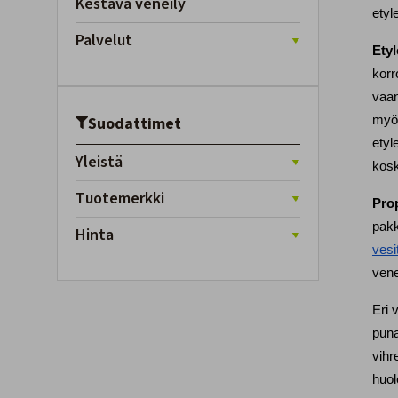
Kestävä veneily
etyl
Palvelut
Etyl
korr
vaan
Suodattimet
myös
etyl
Yleistä
kosk
Tuotemerkki
Prop
Hinta
vesi
vene
Eri 
puna
vihr
huol