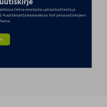
 uutiskirje
 jatkossa tietoa veneilystä, uutuustuotteista ja
4 uutiskirjettä kuukaudessa. Voit perua uutiskirjeen
ahansa.
je