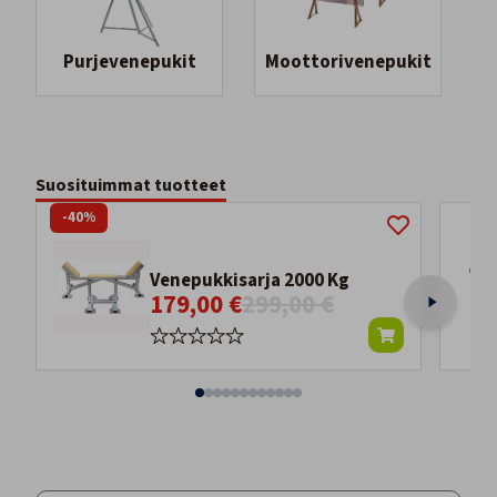
Purjevenepukit
Moottorivenepukit
Suosituimmat tuotteet
-40%
Venepukkisarja 2000 Kg
179,00 €
299,00 €