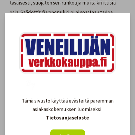
tasaisesti, suojaten sen runkoa ja muita kriittisiä
osia. Säädettävä venepukki ei ainoastaan tarjoa
luotettavaa tukea, vaan se myös tekee veneen
käsittelystä ja huoltamisesta helpompaa ja
turvallisempaa.
Liikuteltavat venepukit (trailerit)
ovat täydellisiä,
jos sinun täytyy siirtää venettä usein, esimerkiksi
kuljettaa se maanteitse tai siirtää sitä sataman
alueella.
Valitessasi venepukkia muista tarkistaa, että sen
kantavuus riittää veneesi painolle ja varusteille.
Tämä sivusto käyttää evästeitä paremman
Varmista myös, että tukipisteet jakavat veneen
asiakaskokemuksen luomiseksi.
Tietosuojaseloste
painon tasaisesti, jotta veneesi säilyy
vaurioitumattomana.