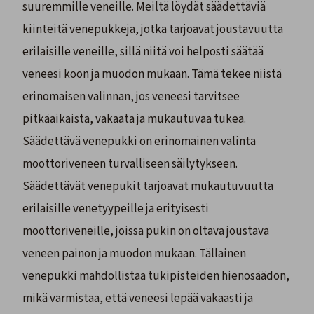
suuremmille veneille. Meiltä löydät säädettäviä
kiinteitä venepukkeja, jotka tarjoavat joustavuutta
erilaisille veneille, sillä niitä voi helposti säätää
veneesi koon ja muodon mukaan. Tämä tekee niistä
erinomaisen valinnan, jos veneesi tarvitsee
pitkäaikaista, vakaata ja mukautuvaa tukea.
Säädettävä venepukki
on erinomainen valinta
moottoriveneen turvalliseen säilytykseen.
Säädettävät venepukit tarjoavat mukautuvuutta
erilaisille venetyypeille ja erityisesti
moottoriveneille, joissa pukin on oltava joustava
veneen painon ja muodon mukaan. Tällainen
venepukki mahdollistaa tukipisteiden hienosäädön,
mikä varmistaa, että veneesi lepää vakaasti ja