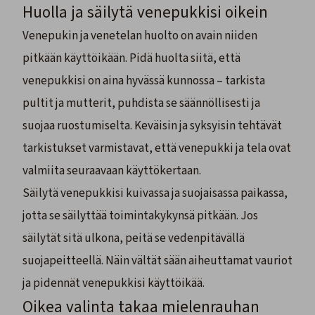
Huolla ja säilytä venepukkisi oikein
Venepukin ja venetelan huolto on avain niiden
pitkään käyttöikään. Pidä huolta siitä, että
venepukkisi on aina hyvässä kunnossa – tarkista
pultit ja mutterit, puhdista se säännöllisesti ja
suojaa ruostumiselta. Keväisin ja syksyisin tehtävät
tarkistukset varmistavat, että venepukki ja tela ovat
valmiita seuraavaan käyttökertaan.
Säilytä venepukkisi kuivassa ja suojaisassa paikassa,
jotta se säilyttää toimintakykynsä pitkään. Jos
säilytät sitä ulkona, peitä se vedenpitävällä
suojapeitteellä. Näin vältät sään aiheuttamat vauriot
ja pidennät venepukkisi käyttöikää.
Oikea valinta takaa mielenrauhan