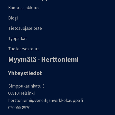
Kanta-asiakkuus
Blogi
Tietosuojaseloste
Työpaikat
Tuotearvostelut
Myymälä - Herttoniemi
Yhteystiedot
Simppukarinkatu 3
00810 Helsinki
herttoniemi@veneilijanverkkokauppa.fi
020 755 8920