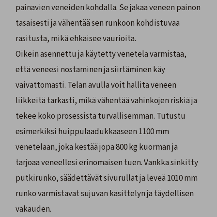
painavien veneiden kohdalla. Se jakaa veneen painon
tasaisesti ja vähentää sen runkoon kohdistuvaa
rasitusta, mikä ehkäisee vaurioita.
Oikein asennettu ja käytetty venetela varmistaa,
että veneesi nostaminen ja siirtäminen käy
vaivattomasti. Telan avulla voit hallita veneen
liikkeitä tarkasti, mikä vähentää vahinkojen riskiä ja
tekee koko prosessista turvallisemman. Tutustu
esimerkiksi huippulaadukkaaseen
1100 mm
venetelaan
, joka kestää jopa 800 kg kuorman ja
tarjoaa veneellesi erinomaisen tuen. Vankka sinkitty
putkirunko, säädettävät sivurullat ja leveä 1010 mm
runko varmistavat sujuvan käsittelyn ja täydellisen
vakauden.