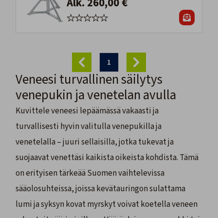
Alk. 260,00 €
1
Veneesi turvallinen säilytys
venepukin ja venetelan avulla
Kuvittele veneesi lepäämässä vakaasti ja
turvallisesti hyvin valitulla venepukilla ja
venetelalla – juuri sellaisilla, jotka tukevat ja
suojaavat venettäsi kaikista oikeista kohdista. Tämä
on erityisen tärkeää Suomen vaihtelevissa
sääolosuhteissa, joissa kevätauringon sulattama
lumi ja syksyn kovat myrskyt voivat koetella veneen