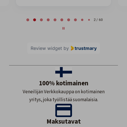
Page 2 of 60
2 / 60
Review widget
by
trustmary
100% kotimainen
Veneilijän Verkkokauppa on kotimainen
yritys, joka työllistää suomalaisia.
Maksutavat