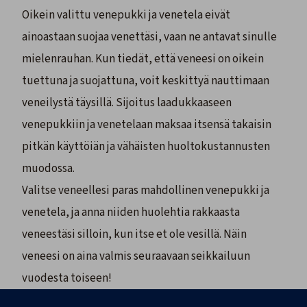
Oikein valittu venepukki ja venetela eivät
ainoastaan suojaa venettäsi, vaan ne antavat sinulle
mielenrauhan. Kun tiedät, että veneesi on oikein
tuettuna ja suojattuna, voit keskittyä nauttimaan
veneilystä täysillä. Sijoitus laadukkaaseen
venepukkiin ja venetelaan maksaa itsensä takaisin
pitkän käyttöiän ja vähäisten huoltokustannusten
muodossa.
Valitse veneellesi paras mahdollinen venepukki ja
venetela, ja anna niiden huolehtia rakkaasta
veneestäsi silloin, kun itse et ole vesillä. Näin
veneesi on aina valmis seuraavaan seikkailuun
vuodesta toiseen!