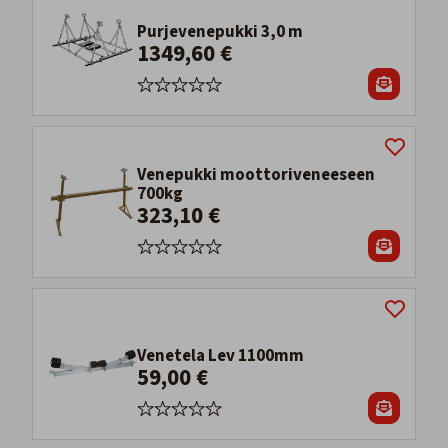
Purjevenepukki 3,0 m
1349,60 €
Venepukki moottoriveneeseen
700kg
323,10 €
Venetela Lev 1100mm
59,00 €