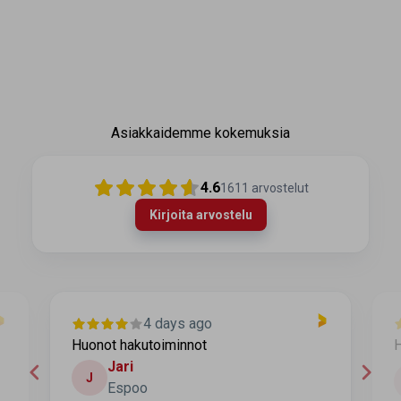
Asiakkaidemme kokemuksia
4.6
1611
arvostelut
Kirjoita arvostelu
4 days ago
Huonot hakutoiminnot
H
Jari
J
Espoo