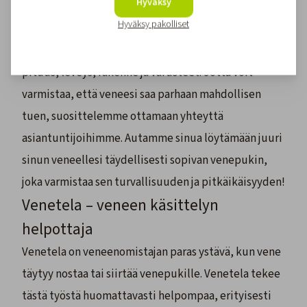
Hyväksy
On tärkeää muistaa, että jokainen vene on
Hyväksy pakolliset
ainutlaatuinen, ja oikean venepukin tai venetrailerin
valintaan vaikuttavat monet tekijät, kuten veneen
pituus, leveys, rakenne ja varusteet. Jotta voit
varmistaa, että veneesi saa parhaan mahdollisen
tuen, suosittelemme ottamaan yhteyttä
asiantuntijoihimme
. Autamme sinua löytämään juuri
sinun veneellesi täydellisesti sopivan venepukin,
joka varmistaa sen turvallisuuden ja pitkäikäisyyden!
Venetela – veneen käsittelyn
helpottaja
Venetela on veneenomistajan paras ystävä, kun vene
täytyy nostaa tai siirtää venepukille. Venetela tekee
tästä työstä huomattavasti helpompaa, erityisesti