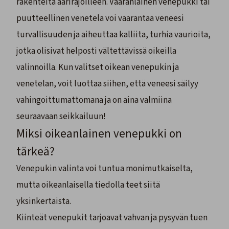
rakenteita äärirajoilleen. Vääränlainen venepukki tai
puutteellinen venetela voi vaarantaa veneesi
turvallisuuden ja aiheuttaa kalliita, turhia vaurioita,
jotka olisivat helposti vältettävissä oikeilla
valinnoilla. Kun valitset oikean venepukin ja
venetelan, voit luottaa siihen, että veneesi säilyy
vahingoittumattomana ja on aina valmiina
seuraavaan seikkailuun!
Miksi oikeanlainen venepukki on
tärkeä?
Venepukin valinta voi tuntua monimutkaiselta,
mutta oikeanlaisella tiedolla teet siitä
yksinkertaista.
Kiinteät venepukit
tarjoavat vahvan ja pysyvän tuen