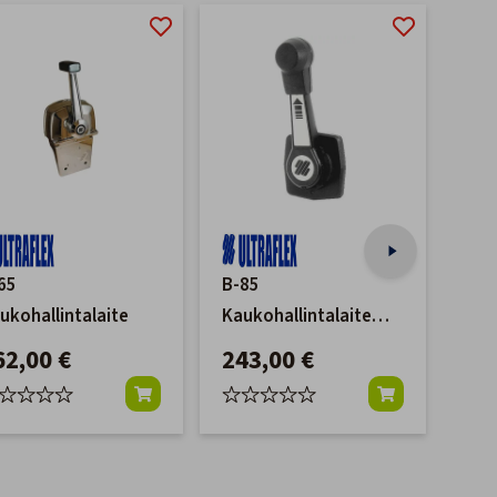
-19
65
B-85
Mer
ukohallintalaite
Kaukohallintalaite
Hall
Musta
Pane
62,00 €
243,00 €
69
kro
86