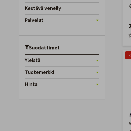
K
Kestävä veneily
M
Palvelut
Suodattimet
-
Yleistä
Tuotemerkki
Hinta
M