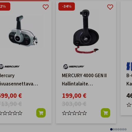
-2%
-34%
ercury
MERCURY 4000 GEN II
B-
ivuasennettava
Hallintalaite
Ka
aukohallintalaite
Trimmillä, Sivu-
699,00 €
199,00 €
4
rimmillä 20 ft 14 pin
uppoasennus
713,90 €
303,00 €