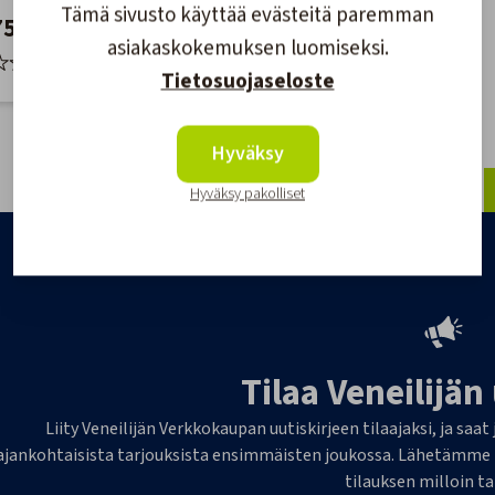
Tämä sivusto käyttää evästeitä paremman
aksoisperämoottorikäyttöön
Hallintalaite – 14-
752,94 €
583,84 €
napainen, 15 jalkaa
asiakaskokemuksen luomiseksi.
Tietosuojaseloste
Hyväksy
1
Hyväksy pakolliset
Tilaa Veneilijän
Liity Veneilijän Verkkokaupan uutiskirjeen tilaajaksi, ja saat
ajankohtaisista tarjouksista ensimmäisten joukossa. Lähetämme 1-
tilauksen milloin t