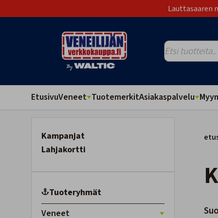
Lauttasaaren m
Etusivu
Veneet
Tuotemerkit
Asiakaspalvelu
Myym
Kampanjat
etu
Lahjakortti
Tuoteryhmät
Suo
Veneet