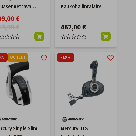
vuasennettava
Kaukohallintalaite
ukohallintalaite
99,00 €
immillä 20 ft 14 pin
13,90 €
462,00 €
4%
OUTLET
-19%
rcury Single Slim
Mercury DTS