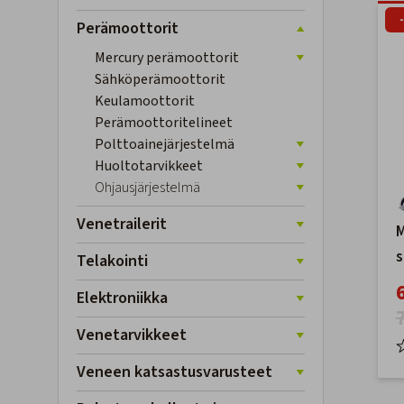
Perämoottorit
Mercury perämoottorit
Sähköperämoottorit
Keulamoottorit
Perämoottoritelineet
Polttoainejärjestelmä
Huoltotarvikkeet
Ohjausjärjestelmä
Venetrailerit
M
s
Telakointi
k
Elektroniikka
t
Venetarvikkeet
Veneen katsastusvarusteet