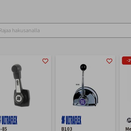
-
-85
B103
Me