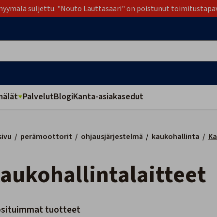
yymälä suljettu. "Nouto Lauttasaari" on poistunut toimitustapa
älät
Palvelut
Blogi
Kanta-asiakasedut
sivu
/
perämoottorit
/
ohjausjärjestelmä
/
kaukohallinta
/
Ka
Kaukohallintalaitteet
situimmat tuotteet