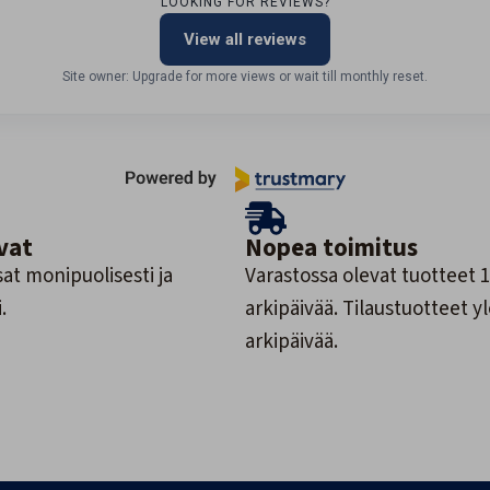
LOOKING FOR REVIEWS?
View all reviews
Site owner: Upgrade for more views or wait till monthly reset.
vat
Nopea toimitus
at monipuolisesti ja
Varastossa olevat tuotteet 1
.
arkipäivää. Tilaustuotteet y
arkipäivää.