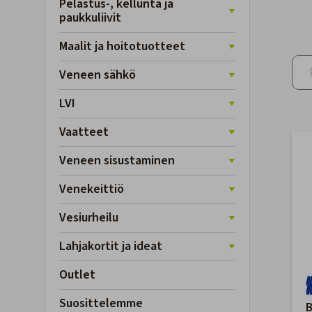
Pelastus-, kellunta ja
paukkuliivit
Maalit ja hoitotuotteet
Veneen sähkö
LVI
Vaatteet
Veneen sisustaminen
Venekeittiö
Vesiurheilu
Lahjakortit ja ideat
Outlet
Suosittelemme
B