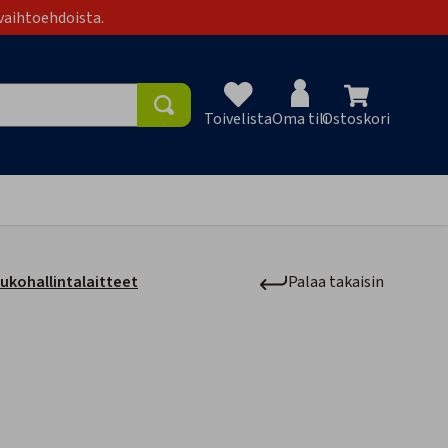
vaihtoehdoista.
Toivelista
Oma tili
Ostoskori
Toivelist
ukohallintalaitteet
Palaa takaisin