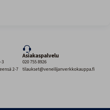
Asiakaspalvelu
-3
020 755 8926
leensä 2-7
tilaukset@veneilijanverkkokauppa.fi