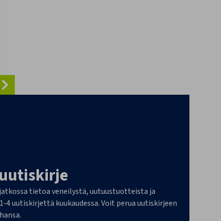
 uutiskirje
 jatkossa tietoa veneilystä, uutuustuotteista ja
4 uutiskirjettä kuukaudessa. Voit perua uutiskirjeen
ahansa.