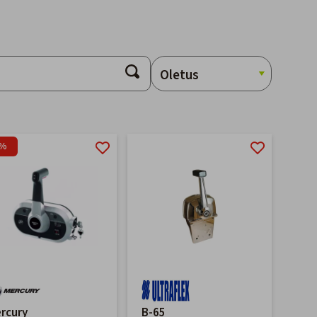
2%
rcury
B-65