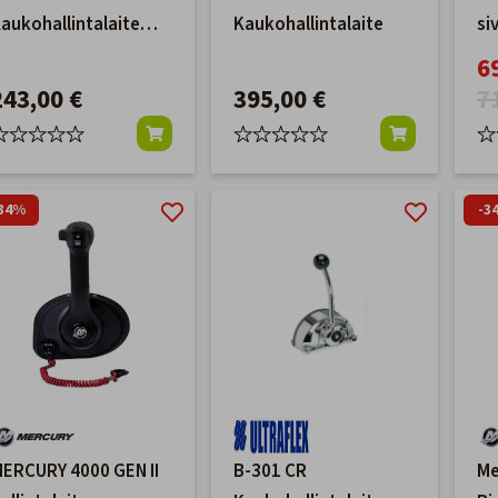
aukohallintalaite
Kaukohallintalaite
si
usta
ka
6
tr
243,00 €
395,00 €
7
34%
-3
ERCURY 4000 GEN II
B-301 CR
Me