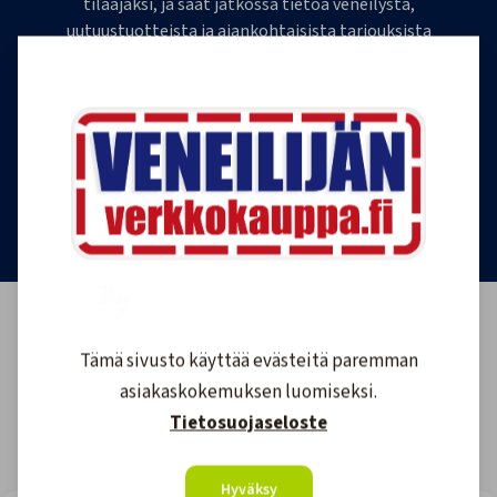
tilaajaksi, ja saat jatkossa tietoa veneilystä,
uutuustuotteista ja ajankohtaisista tarjouksista
ensimmäisten joukossa. Lähetämme 1-4
uutiskirjettä kuukaudessa. Voit perua uutiskirjeen
tilauksen milloin tahansa.
Tilaa uutiskirje
Tämä sivusto käyttää evästeitä paremman
asiakaskokemuksen luomiseksi.
Tietosuojaseloste
Hyväksy