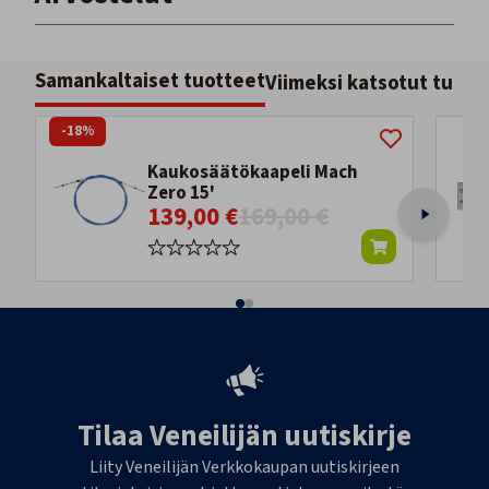
Samankaltaiset tuotteet
Viimeksi katsotut tuott
-18%
Kaukosäätökaapeli Mach
Zero 15'
139,00 €
169,00 €
Tilaa Veneilijän uutiskirje
Liity Veneilijän Verkkokaupan uutiskirjeen