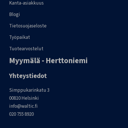
Kanta-asiakkuus
Blogi
Tietosuojaseloste
Työpaikat
Tuotearvostelut
Myymälä - Herttoniemi
Yhteystiedot
Simppukarinkatu 3
00810 Helsinki
info@waltic.fi
020 755 8920