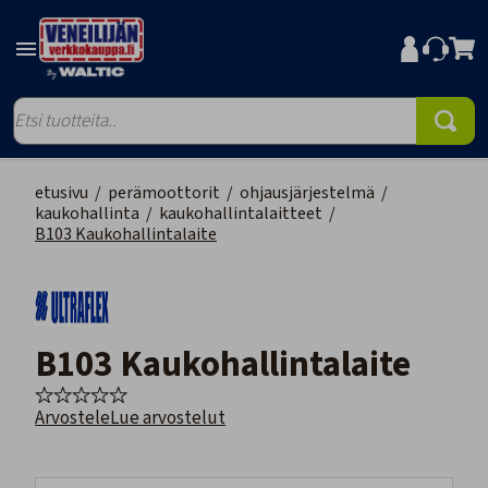
etusivu
/
perämoottorit
/
ohjausjärjestelmä
/
kaukohallinta
/
kaukohallintalaitteet
/
B103 Kaukohallintalaite
B103 Kaukohallintalaite
Arvostele
Lue arvostelut