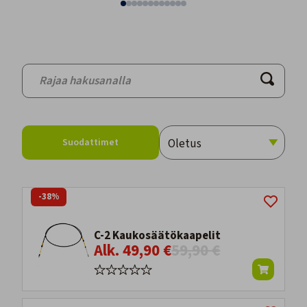
Suodattimet
-38%
C-2 Kaukosäätökaapelit
Alk. 49,90 €
59,90 €