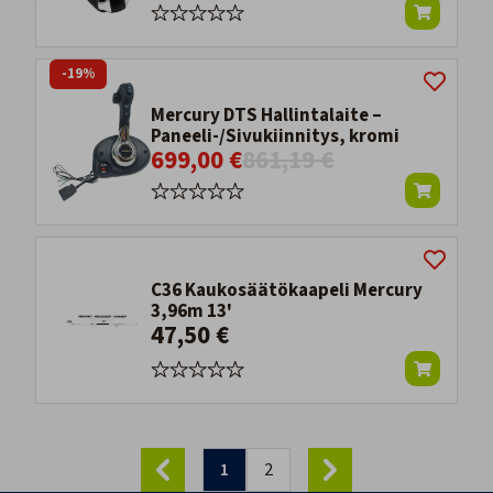
-19%
Mercury DTS Hallintalaite –
Paneeli-/Sivukiinnitys, kromi
699,00 €
861,19 €
C36 Kaukosäätökaapeli Mercury
3,96m 13'
47,50 €
1
2