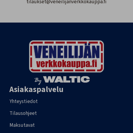
tilaukset@veneilijanverkkokauppa.fi
Asiakaspalvelu
Yhteystiedot
Tilausohjeet
Maksutavat