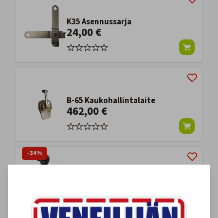
K35 Asennussarja
24,00 €
B-65 Kaukohallintalaite
462,00 €
-34%
MERCURY 4000 GEN II Hallintalaite
Trimmillä, Sivu-uppoasennus
199,00 €
303,00 €