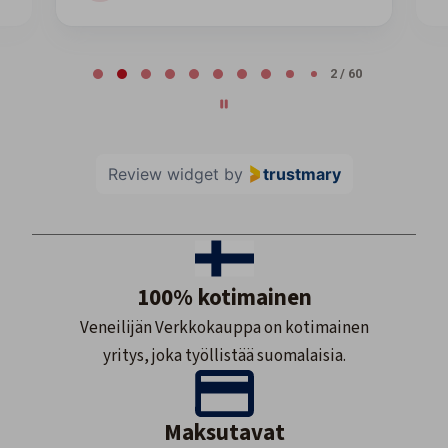
Page 2 of 60
2 / 60
Review widget
by
trustmary
100% kotimainen
Veneilijän Verkkokauppa on kotimainen
yritys, joka työllistää suomalaisia.
Maksutavat