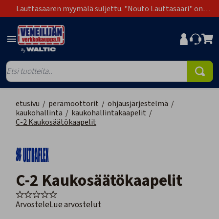
Lauttasaaren myymälä suljettu. "Nouto Lauttasaari" on
poistunut toimitustapavaihtoehdoista.
etusivu
/
perämoottorit
/
ohjausjärjestelmä
/
kaukohallinta
/
kaukohallintakaapelit
/
C-2 Kaukosäätökaapelit
C-2 Kaukosäätökaapelit
Arvostele
Lue arvostelut