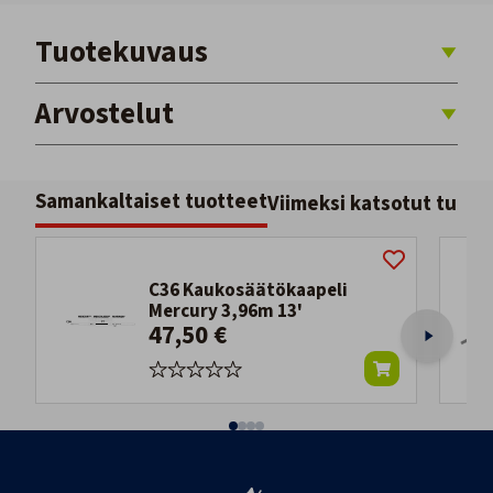
Tuotekuvaus
Arvostelut
Samankaltaiset tuotteet
Viimeksi katsotut tuott
C36 Kaukosäätökaapeli
Mercury 3,96m 13'
47,50 €