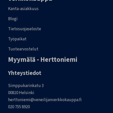
Kanta-asiakkuus
Blogi
Tietosuojaseloste
Työpaikat
Tuotearvostelut
Myymälä - Herttoniemi
Yhteystiedot
Simppukarinkatu 3
00810 Helsinki
herttoniemi@veneilijanverkkokauppa.fi
020 755 8920