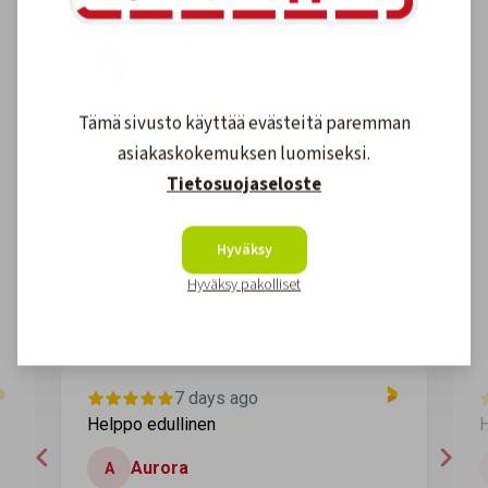
Tämä sivusto käyttää evästeitä paremman
asiakaskokemuksen luomiseksi.
Asiakkaidemme kokemuksia
Tietosuojaseloste
4.6
1608
arvostelut
Hyväksy
Kirjoita arvostelu
Hyväksy pakolliset
7 days ago
Helppo edullinen
H
Aurora
A