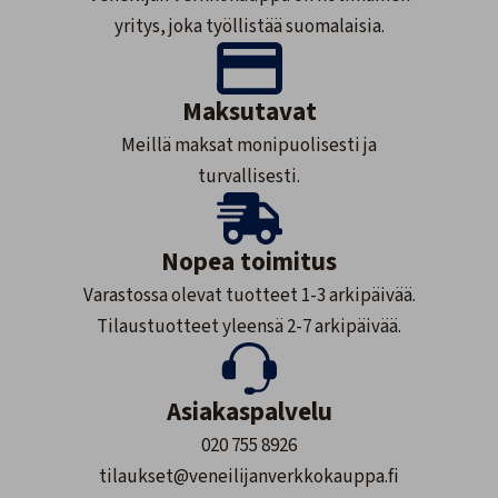
yritys, joka työllistää suomalaisia.
Maksutavat
Meillä maksat monipuolisesti ja
turvallisesti.
Nopea toimitus
Varastossa olevat tuotteet 1-3 arkipäivää.
Tilaustuotteet yleensä 2-7 arkipäivää.
Asiakaspalvelu
020 755 8926
tilaukset@veneilijanverkkokauppa.fi