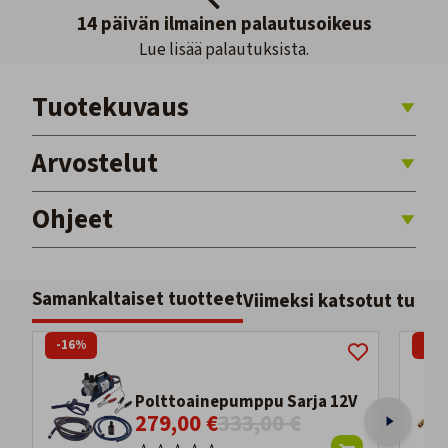
14 päivän ilmainen palautusoikeus
Lue lisää palautuksista.
Tuotekuvaus
Arvostelut
Ohjeet
Samankaltaiset tuotteet
Viimeksi katsotut tuott
-16%
-26
Polttoainepumppu Sarja 12V
279,00 €
333,00 €