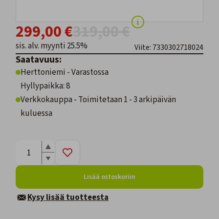
299,00 €
319,00 €
sis. alv. myynti 25.5%
Viite: 7330302718024
Saatavuus:
Herttoniemi - Varastossa
Hyllypaikka: 8
Verkkokauppa - Toimitetaan 1 - 3 arkipäivän
kuluessa
Lisää ostoskoriin
Kysy lisää tuotteesta