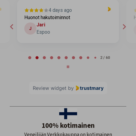
4 days ago
Huonot hakutoiminnot
H
Jari
J
Espoo
Page 2 of 60
2 / 60
Review widget
by
trustmary
100% kotimainen
Veneilijän Verkkokauppa on kotimainen