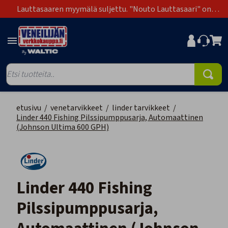
Lauttasaaren myymälä suljettu. "Nouto Lauttasaari" on
poistunut toimitustapavaihtoehdoista.
etusivu
/
venetarvikkeet
/
linder tarvikkeet
/
Linder 440 Fishing Pilssipumppusarja, Automaattinen
(Johnson Ultima 600 GPH)
Linder 440 Fishing
Pilssipumppusarja,