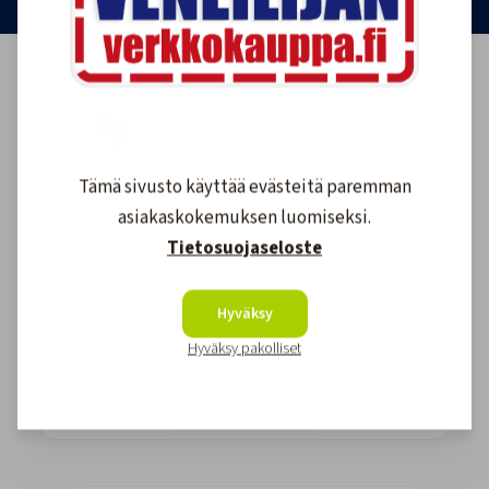
Tämä sivusto käyttää evästeitä paremman
asiakaskokemuksen luomiseksi.
Tietosuojaseloste
Asiakkaidemme kokemuksia
Hyväksy
Hyväksy pakolliset
4.6
1611
arvostelut
Kirjoita arvostelu