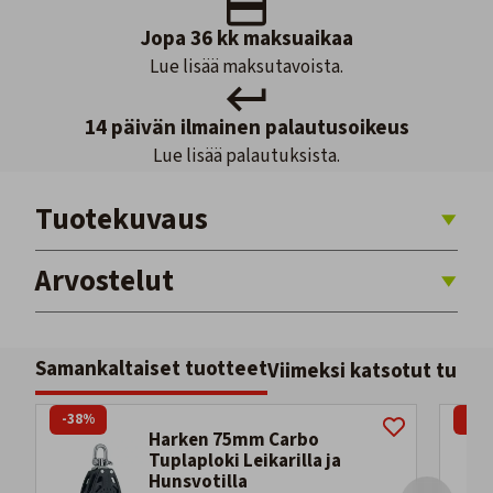
Jopa 36 kk maksuaikaa
Lue lisää maksutavoista.
14 päivän ilmainen palautusoikeus
Lue lisää palautuksista.
Tuotekuvaus
Arvostelut
Samankaltaiset tuotteet
Viimeksi katsotut tuott
-38%
-20
Harken 75mm Carbo
Tuplaploki Leikarilla ja
Hunsvotilla