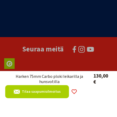
Seuraa meitä
130,00
Harken 75mm Carbo ploki leikarilla ja
€
hunsvotilla
Tilaa saapumisilmoitus