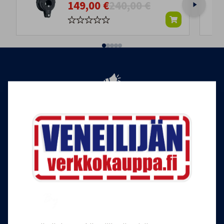
149,00 €
240,00 €
Tilaa Veneilijän uutiskirje
Liity Veneilijän Verkkokaupan uutiskirjeen
tilaajaksi, ja saat jatkossa tietoa veneilystä,
uutuustuotteista ja ajankohtaisista tarjouksista
ensimmäisten joukossa. Lähetämme 1-4
uutiskirjettä kuukaudessa. Voit perua uutiskirjeen
tilauksen milloin tahansa.
Tilaa uutiskirje