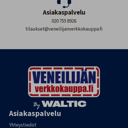
Asiakaspalvelu
020 755 8926
tilaukset@veneilijanverkkokauppa.fi
Asiakaspalvelu
Yhteystiedot