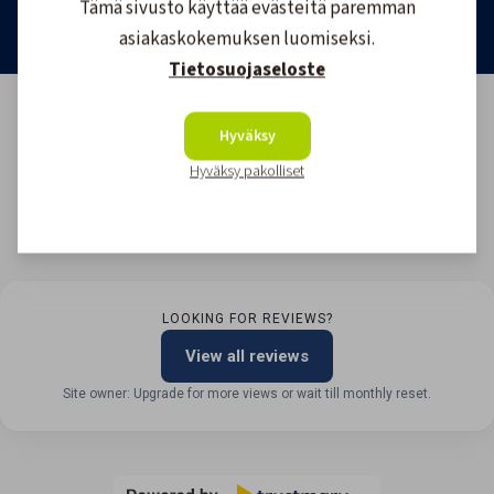
Tämä sivusto käyttää evästeitä paremman
asiakaskokemuksen luomiseksi.
Tietosuojaseloste
Hyväksy
Hyväksy pakolliset
LOOKING FOR REVIEWS?
View all reviews
Site owner: Upgrade for more views or wait till monthly reset.