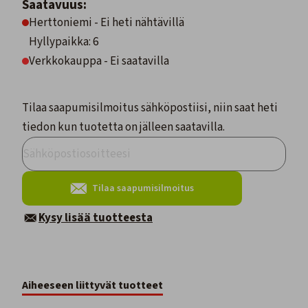
Saatavuus:
Herttoniemi - Ei heti nähtävillä
Hyllypaikka: 6
Verkkokauppa - Ei saatavilla
Tilaa saapumisilmoitus sähköpostiisi, niin saat heti
tiedon kun tuotetta on jälleen saatavilla.
Tilaa saapumisilmoitus
Kysy lisää tuotteesta
Aiheeseen liittyvät tuotteet