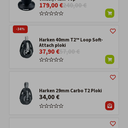
179,00 €
240,00 €
-34%
Harken 40mm T2™ Loop Soft-
Attach ploki
37,90 €
57,00 €
Harken 29mm Carbo T2 Ploki
34,00 €