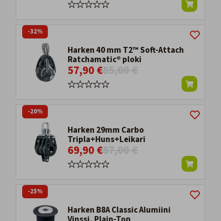
-32%
Harken 40 mm T2™ Soft-Attach
Ratchamatic® ploki
57,90 €
85,00 €
-20%
Harken 29mm Carbo
Tripla+Huns+Leikari
69,90 €
87,00 €
-25%
Harken B8A Classic Alumiini
Vinssi, Plain-Top