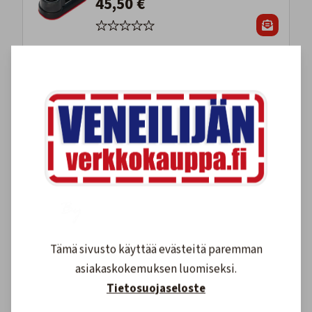
45,50 €
-34%
Harken 40 mm Carbo räikkäploki
61,90 €
93,50 €
Harken, 16mm Ploki
14,70 €
Tämä sivusto käyttää evästeitä paremman
asiakaskokemuksen luomiseksi.
Tietosuojaseloste