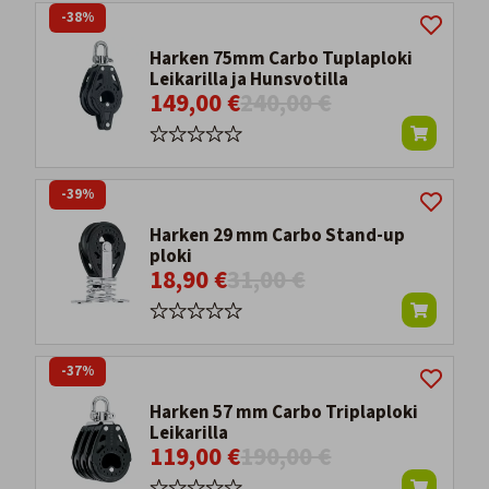
-38%
Harken 75mm Carbo Tuplaploki
Leikarilla ja Hunsvotilla
149,00 €
240,00 €
-39%
Harken 29 mm Carbo Stand-up
ploki
18,90 €
31,00 €
-37%
Harken 57 mm Carbo Triplaploki
Leikarilla
119,00 €
190,00 €