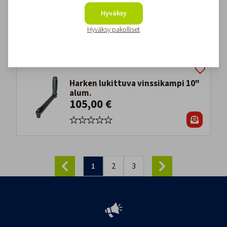
Harken 29mm Carbo Ploki Lenkillä
Hyväksy
20,50 €
Hyväksy pakolliset
Harken lukittuva vinssikampi 10"
alum.
105,00 €
1
2
3