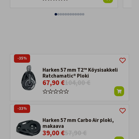
-35%
Harken 57 mm T2™ Köysisakkeli
Ratchamatic® Ploki
67,90 €
104,00 €
-33%
Harken 57 mm Carbo Air ploki,
makaava
39,00 €
57,90 €