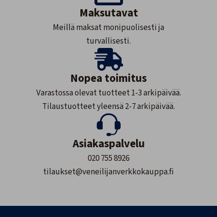
Maksutavat
Meillä maksat monipuolisesti ja
turvallisesti.
Nopea toimitus
Varastossa olevat tuotteet 1-3 arkipäivää.
Tilaustuotteet yleensä 2-7 arkipäivää.
Asiakaspalvelu
020 755 8926
tilaukset@veneilijanverkkokauppa.fi