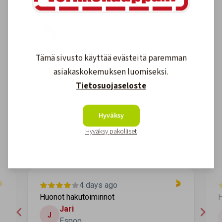
Tämä sivusto käyttää evästeitä paremman
asiakaskokemuksen luomiseksi.
Asiakkaidemme kokemuksia
Tietosuojaseloste
4.6
1611
arvostelut
Hyväksy
Kirjoita arvostelu
Hyväksy pakolliset
4 days ago
Huonot hakutoiminnot
H
Jari
J
Espoo