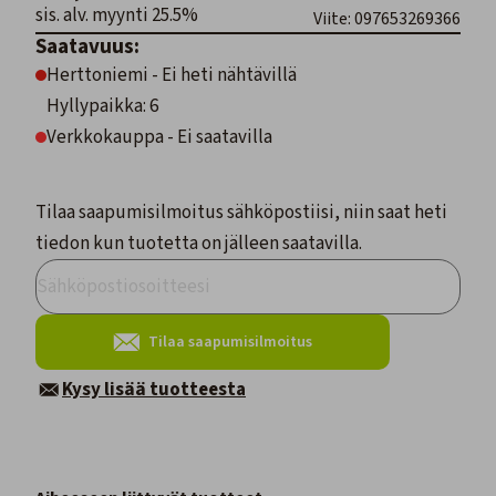
sis. alv. myynti 25.5%
Viite: 097653269366
Saatavuus:
Herttoniemi - Ei heti nähtävillä
Hyllypaikka: 6
Verkkokauppa - Ei saatavilla
Tilaa saapumisilmoitus sähköpostiisi, niin saat heti
tiedon kun tuotetta on jälleen saatavilla.
Tilaa saapumisilmoitus
Kysy lisää tuotteesta