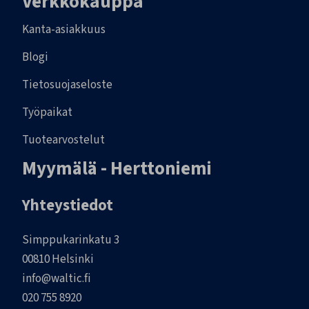
Verkkokauppa
Kanta-asiakkuus
Blogi
Tietosuojaseloste
Työpaikat
Tuotearvostelut
Myymälä - Herttoniemi
Yhteystiedot
Simppukarinkatu 3
00810 Helsinki
info@waltic.fi
020 755 8920