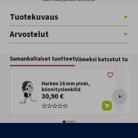
Tuotekuvaus
Arvostelut
Samankaltaiset tuotteet
Viimeksi katsotut tuott
Harken 16 mm ploki,
kiinnityslenkillä
30,90 €