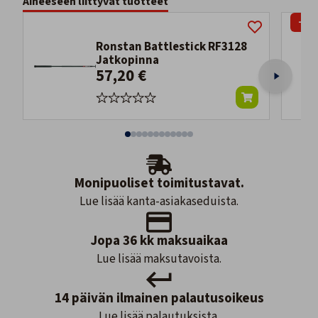
Aiheeseen liittyvät tuotteet
-19
Ronstan Battlestick RF3128
Jatkopinna
57,20 €
Monipuoliset toimitustavat.
Lue lisää kanta-asiakaseduista.
Jopa 36 kk maksuaikaa
Lue lisää maksutavoista.
14 päivän ilmainen palautusoikeus
Lue lisää palautuksista.