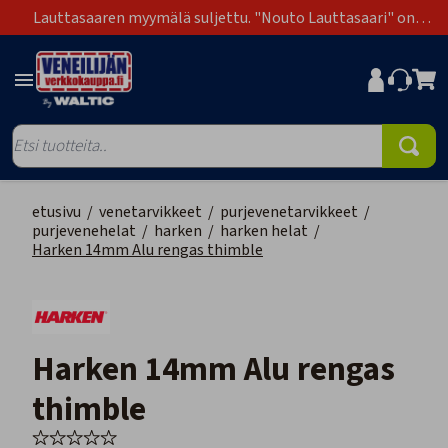
Lauttasaaren myymälä suljettu. "Nouto Lauttasaari" on
poistunut toimitustapavaihtoehdoista.
etusivu
/
venetarvikkeet
/
purjevenetarvikkeet
/
purjevenehelat
/
harken
/
harken helat
/
Harken 14mm Alu rengas thimble
Harken 14mm Alu rengas
thimble