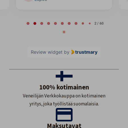
Page 2 of 60
2 / 60
Review widget
by
trustmary
100% kotimainen
Veneilijän Verkkokauppa on kotimainen
yritys, joka työllistää suomalaisia.
Maksutavat