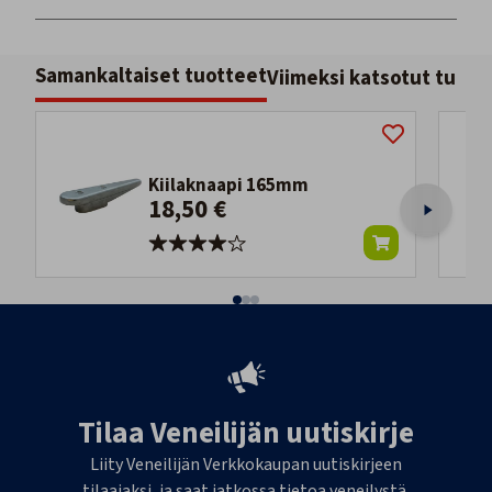
Samankaltaiset tuotteet
Viimeksi katsotut tuott
Kiilaknaapi 165mm
18,50 €
Tilaa Veneilijän uutiskirje
Liity Veneilijän Verkkokaupan uutiskirjeen
tilaajaksi, ja saat jatkossa tietoa veneilystä,