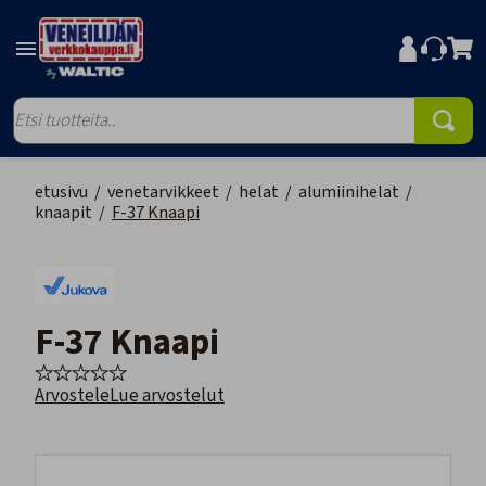
etusivu
/
venetarvikkeet
/
helat
/
alumiinihelat
/
knaapit
/
F-37 Knaapi
F-37 Knaapi
Arvostele
Lue arvostelut