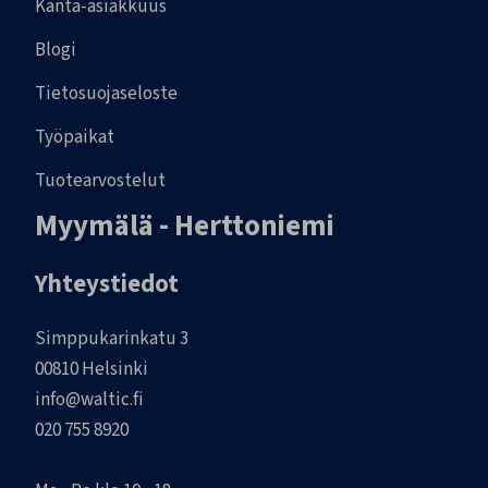
Kanta-asiakkuus
Blogi
Tietosuojaseloste
Työpaikat
Tuotearvostelut
Myymälä - Herttoniemi
Yhteystiedot
Simppukarinkatu 3
00810 Helsinki
info@waltic.fi
020 755 8920