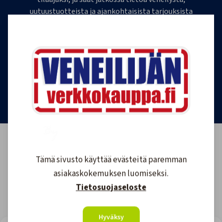
uutuustuotteista ja ajankohtaisista tarjouksista
ensimmäisten joukossa. Lähetämme 1-4
uutiskirjettä kuukaudessa. Voit perua uutiskirjeen
tilauksen milloin tahansa.
Tilaa uutiskirje
Tämä sivusto käyttää evästeitä paremman
asiakaskokemuksen luomiseksi.
Tietosuojaseloste
Hyväksy