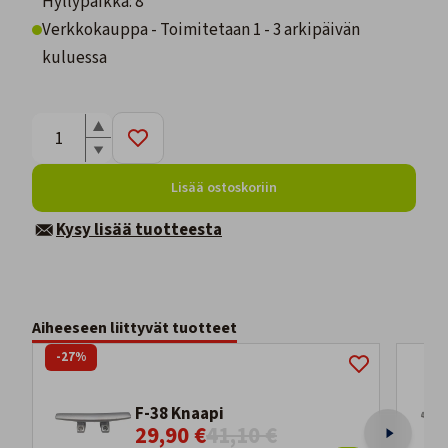
Hyllypaikka: 8
Verkkokauppa - Toimitetaan 1 - 3 arkipäivän
kuluessa
Lisää ostoskoriin
Kysy lisää tuotteesta
Aiheeseen liittyvät tuotteet
-27%
F-38 Knaapi
29,90 €
41,10 €