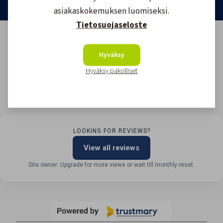
asiakaskokemuksen luomiseksi.
Tietosuojaseloste
Hyväksy
Hyväksy pakolliset
LOOKING FOR REVIEWS?
View all reviews
Site owner: Upgrade for more views or wait till monthly reset.