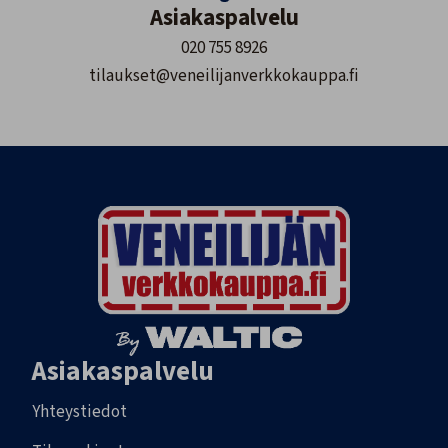
Asiakaspalvelu
020 755 8926
tilaukset@veneilijanverkkokauppa.fi
Asiakaspalvelu
Yhteystiedot