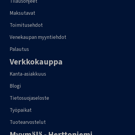
Tilausohjeet
Maksutavat
Toimitusehdot
Venekaupan myyntiehdot
Palautus
Verkkokauppa
Kanta-asiakkuus
Blogi
Tietosuojaseloste
Työpaikat
Tuotearvostelut
Myymälä - Herttoniemi