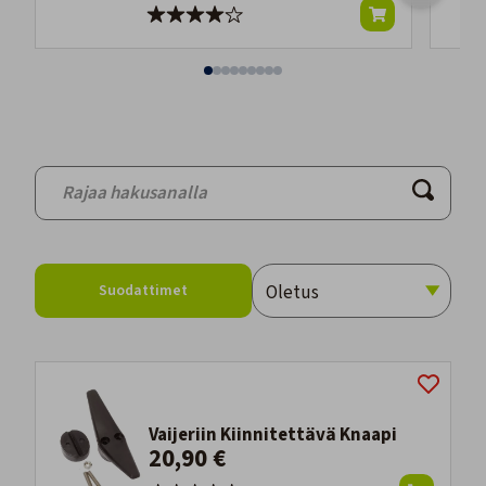
Suodattimet
Vaijeriin Kiinnitettävä Knaapi
20,90 €