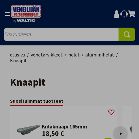
etusivu
/
venetarvikkeet
/
helat
/
alumiinihelat
/
Knaapit
Knaapit
Suosituimmat tuotteet
Kiilaknaapi 165mm
18,50 €