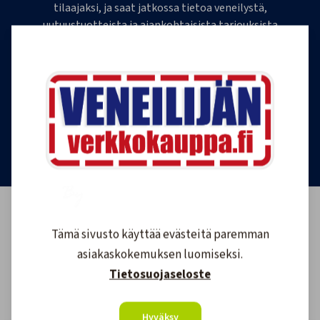
tilaajaksi, ja saat jatkossa tietoa veneilystä,
uutuustuotteista ja ajankohtaisista tarjouksista
ensimmäisten joukossa. Lähetämme 1-4
uutiskirjettä kuukaudessa. Voit perua uutiskirjeen
tilauksen milloin tahansa.
Tilaa uutiskirje
Tämä sivusto käyttää evästeitä paremman
asiakaskokemuksen luomiseksi.
Tietosuojaseloste
Hyväksy