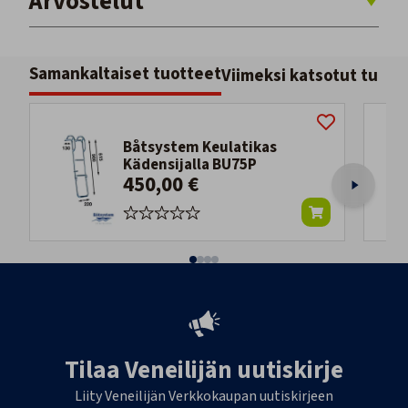
Arvostelut
Samankaltaiset tuotteet
Viimeksi katsotut tuott
Båtsystem Keulatikas
Kädensijalla BU75P
450,00 €
Tilaa Veneilijän uutiskirje
Liity Veneilijän Verkkokaupan uutiskirjeen