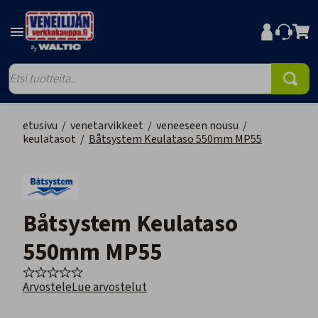
etusivu
/
venetarvikkeet
/
veneeseen nousu
/
keulatasot
/
Båtsystem Keulataso 550mm MP55
Båtsystem Keulataso
550mm MP55
Arvostele
Lue arvostelut