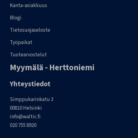
Kanta-asiakkuus
Blogi
Tietosuojaseloste
Työpaikat
Tuotearvostelut
Myymälä - Herttoniemi
Yhteystiedot
Simppukarinkatu 3
00810 Helsinki
info@waltic.fi
020 755 8920