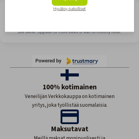
Hyväksy pakolliset
LOOKING FOR REVIEWS?
View all reviews
Site owner: Upgrade for more views or wait till monthly reset.
100% kotimainen
Veneilijän Verkkokauppa on kotimainen
yritys, joka työllistää suomalaisia.
Maksutavat
Meillä maksat monipuolisesti ja