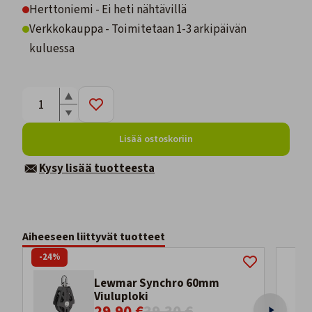
Herttoniemi - Ei heti nähtävillä
Verkkokauppa - Toimitetaan 1-3 arkipäivän
kuluessa
Lisää ostoskoriin
Kysy lisää tuotteesta
Aiheeseen liittyvät tuotteet
-24%
Lewmar Synchro 60mm
Viuluploki
29,90 €
39,30 €