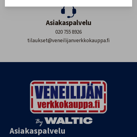
Asiakaspalvelu
020 755 8926
tilaukset@veneilijanverkkokauppa.fi
Asiakaspalvelu