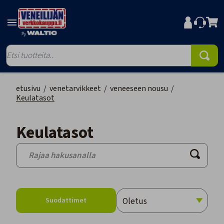
etusivu
/
venetarvikkeet
/
veneeseen nousu
/
Keulatasot
Keulatasot
Suodattimet