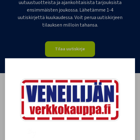
uutuustuotteista ja ajankohtaisista tarjouksista
ensimmäisten joukossa. Lähetämme 1-4
uutiskirjettä kuukaudessa. Voit perua uutiskirjeen
tilauksen milloin tahansa.
Tilaa uutiskirje
Asiakkaidemme kokemuksia