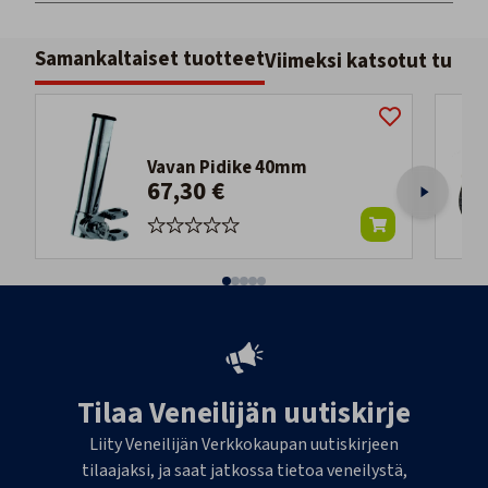
Samankaltaiset tuotteet
Viimeksi katsotut tuott
Vavan Pidike 40mm
67,30 €
Tilaa Veneilijän uutiskirje
Liity Veneilijän Verkkokaupan uutiskirjeen
tilaajaksi, ja saat jatkossa tietoa veneilystä,