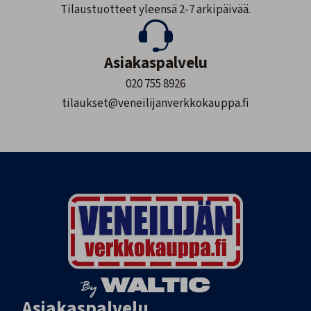
Tilaustuotteet yleensä 2-7 arkipäivää.
Asiakaspalvelu
020 755 8926
tilaukset@veneilijanverkkokauppa.fi
Asiakaspalvelu