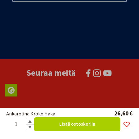
Seuraa meitä
26,60 €
Ankarolina Kroko Haka
Lisää ostoskoriin