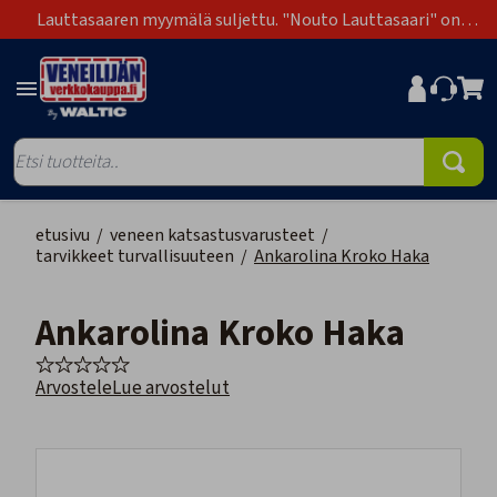
Lauttasaaren myymälä suljettu. "Nouto Lauttasaari" on
poistunut toimitustapavaihtoehdoista.
etusivu
/
veneen katsastusvarusteet
/
tarvikkeet turvallisuuteen
/
Ankarolina Kroko Haka
Ankarolina Kroko Haka
Arvostele
Lue arvostelut