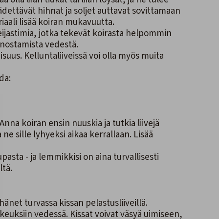
äädettävät hihnat ja soljet auttavat sovittamaan
riaali lisää koiran mukavuutta.
heijastimia, jotka tekevät koirasta helpommin
 nostamista vedestä.
suus. Kelluntaliiveissä voi olla myös muita
da:
Anna koiran ensin nuuskia ja tutkia liivejä
 ne sille lyhyeksi aikaa kerrallaan. Lisää
pasta - ja lemmikkisi on aina turvallisesti
ltä
.
hänet turvassa kissan pelastusliiveillä.
aikeuksiin vedessä. Kissat voivat väsyä uimiseen,