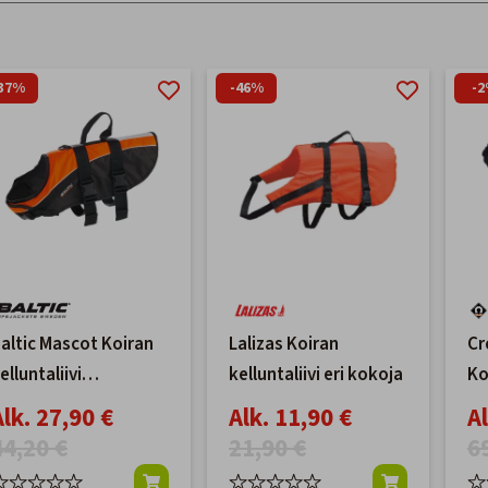
37%
-46%
-
altic Mascot Koiran
Lalizas Koiran
Cr
elluntaliivi
kelluntaliivi eri kokoja
Ko
ozzo/musta
ko
Alk. 27,90 €
Alk. 11,90 €
Al
44,20 €
21,90 €
6