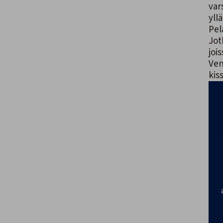
var
yll
Pel
Jot
joi
Ven
kiss