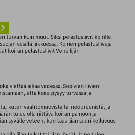
turvan kuin muut. Siksi pelastusliivit koirille
ojan vesillä liikkuessa. Koirien pelastusliivejä
t koiran pelastusliivit Veneilijän
 joka viettää aikaa vedessä. Sopivien liivien
mistamaan, että koira pysyy turvassa ja
sta, kuten vaahtomuovista tai neopreenistä, ja
än tulee olla riittävä koiran painoon ja
an syvälle veteen, kun taas liian suuri kelluvuus
 olla liian tiukat tai liian löysät, ja ne tulee