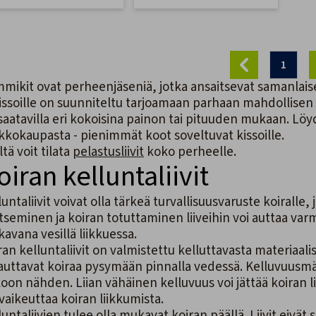
1
mikit ovat perheenjäseniä, jotka ansaitsevat samanlaisen 
kissoille on suunniteltu tarjoamaan parhaan mahdollisen su
saatavilla eri kokoisina painon tai pituuden mukaan. Löydä
kkokaupasta - pienimmät koot soveltuvat kissoille.
ltä voit tilata
pelastusliivit
koko perheelle.
oiran kelluntaliivit
luntaliivit voivat olla tärkeä turvallisuusvaruste koiralle,
itseminen ja koiran totuttaminen liiveihin voi auttaa var
avana vesillä liikkuessa.
ran kelluntaliivit
on valmistettu kelluttavasta materiaali
auttavat koiraa pysymään pinnalla vedessä. Kelluvuusmäär
oon nähden. Liian vähäinen kelluvuus voi jättää koiran lii
 vaikeuttaa koiran liikkumista.
untaliivien tulee olla mukavat koiran päällä. Liivit eivät saa