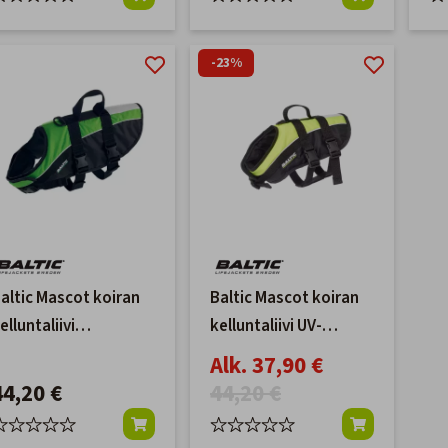
-23%
altic Mascot koiran
Baltic Mascot koiran
elluntaliivi
kelluntaliivi UV-
ihreä/musta XS 0-
keltainen/musta
Alk. 37,90 €
3kg
44,20 €
44,20 €