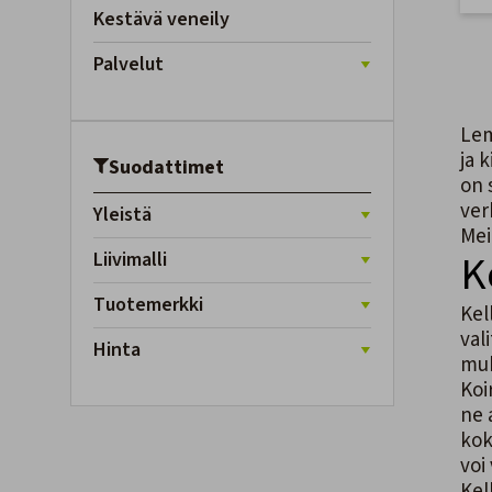
Kestävä veneily
Palvelut
Lem
ja 
Suodattimet
on 
ver
Yleistä
Mei
K
Liivimalli
Tuotemerkki
Kel
val
Hinta
muk
Koi
ne 
kok
voi
Kell