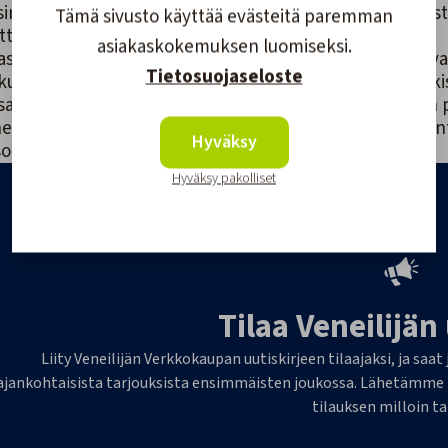
sinkin jos vesi on kylmää tai aallokkoista. Jos kissa pel
Tämä sivusto käyttää evästeitä paremman
ättäen.
asiakaskokemuksen luomiseksi.
astusliivit auttavat kissaa pysymään pinnalla, helpottav
Tietosuojaseloste
kut pelastusliivit ovat eristettyjä, joten ne voivat pitää k
ssa on heijastimia, tekevät kissasta helpommin näkyvän
eilijän Verkkokaupan valikoimassa Baltic Mascot -kellu
Hyväksy
oille - tutustu ja tilaa!
Hyväksy pakolliset
Tilaa Veneilijän
Liity Veneilijän Verkkokaupan uutiskirjeen tilaajaksi, ja saat
ajankohtaisista tarjouksista ensimmäisten joukossa. Lähetämme 1-
tilauksen milloin t