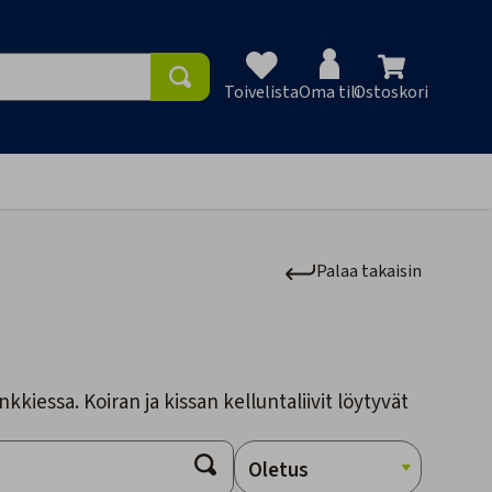
Toivelista
Oma tili
Ostoskori
Toivelist
Palaa takaisin
iessa. Koiran ja kissan kelluntaliivit löytyvät