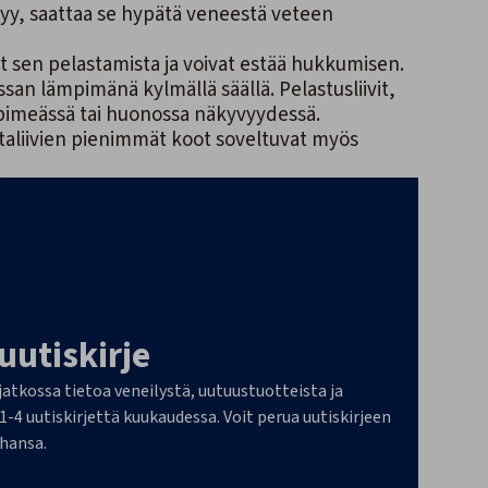
ästyy, saattaa se hypätä veneestä veteen
at sen pelastamista ja voivat estää hukkumisen.
issan lämpimänä kylmällä säällä. Pelastusliivit,
 pimeässä tai huonossa näkyvyydessä.
ntaliivien pienimmät koot soveltuvat myös
 uutiskirje
 jatkossa tietoa veneilystä, uutuustuotteista ja
4 uutiskirjettä kuukaudessa. Voit perua uutiskirjeen
ahansa.