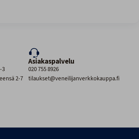
Asiakaspalvelu
-3
020 755 8926
leensä 2-7
tilaukset@veneilijanverkkokauppa.fi