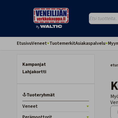
Etusivu
Veneet
Tuotemerkit
Asiakaspalvelu
Myym
Kampanjat
etu
Lahjakortti
Tuoteryhmät
Myö
Ven
Veneet
Perämoottorit