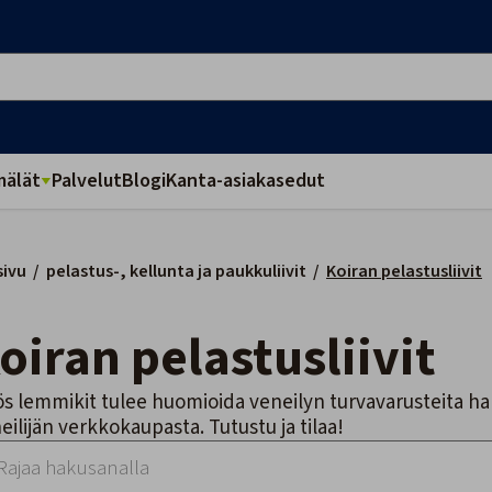
älät
Palvelut
Blogi
Kanta-asiakasedut
sivu
/
pelastus-, kellunta ja paukkuliivit
/
Koiran pelastusliivit
Koiran pelastusliivit
s lemmikit tulee huomioida veneilyn turvavarusteita hankk
eilijän verkkokaupasta. Tutustu ja tilaa!