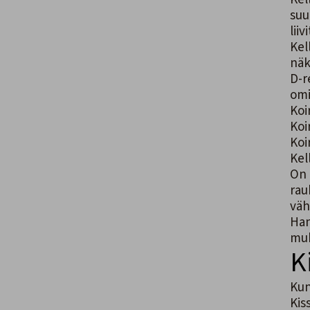
suu
lii
Kel
näk
D-r
omi
Koi
Koi
Koi
Kel
On 
rau
väh
Han
muk
K
Kun
Kis