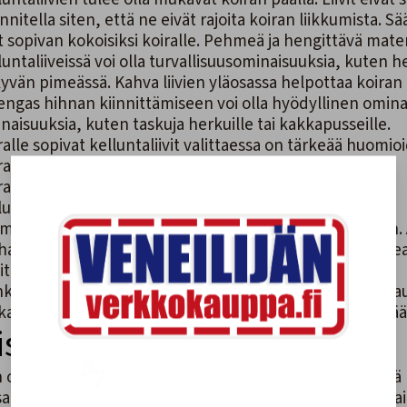
nnitella siten, että ne eivät rajoita koiran liikkumista. S
vit sopivan kokoisiksi koiralle. Pehmeä ja hengittävä mate
luntaliiveissä voi olla turvallisuusominaisuuksia, kuten 
yvän pimeässä. Kahva liivien yläosassa helpottaa koiran
engas hihnan kiinnittämiseen voi olla hyödyllinen ominai
naisuuksia, kuten taskuja herkuille tai kakkapusseille.
ralle sopivat kelluntaliivit valittaessa on tärkeää huomioi
ran koko ja paino
ran uimataito
luntaliivien ominaisuudet ja käyttötarkoitus
myös tärkeää totuttaa koira kelluntaliiveihin vähitellen. 
hassa. Kun koira on tottunut liiveihin, voit kokeilla pukea
itellen aikaa, jonka koira pitää liivejä päällä.
ki laadukkaat pelastusliivit koiralle Veneilijän Verkkokau
ana vesillä!
Ihmisille tarkoitetut kelluntaliivit löydät tää
issan pelastusliivit
 otat nelijalkaisen ystäväsi kissan mukaan vesille – pidä 
sat ovat taitavia uimareita, mutta ne voivat silti joutua v