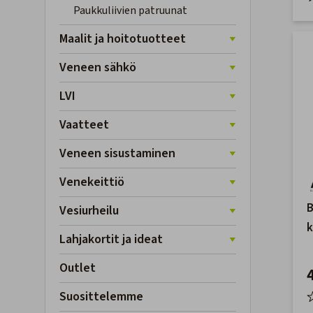
Paukkuliivien patruunat
Maalit ja hoitotuotteet
Veneen sähkö
LVI
Vaatteet
Veneen sisustaminen
Venekeittiö
B
Vesiurheilu
k
Lahjakortit ja ideat
v
Outlet
Suosittelemme