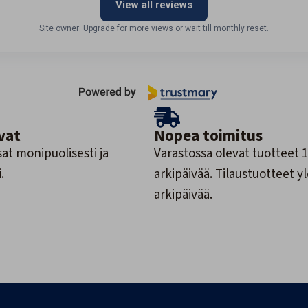
View all reviews
Site owner: Upgrade for more views or wait till monthly reset.
vat
Nopea toimitus
at monipuolisesti ja
Varastossa olevat tuotteet 1
.
arkipäivää. Tilaustuotteet y
arkipäivää.