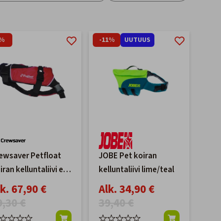
2%
-11%
UUTUUS
ewsaver Petfloat
JOBE Pet koiran
iran kelluntaliivi eri
kelluntaliivi lime/teal
koja
k. 67,90 €
Alk. 34,90 €
9,30 €
39,40 €