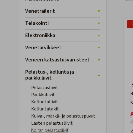
Venetrailerit
Telakointi
-
Elektroniikka
Venetarvikkeet
Veneen katsastusvarusteet
Pelastus-, kellunta ja
paukkuliivit
Pelastusliivit
B
Paukkuliivit
Kelluntaliivit
k
Kelluntatakit
R
Kuiva-, märkä- ja pelastuspuvut
Lasten pelastusliivit
Koiran pelastusliivit