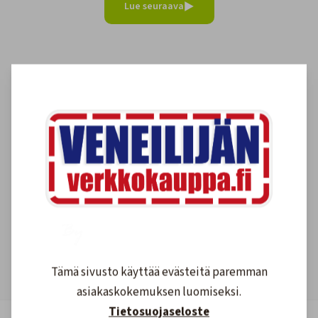
Lue seuraava
Asiakkaidemme kokemuksia
4.6
1608
arvostelut
Kirjoita arvostelu
Tämä sivusto käyttää evästeitä paremman
asiakaskokemuksen luomiseksi.
Tietosuojaseloste