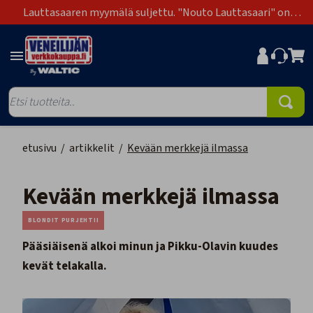
Lauttasaaren myymälä suljettu. "Nouto Lauttasaari" on
poistunut toimitustapavaihtoehdoista.
etusivu
/
artikkelit
/
Kevään merkkejä ilmassa
Kevään merkkejä ilmassa
BLONDIT PURJEHTII
Pääsiäisenä alkoi minun ja Pikku-Olavin kuudes
kevät telakalla.