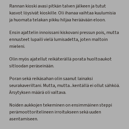
Rannan kioski avasi pitkän talven jälkeen ja tutut
kasvot löysivät kioskille. Oli ihanaa vaihtaa kuulumisia
ja huomata telakan pikku hiljaa heräävään eloon.
Ensin ajattelin innoissani kiskovani pressun pois, mutta
ennusteet lupaili vielä lumisadetta, joten maltoin
mieleni.
Olin myös ajatellut reikäterällä porata huoltoaukot
sitloodan peräseinään.
Poran sekä reikäsahan olin saanut lainaksi
seurakaveriltani. Mutta, mutta...kentällä ei ollut sähköä.
Ärsytyksen määrä oli valtava.
Noiden aukkojen tekeminen on ensimmäinen steppi
perämoottoritelineen irroitukseen sekä uuden
asentamiseen.