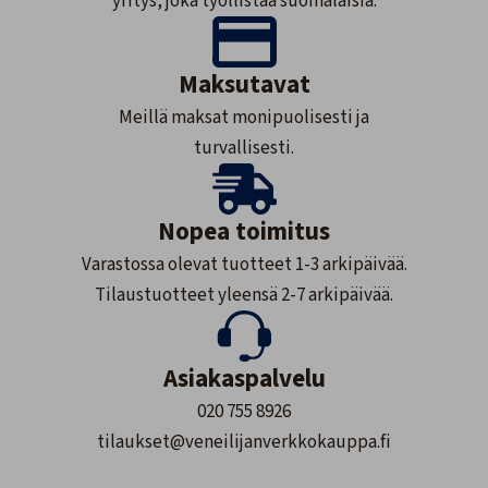
yritys, joka työllistää suomalaisia.
Maksutavat
Meillä maksat monipuolisesti ja
turvallisesti.
Nopea toimitus
Varastossa olevat tuotteet 1-3 arkipäivää.
Tilaustuotteet yleensä 2-7 arkipäivää.
Asiakaspalvelu
020 755 8926
tilaukset@veneilijanverkkokauppa.fi