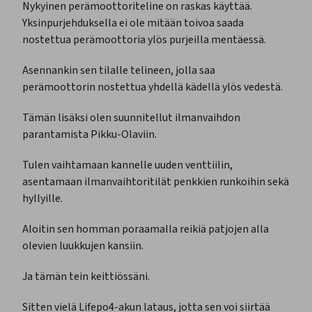
Nykyinen perämoottoriteline on raskas käyttää.
Yksinpurjehduksella ei ole mitään toivoa saada
nostettua perämoottoria ylös purjeilla mentäessä.
Asennankin sen tilalle telineen, jolla saa
perämoottorin nostettua yhdellä kädellä ylös vedestä.
Tämän lisäksi olen suunnitellut ilmanvaihdon
parantamista Pikku-Olaviin.
Tulen vaihtamaan kannelle uuden venttiilin,
asentamaan ilmanvaihtoritilät penkkien runkoihin sekä
hyllyille.
Aloitin sen homman poraamalla reikiä patjojen alla
olevien luukkujen kansiin.
Ja tämän tein keittiössäni.
Sitten vielä Lifepo4-akun lataus, jotta sen voi siirtää