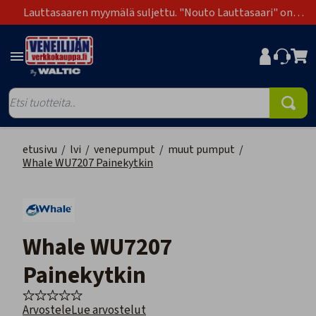
Lauttasaaren myymälä suljettu. "Nouto Lauttasaari" on
poistunut toimitustapavaihtoehdoista.
etusivu
/
lvi
/
venepumput
/
muut pumput
/
Whale WU7207 Painekytkin
Whale WU7207
Painekytkin
Arvostele
Lue arvostelut