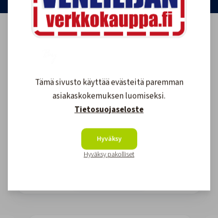
Tämä sivusto käyttää evästeitä paremman
asiakaskokemuksen luomiseksi.
Tietosuojaseloste
Asiakkaidemme kokemuksia
Hyväksy
4.6
1611
arvostelut
Hyväksy pakolliset
Kirjoita arvostelu