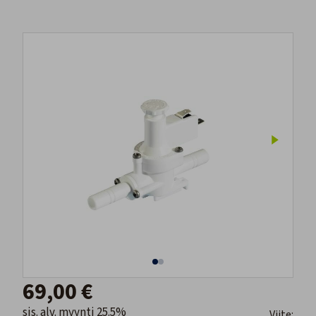
69,00 €
sis. alv. myynti 25.5%
Viite: