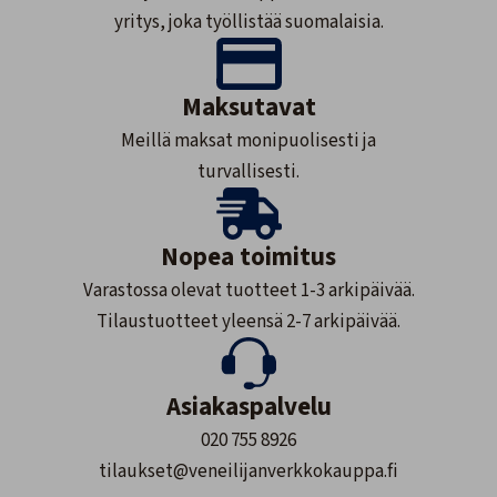
yritys, joka työllistää suomalaisia.
Maksutavat
Meillä maksat monipuolisesti ja
turvallisesti.
Nopea toimitus
Varastossa olevat tuotteet 1-3 arkipäivää.
Tilaustuotteet yleensä 2-7 arkipäivää.
Asiakaspalvelu
020 755 8926
tilaukset@veneilijanverkkokauppa.fi