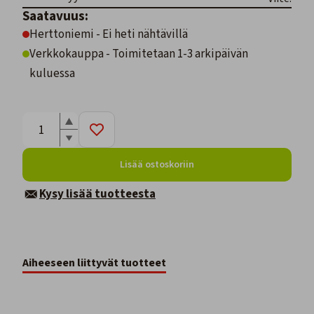
Saatavuus:
Herttoniemi - Ei heti nähtävillä
Verkkokauppa - Toimitetaan 1-3 arkipäivän
kuluessa
Lisää ostoskoriin
Kysy lisää tuotteesta
Aiheeseen liittyvät tuotteet