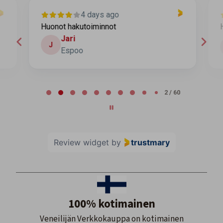
4 days ago
Huonot hakutoiminnot
H
Jari
J
Espoo
Page 2 of 60
2 / 60
Review widget
by
trustmary
100% kotimainen
Veneilijän Verkkokauppa on kotimainen