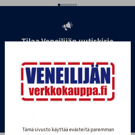
Tilaa Veneilijän uutiskirje
Liity Veneilijän Verkkokaupan uutiskirjeen
tilaajaksi, ja saat jatkossa tietoa veneilystä,
uutuustuotteista ja ajankohtaisista tarjouksista
ensimmäisten joukossa. Lähetämme 1-4
uutiskirjettä kuukaudessa. Voit perua uutiskirjeen
tilauksen milloin tahansa.
Tilaa uutiskirje
Tämä sivusto käyttää evästeitä paremman