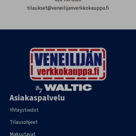
tilaukset@veneilijanverkkokauppa.fi
Asiakaspalvelu
Yhteystiedot
Tilausohjeet
Maksutavat