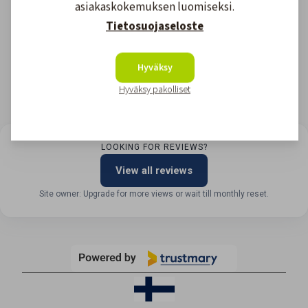
asiakaskokemuksen luomiseksi.
Tietosuojaseloste
Hyväksy
Hyväksy pakolliset
LOOKING FOR REVIEWS?
View all reviews
Site owner: Upgrade for more views or wait till monthly reset.