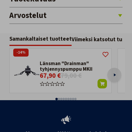
Arvostelut
Samankaltaiset tuotteet
Viimeksi katsotut tuott
-14%
Länsman "Drainman"
tyhjennyspumppu MKII
67,90 €
79,00 €