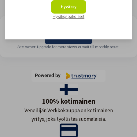
Hyväksy
Hyväksy pakolliset
LOOKING FOR REVIEWS?
View all reviews
Site owner: Upgrade for more views or wait till monthly reset.
100% kotimainen
Veneilijän Verkkokauppa on kotimainen
yritys, joka työllistää suomalaisia.