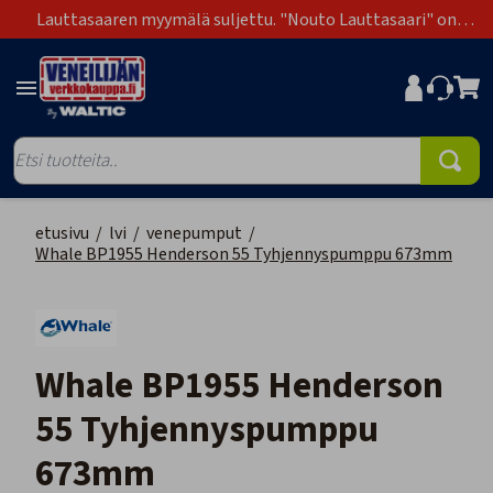
Lauttasaaren myymälä suljettu. "Nouto Lauttasaari" on
poistunut toimitustapavaihtoehdoista.
etusivu
/
lvi
/
venepumput
/
Whale BP1955 Henderson 55 Tyhjennyspumppu 673mm
Whale BP1955 Henderson
55 Tyhjennyspumppu
673mm