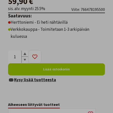
59,90 €
sis. alv. myynti 25.5%
Viite: 766478195500
Saatavuus:
Herttoniemi - Ei heti nähtävillä
Verkkokauppa - Toimitetaan 1-3 arkipäivän
kuluessa
Lisää ostoskoriin
Kysy lisää tuotteesta
Aiheeseen liittyvät tuotteet