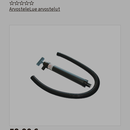
Arvostele
Lue arvostelut