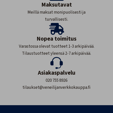
Maksutavat
Meillä maksat monipuolisesti ja
turvallisesti.
Nopea toimitus
Varastossa olevat tuotteet 1-3 arkipäivää.
Tilaustuotteet yleensä 2-7 arkipäivää.
Asiakaspalvelu
020 755 8926
tilaukset@veneilijanverkkokauppa.fi