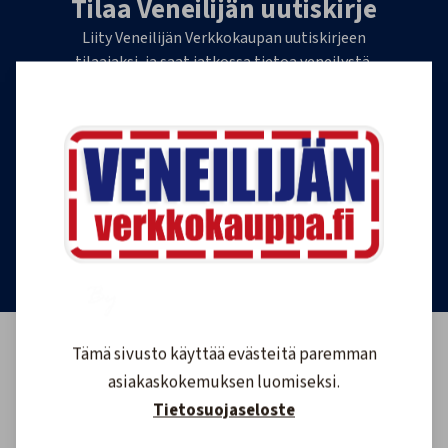
Tilaa Veneilijän uutiskirje
Liity Veneilijän Verkkokaupan uutiskirjeen
tilaajaksi, ja saat jatkossa tietoa veneilystä,
uutuustuotteista ja ajankohtaisista tarjouksista
ensimmäisten joukossa. Lähetämme 1-4
uutiskirjettä kuukaudessa. Voit perua uutiskirjeen
tilauksen milloin tahansa.
Tilaa uutiskirje
Tämä sivusto käyttää evästeitä paremman
asiakaskokemuksen luomiseksi.
Tietosuojaseloste