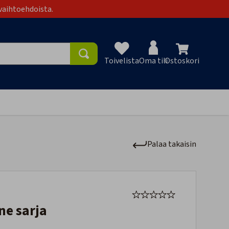
vaihtoehdoista.
Toivelista
Oma tili
Ostoskori
Toivelist
Palaa takaisin
ne sarja