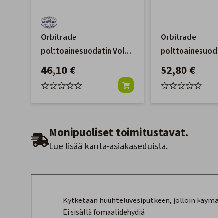
Orbitrade
Orbitrade
polttoainesuodatin Volvo
polttoainesuod
Penta D3
Penta D3
46,10 €
52,80 €
Monipuoliset toimitustavat.
Lue lisää kanta-asiakaseduista.
Kytketään huuhteluvesiputkeen, jolloin käymäl
Ei sisällä fomaalidehydiä.