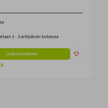
sa
taan 1 - 3 arkipäivän kuluessa
Lisää ostoskoriin
ta