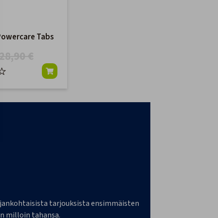
Powercare Tabs
28,90 €
a ajankohtaisista tarjouksista ensimmäisten
n milloin tahansa.