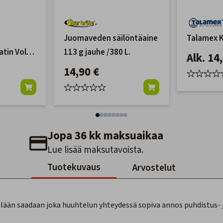
Juomaveden säilöntäaine
Talamex K
atin Volvo
113 g jauhe /380 L.
Alk. 14
14,90 €
Jopa 36 kk maksuaikaa
Lue lisää maksutavoista.
Tuotekuvaus
Arvostelut
ään saadaan joka huuhtelun yhteydessä sopiva annos puhdistus- ja