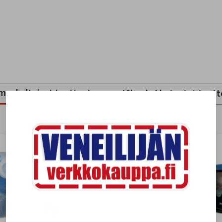
mankaltaiset tuotteet
Viimeksi katsotut tuott
-3%
-14%