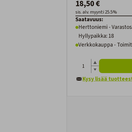
18,50 €
sis. alv. myynti 25.5%
Saatavuus:
Herttoniemi - Varastos
Hyllypaikka: 18
Verkkokauppa - Toimite
Kysy lisää tuottees