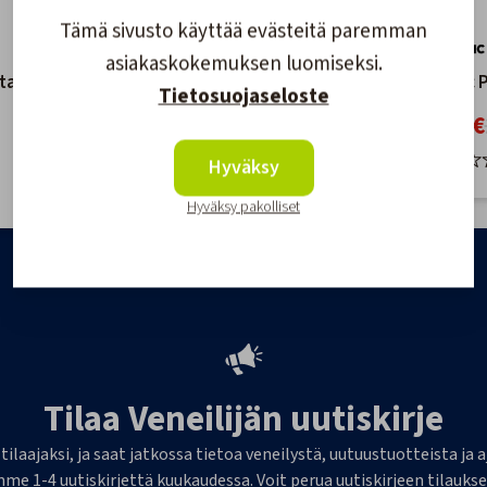
Tämä sivusto käyttää evästeitä paremman
asiakaskokemuksen luomiseksi.
tabletti
Septitankin pesuaine 4L
Dometic 
Tietosuojaseloste
82,00 €
84,80 €
24,90 €
köön
Hyväksy
Hyväksy pakolliset
Tilaa Veneilijän uutiskirje
 tilaajaksi, ja saat jatkossa tietoa veneilystä, uutuustuotteista j
me 1-4 uutiskirjettä kuukaudessa. Voit perua uutiskirjeen tilaukse