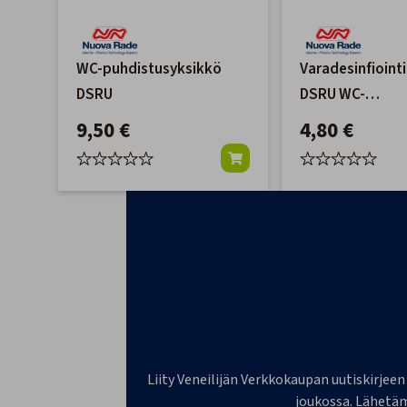
WC-puhdistusyksikkö
Varadesinfiointi
DSRU
DSRU WC-
puhdistusyksik
9,50 €
4,80 €
Liity Veneilijän Verkkokaupan uutiskirjeen
joukossa. Lähetäm