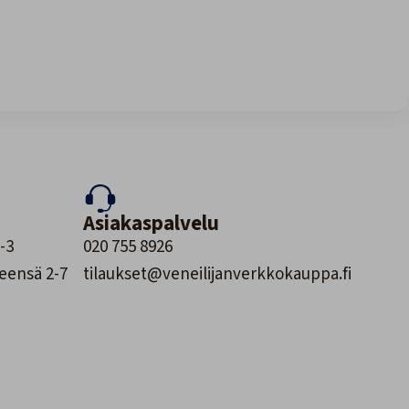
Asiakaspalvelu
-3
020 755 8926
leensä 2-7
tilaukset@veneilijanverkkokauppa.fi