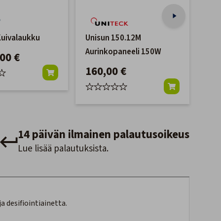
uivalaukku
Unisun 150.12M
Pur
Aurinkopaneeli 150W
Puh
,00 €
160,00 €
18
14 päivän ilmainen palautusoikeus
Lue lisää palautuksista.
 desifiointiainetta.