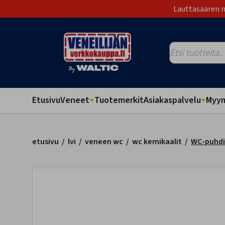
Lauttasaaren m
Etusivu
Veneet
Tuotemerkit
Asiakaspalvelu
Myym
etusivu
/
lvi
/
veneen wc
/
wc kemikaalit
/
WC-puhdi