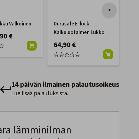
kku Valkoinen
Durasafe E-lock
Huo
Kaikuluotaimen Lukko
350
,90 €
64,90 €
70
14 päivän ilmainen palautusoikeus
Lue lisää palautuksista.
aara lämminilman