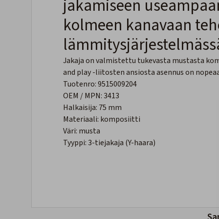
jakamiseen useampaan 
kolmeen kanavaan tehok
lämmitysjärjestelmäss
Jakaja on valmistettu tukevasta mustasta komp
and play -liitosten ansiosta asennus on nopeaa
Tuotenro: 9515009204
OEM / MPN: 3413
Halkaisija: 75 mm
Materiaali: komposiitti
Väri: musta
Tyyppi: 3-tiejakaja (Y-haara)
Sa