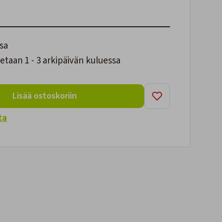
sa
taan 1 - 3 arkipäivän kuluessa
Lisää ostoskoriin
ta