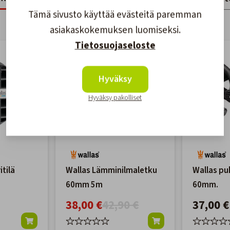
Tämä sivusto käyttää evästeitä paremman
asiakaskokemuksen luomiseksi.
Tietosuojaseloste
-11%
Hyväksy
Hyväksy pakolliset
itilä
Wallas Lämminilmaletku
Wallas puh
60mm 5m
60mm.
38,00 €
42,90 €
37,00 €