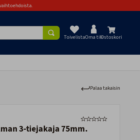
vaihtoehdoista.
Toivelista
Oma tili
Ostoskori
Toivelist
Palaa takaisin
ilman 3-tiejakaja 75mm.