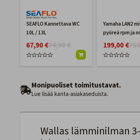
SEAFLO Kannettava WC
Yamaha LAN2 mit
10L / 13L
pyöreä rpm ja 
67,90 €
74,90 €
199,00 €
756
Monipuoliset toimitustavat.
Lue lisää kanta-asiakaseduista.
Wallas lämminilman 3-