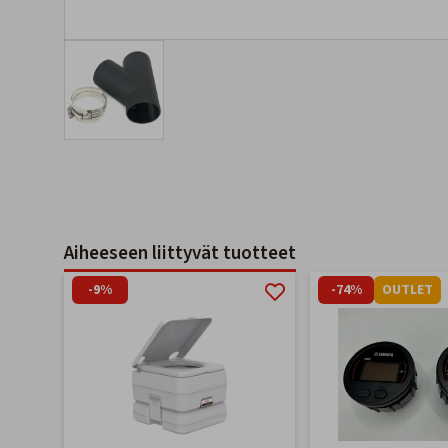
Aiheeseen liittyvät tuotteet
-9%
-74%
OUTLET