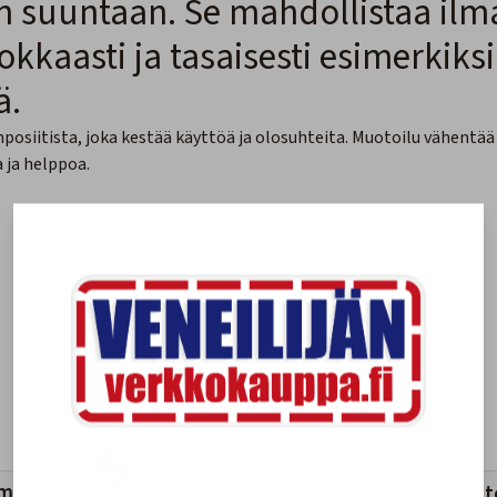
suuntaan. Se mahdollistaa ilm
kaasti ja tasaisesti esimerkiks
ä.
osiitista, joka kestää käyttöä ja olosuhteita. Muotoilu vähentää
 ja helppoa.
mankaltaiset tuotteet
Viimeksi katsotut tuott