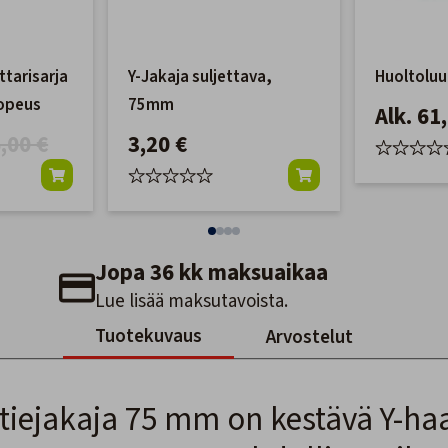
tarisarja
Y-Jakaja suljettava,
Huoltoluu
nopeus
75mm
Alk. 61
,00 €
3,20 €
Jopa 36 kk maksuaikaa
Lue lisää maksutavoista.
Tuotekuvaus
Arvostelut
tiejakaja 75 mm on kestävä Y-h