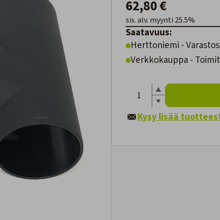
62,80 €
sis. alv. myynti 25.5%
Saatavuus:
Herttoniemi - Varastos
Verkkokauppa - Toimite
Kysy lisää tuottees