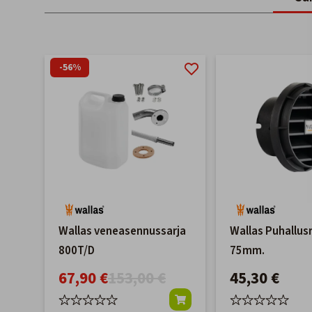
-56%
Wallas veneasennussarja
Wallas Puhallusr
800T/D
75mm.
67,90 €
153,00 €
45,30 €