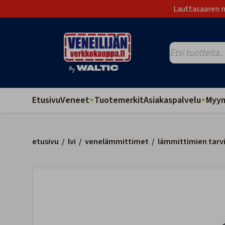
Lauttasaaren m
Etusivu
Veneet
Tuotemerkit
Asiakaspalvelu
Myym
etusivu
/
lvi
/
venelämmittimet
/
lämmittimien tarv