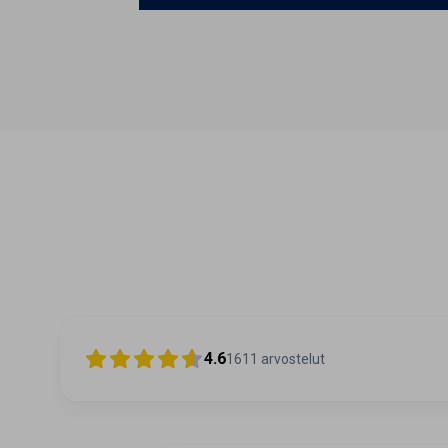
4.6
1611
arvostelut