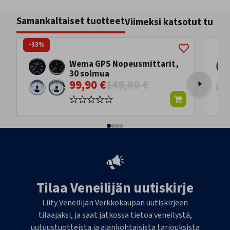
Samankaltaiset tuotteet
Viimeksi katsotut tuott
-33%
Wema GPS Nopeusmittarit,
30 solmua
99,90 €
149,00 €
Tilaa Veneilijän uutiskirje
Liity Veneilijän Verkkokaupan uutiskirjeen
tilaajaksi, ja saat jatkossa tietoa veneilystä,
uutuustuotteista ja ajankohtaisista tarjouksista