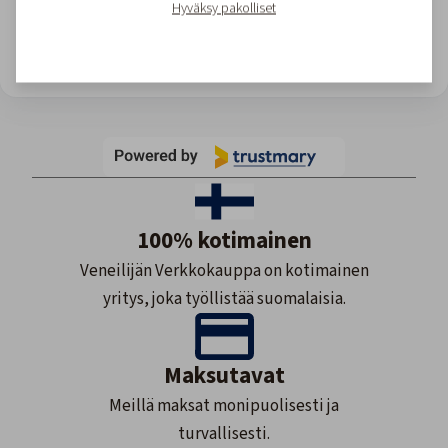
Hyväksy pakolliset
View all reviews
Site owner: Upgrade for more views or wait till monthly reset.
100% kotimainen
Veneilijän Verkkokauppa on kotimainen
yritys, joka työllistää suomalaisia.
Maksutavat
Meillä maksat monipuolisesti ja
turvallisesti.