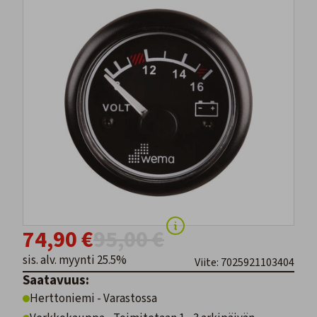
74,90 €
95,00 €
sis. alv. myynti 25.5%
Viite: 7025921103404
Saatavuus:
Herttoniemi - Varastossa