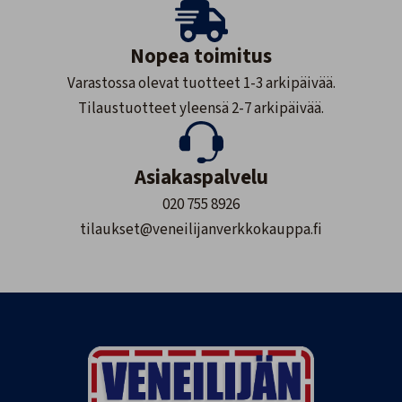
Nopea toimitus
Varastossa olevat tuotteet 1-3 arkipäivää.
Tilaustuotteet yleensä 2-7 arkipäivää.
Asiakaspalvelu
020 755 8926
tilaukset@veneilijanverkkokauppa.fi