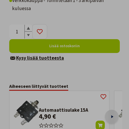
Verkkokauppa - Toimitetaan 1 - 3 arkipäivän
kuluessa
Lisää ostoskoriin
Kysy lisää tuotteesta
Aiheeseen liittyvät tuotteet
Automaattisulake 15A
4,90 €