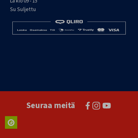
La klo 09 - 15
Su Suljettu
Seuraa meitä