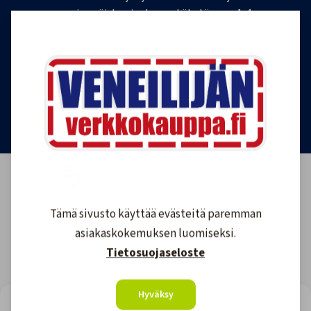
ensimmäisten joukossa. Lähetämme 1-4
uutiskirjettä kuukaudessa. Voit perua uutiskirjeen
tilauksen milloin tahansa.
Tilaa uutiskirje
Tämä sivusto käyttää evästeitä paremman
asiakaskokemuksen luomiseksi.
Tietosuojaseloste
Hyväksy
LOOKING FOR REVIEWS?