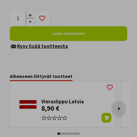
Lisää ostoskoriin
Kysy lisää tuotteesta
Aiheeseen liittyvät tuotteet
Vieraslippu Latvia
8,90 €