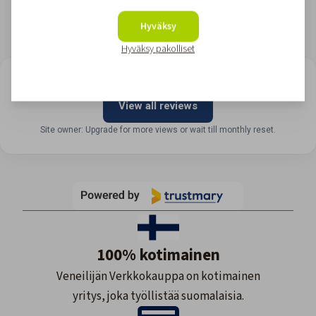
Hyväksy
Hyväksy pakolliset
LOOKING FOR REVIEWS?
View all reviews
Site owner: Upgrade for more views or wait till monthly reset.
100% kotimainen
Veneilijän Verkkokauppa on kotimainen
yritys, joka työllistää suomalaisia.