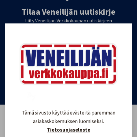
Tilaa Veneilijän uutiskirje
Liity Veneilijän Verkkokaupan uutiskirjeen
tilaajaksi, ja saat jatkossa tietoa veneilystä,
uutuustuotteista ja ajankohtaisista tarjouksista
ensimmäisten joukossa. Lähetämme 1-4
uutiskirjettä kuukaudessa. Voit perua uutiskirjeen
tilauksen milloin tahansa.
Tilaa uutiskirje
Tämä sivusto käyttää evästeitä paremman
asiakaskokemuksen luomiseksi.
Tietosuojaseloste