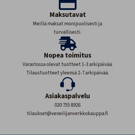
Maksutavat
Meillä maksat monipuolisesti ja
turvallisesti.
Nopea toimitus
Varastossa olevat tuotteet 1-3 arkipäivää.
Tilaustuotteet yleensä 2-7 arkipäivää.
Asiakaspalvelu
020 755 8926
tilaukset@veneilijanverkkokauppa.fi