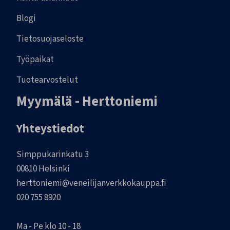
Blogi
Tietosuojaseloste
Työpaikat
Tuotearvostelut
Myymälä - Herttoniemi
Yhteystiedot
Simppukarinkatu 3
00810 Helsinki
herttoniemi@veneilijanverkkokauppa.fi
020 755 8920
Ma - Pe klo 10 - 18