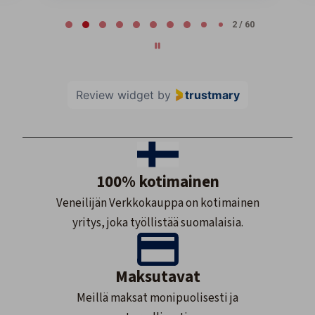
Page 2 of 60
2 / 60
Review widget
by
trustmary
100% kotimainen
Veneilijän Verkkokauppa on kotimainen
yritys, joka työllistää suomalaisia.
Maksutavat
Meillä maksat monipuolisesti ja