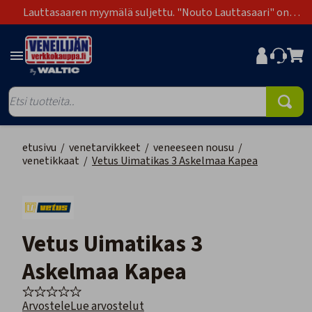
Lauttasaaren myymälä suljettu. "Nouto Lauttasaari" on
poistunut toimitustapavaihtoehdoista.
etusivu
/
venetarvikkeet
/
veneeseen nousu
/
venetikkaat
/
Vetus Uimatikas 3 Askelmaa Kapea
Vetus Uimatikas 3
Askelmaa Kapea
Arvostele
Lue arvostelut