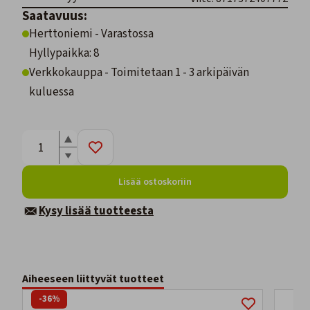
Saatavuus:
Herttoniemi - Varastossa
Hyllypaikka: 8
Verkkokauppa - Toimitetaan 1 - 3 arkipäivän
kuluessa
Lisää ostoskoriin
Kysy lisää tuotteesta
Aiheeseen liittyvät tuotteet
-36%