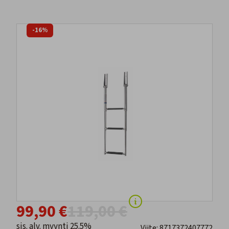
-16%
99,90 €
119,00 €
sis. alv. myynti 25.5%
Viite: 8717372407772