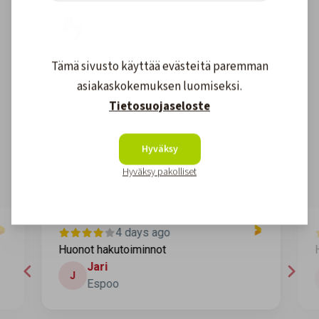
Tämä sivusto käyttää evästeitä paremman
Asiakkaidemme kokemuksia
asiakaskokemuksen luomiseksi.
Tietosuojaseloste
4.6
1611
arvostelut
Kirjoita arvostelu
Hyväksy
Hyväksy pakolliset
4 days ago
Huonot hakutoiminnot
H
Jari
J
Espoo