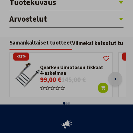
Tuotekuvaus
Arvostelut
Samankaltaiset tuotteet
Viimeksi katsotut tuott
-32%
-24
Qvarken Uimatason tikkaat
4-askelmaa
99,00 €
145,00 €