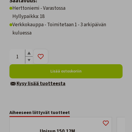
Saatavuus:
Herttoniemi - Varastossa
Hyllypaikka: 18
Verkkokauppa - Toimitetaan 1 - 3 arkipäivän
kuluessa
Lisää ostoskoriin
Kysy lisää tuotteesta
Aiheeseen liittyvät tuotteet
Unisun 150.12M