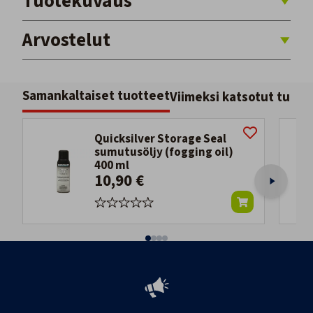
Tuotekuvaus
Arvostelut
Samankaltaiset tuotteet
Viimeksi katsotut tuott
Quicksilver Storage Seal
sumutusöljy (fogging oil)
400 ml
10,90 €