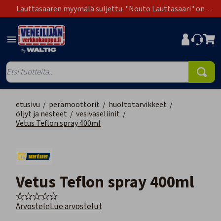
Lauttasaaren myymälä suljettu. "Nouto Lauttasaari" on
poistunut toimitustapavaihtoehdoista.
etusivu
/
perämoottorit
/
huoltotarvikkeet
/
öljyt ja nesteet
/
vesivaseliinit
/
Vetus Teflon spray 400ml
Vetus Teflon spray 400ml
Arvostele
Lue arvostelut