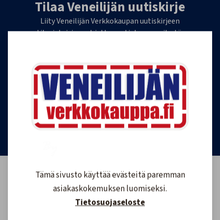
Tilaa Veneilijän uutiskirje
Liity Veneilijän Verkkokaupan uutiskirjeen
tilaajaksi, ja saat jatkossa tietoa veneilystä,
uutuustuotteista ja ajankohtaisista tarjouksista
ensimmäisten joukossa. Lähetämme 1-4
uutiskirjettä kuukaudessa. Voit perua uutiskirjeen
tilauksen milloin tahansa.
Tilaa uutiskirje
Tämä sivusto käyttää evästeitä paremman
asiakaskokemuksen luomiseksi.
Tietosuojaseloste