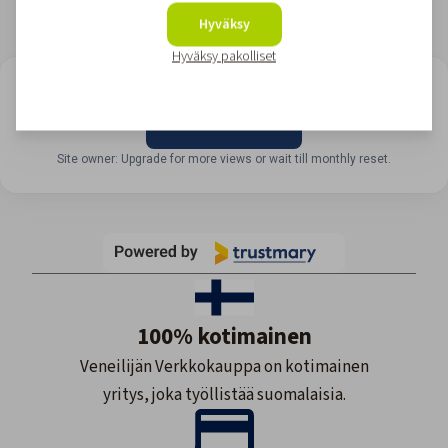
Hyväksy
Hyväksy pakolliset
LOOKING FOR REVIEWS?
View all reviews
Site owner: Upgrade for more views or wait till monthly reset.
100% kotimainen
Veneilijän Verkkokauppa on kotimainen
yritys, joka työllistää suomalaisia.