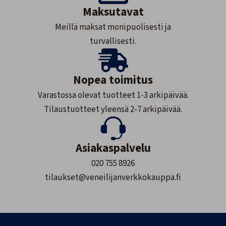
Maksutavat
Meillä maksat monipuolisesti ja
turvallisesti.
Nopea toimitus
Varastossa olevat tuotteet 1-3 arkipäivää.
Tilaustuotteet yleensä 2-7 arkipäivää.
Asiakaspalvelu
020 755 8926
tilaukset@veneilijanverkkokauppa.fi