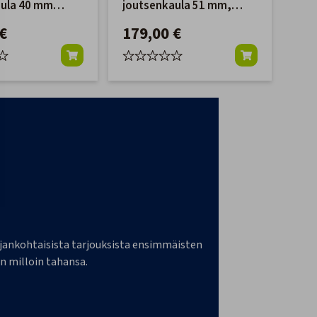
aula 40 mm
joutsenkaula 51 mm,
läpi
ck
WLOCKLT50
€
179,00 €
99
a ajankohtaisista tarjouksista ensimmäisten
n milloin tahansa.