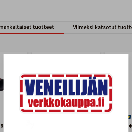
mankaltaiset tuotteet
Viimeksi katsotut tuott
u 8mm
Polttoaineletku Honda
Vetus LT