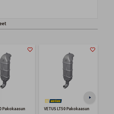
eet
-26
40 Pakokaasun
VETUS LT50 Pakokaasun
Vet