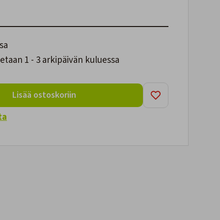
sa
taan 1 - 3 arkipäivän kuluessa
Lisää ostoskoriin
ta