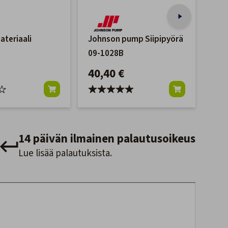
ateriaali
Johnson pump Siipipyörä
Kii
09-1028B
Letk
40,40 €
30
14 päivän ilmainen palautusoikeus
Lue lisää palautuksista.