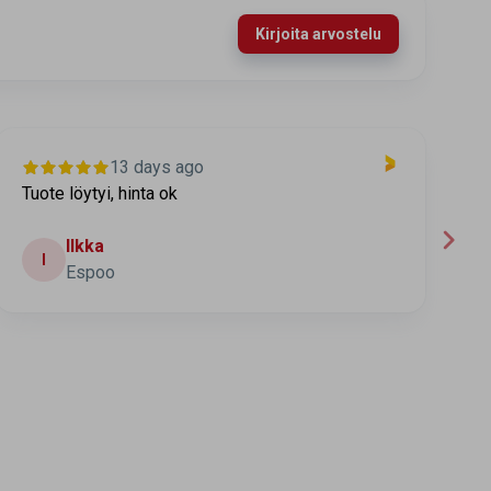
Kirjoita arvostelu
13 days ago
Tuote löytyi, hinta ok
T
t
Ilkka
I
Espoo