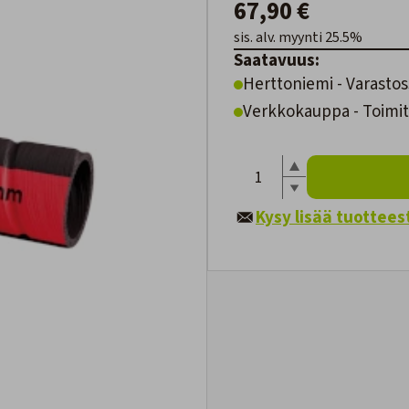
67,90 €
sis. alv. myynti 25.5%
Saatavuus:
Herttoniemi - Varastos
Verkkokauppa - Toimite
Kysy lisää tuottees