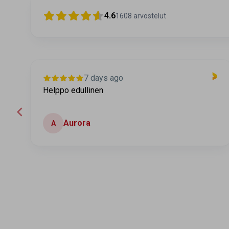
4.6
1608
arvostelut
7 days ago
Helppo edullinen
Aurora
A
Page 2 of 60