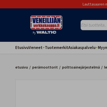
Lauttasaaren m
Etusivu
Veneet
Tuotemerkit
Asiakaspalvelu
Myym
etusivu
/
perämoottorit
/
polttoainejärjestelmä
/
l