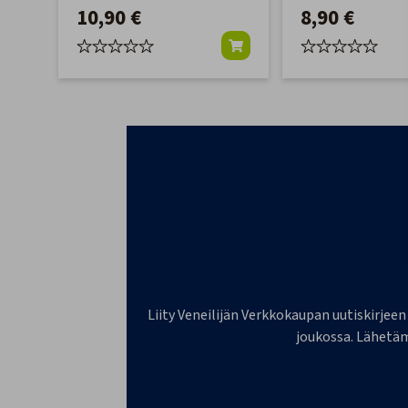
10,90 €
8,90 €
Liity Veneilijän Verkkokaupan uutiskirjeen
joukossa. Lähetäm