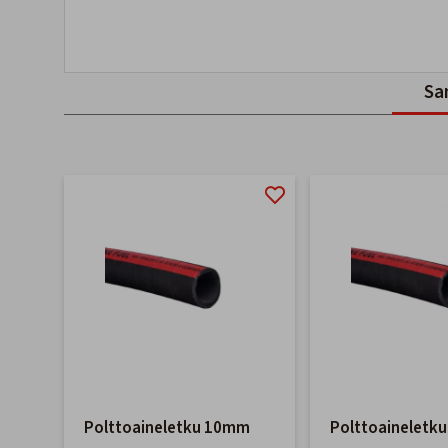
Sa
Polttoaineletku 10mm
Polttoaineletk