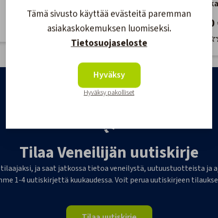
joutsenk
39,90 €
Tämä sivusto käyttää evästeitä paremman
Goosene
179,00 
asiakaskokemuksen luomiseksi.
Tietosuojaseloste
Hyväksy
Hyväksy pakolliset
Tilaa Veneilijän uutiskirje
 tilaajaksi, ja saat jatkossa tietoa veneilystä, uutuustuotteista j
me 1-4 uutiskirjettä kuukaudessa. Voit perua uutiskirjeen tilaukse
Tilaa uutiskirje