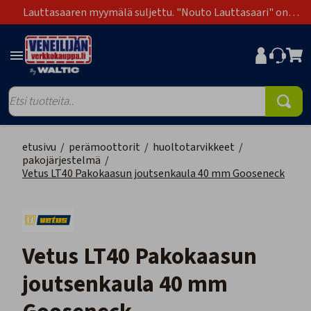
Lauttasaaren myymälä suljettu. "Nouto Lauttasaari" on
poistunut toimitustapavaihtoehdoista.
etusivu
/
perämoottorit
/
huoltotarvikkeet
/
pakojärjestelmä
/
Vetus LT40 Pakokaasun joutsenkaula 40 mm Gooseneck
Vetus LT40 Pakokaasun
joutsenkaula 40 mm