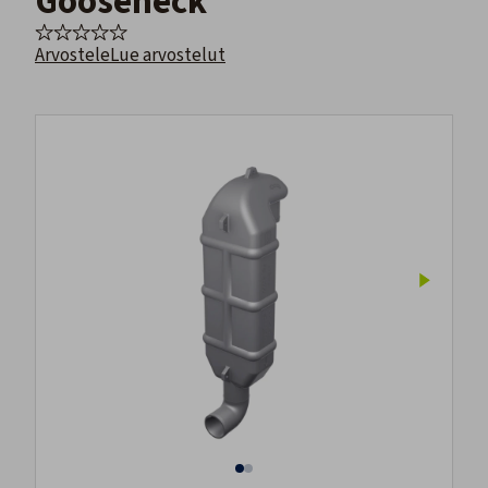
Gooseneck
Arvostele
Lue arvostelut