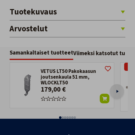
Tuotekuvaus
Arvostelut
Samankaltaiset tuotteet
Viimeksi katsotut tuott
-27
VETUS LT50 Pakokaasun
joutsenkaula 51 mm,
WLOCKLT50
179,00 €