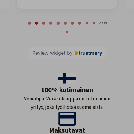
Page 2 of 60
2 / 60
Review widget
by
trustmary
100% kotimainen
Veneilijän Verkkokauppa on kotimainen
yritys, joka työllistää suomalaisia.
Maksutavat