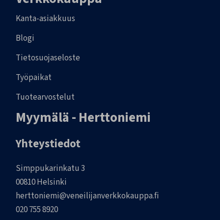
Kanta-asiakkuus
Blogi
Tietosuojaseloste
Työpaikat
Tuotearvostelut
Myymälä - Herttoniemi
Yhteystiedot
Simppukarinkatu 3
00810 Helsinki
herttoniemi@veneilijanverkkokauppa.fi
020 755 8920