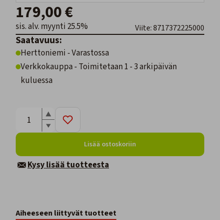
179,00 €
sis. alv. myynti 25.5%
Viite: 8717372225000
Saatavuus:
Herttoniemi - Varastossa
Verkkokauppa - Toimitetaan 1 - 3 arkipäivän
kuluessa
Lisää ostoskoriin
Kysy lisää tuotteesta
Aiheeseen liittyvät tuotteet