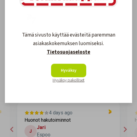
Tämä sivusto käyttää evästeitä paremman
asiakaskokemuksen luomiseksi.
Asiakkaidemme kokemuksia
Tietosuojaseloste
4.6
1611
arvostelut
Hyväksy
Kirjoita arvostelu
Hyväksy pakolliset
4 days ago
Huonot hakutoiminnot
H
Jari
J
Espoo