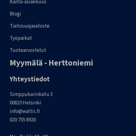
Kanta-asiakkuus
Blogi
Tietosuojaseloste
Työpaikat
Tuotearvostelut
Myymälä - Herttoniemi
Yhteystiedot
Simppukarinkatu 3
00810 Helsinki
info@waltic.fi
020 755 8920