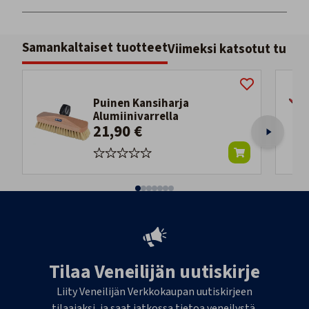
Samankaltaiset tuotteet
Viimeksi katsotut tuott
Puinen Kansiharja
Alumiinivarrella
21,90 €
Tilaa Veneilijän uutiskirje
Liity Veneilijän Verkkokaupan uutiskirjeen
tilaajaksi, ja saat jatkossa tietoa veneilystä,