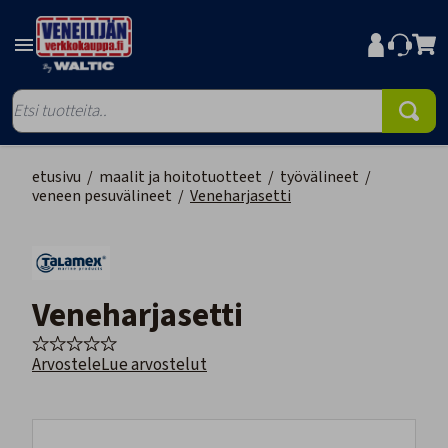
etusivu
/
maalit ja hoitotuotteet
/
työvälineet
/
veneen pesuvälineet
/
Veneharjasetti
Veneharjasetti
Arvostele
Lue arvostelut