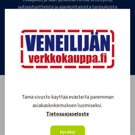
uutuustuotteista ja ajankohtaisista tarjouksista
ensimmäisten joukossa. Lähetämme 1-4
uutiskirjettä kuukaudessa. Voit perua uutiskirjeen
tilauksen milloin tahansa.
Tilaa uutiskirje
Tämä sivusto käyttää evästeitä paremman
asiakaskokemuksen luomiseksi.
Tietosuojaseloste
Hyväksy