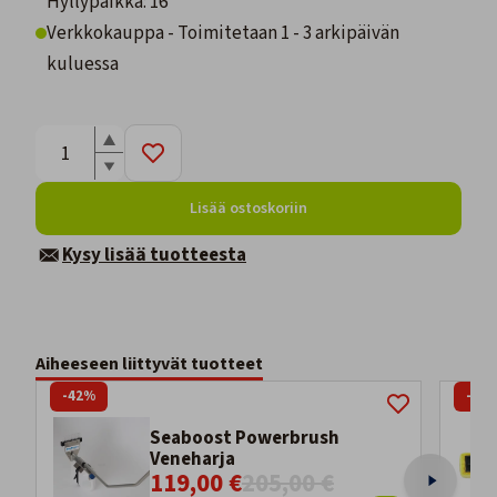
Hyllypaikka: 16
Verkkokauppa - Toimitetaan 1 - 3 arkipäivän
kuluessa
Lisää ostoskoriin
Kysy lisää tuotteesta
Aiheeseen liittyvät tuotteet
-42%
-17
Seaboost Powerbrush
Veneharja
119,00 €
205,00 €