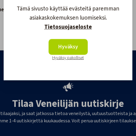
Tämä sivusto käyttää evästeitä paremman
nehaka
asiakaskokemuksen luomiseksi.
Tietosuojaseloste
Hyväksy
Hyväksy pakolliset
Tilaa Veneilijän uutiskirje
 tilaajaksi, ja saat jatkossa tietoa veneilystä, uutuustuotteista j
me 1-4 uutiskirjettä kuukaudessa. Voit perua uutiskirjeen tilaukse