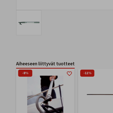
Aiheeseen liittyvät tuotteet
-8%
-11%