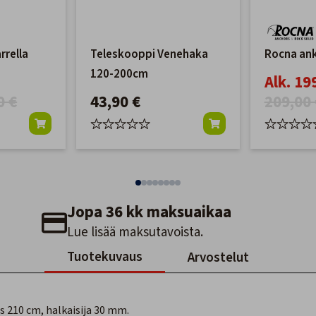
rrella
Teleskooppi Venehaka
Rocna ank
120-200cm
Alk. 19
0 €
43,90 €
209,00 
Jopa 36 kk maksuaikaa
Lue lisää maksutavoista.
Tuotekuvaus
Arvostelut
s 210 cm, halkaisija 30 mm.