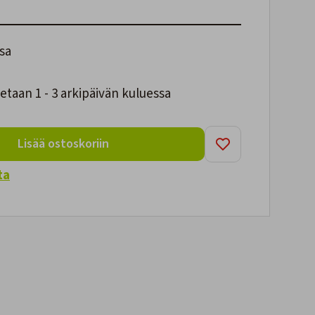
sa
taan 1 - 3 arkipäivän kuluessa
Lisää ostoskoriin
ta