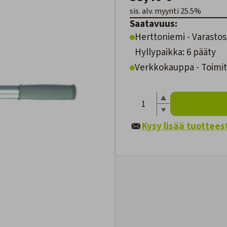
sis. alv. myynti 25.5%
Saatavuus:
Herttoniemi - Varastos
Hyllypaikka: 6 pääty
Verkkokauppa - Toimite
Kysy lisää tuottees