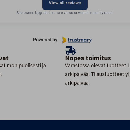
View all reviews
Site owner: Upgrade for more views or wait till monthly reset.
vat
Nopea toimitus
at monipuolisesti ja
Varastossa olevat tuotteet 1
.
arkipäivää. Tilaustuotteet y
arkipäivää.