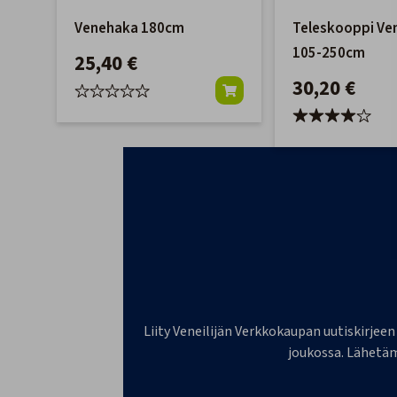
Venehaka 180cm
Teleskooppi Ve
105-250cm
25,40 €
30,20 €
Liity Veneilijän Verkkokaupan uutiskirjeen
joukossa. Lähetäm