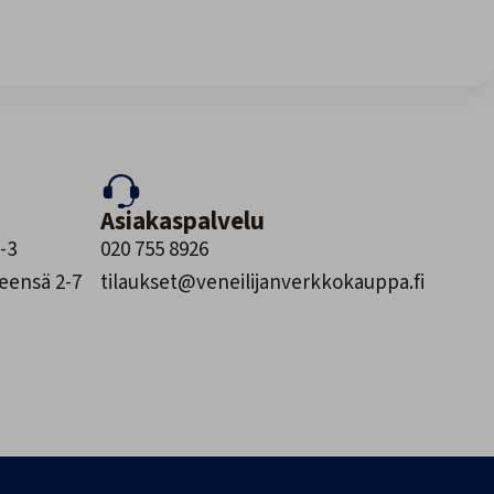
Asiakaspalvelu
-3
020 755 8926
leensä 2-7
tilaukset@veneilijanverkkokauppa.fi