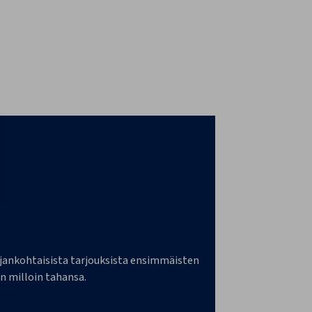
a ajankohtaisista tarjouksista ensimmäisten
n milloin tahansa.