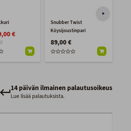
kuri
Snubber Twist
For
Köysijoustinpari
FX7
9,00 €
€
89,00 €
27
14 päivän ilmainen palautusoikeus
Lue lisää palautuksista.