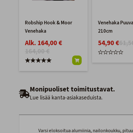
Robship Hook & Moor
Venehaka Puuva
Venehaka
210cm
Alk. 164,00 €
54,90 €
61,5
164,00 €
Monipuoliset toimitustavat.
Lue lisää kanta-asiakaseduista.
Varsi eloksoitua alumiinia, nailonkoukku, pituu