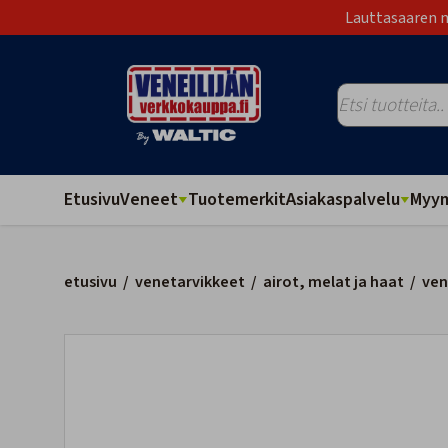
Lauttasaaren m
Etusivu
Veneet
Tuotemerkit
Asiakaspalvelu
Myym
etusivu
/
venetarvikkeet
/
airot, melat ja haat
/
ven