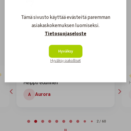
Asiakkaidemme kokemuksia
Tämä sivusto käyttää evästeitä paremman
asiakaskokemuksen luomiseksi.
4.6
1608
arvostelut
Tietosuojaseloste
Kirjoita arvostelu
Hyväksy
Hyväksy pakolliset
8 days ago
Helppo edullinen
H
Aurora
A
Page 2 of 60
2 / 60