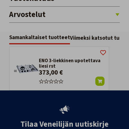
Arvostelut
Samankaltaiset tuotteet
Viimeksi katsotut tuott
ENO 3-liekkinen upotettava
liesi rst
373,00 €
Tilaa Veneilijän uutiskirje