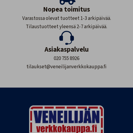
Nopea toimitus
Varastossa olevat tuotteet 1-3 arkipäivää.
Tilaustuotteet yleensä 2-7 arkipäivää.
Asiakaspalvelu
020 755 8926
tilaukset@veneilijanverkkokauppa.fi