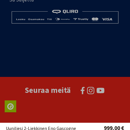
Su Suljettu
Seuraa meitä
999,00 €
Uuniliesi 2-Liekkinen Eno Gascogne