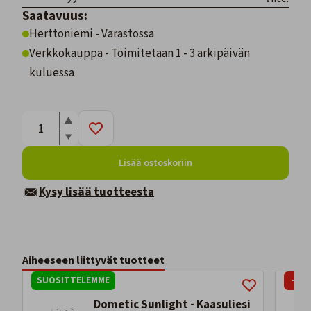
Saatavuus:
Herttoniemi - Varastossa
Verkkokauppa - Toimitetaan 1 - 3 arkipäivän
kuluessa
Lisää ostoskoriin
Kysy lisää tuotteesta
Aiheeseen liittyvät tuotteet
SUOSITTELEMME
-19
Dometic Sunlight - Kaasuliesi