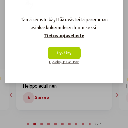
Asiakkaidemme kokemuksia
Tämä sivusto käyttää evästeitä paremman
asiakaskokemuksen luomiseksi.
Tietosuojaseloste
4.6
1608
arvostelut
Kirjoita arvostelu
Hyväksy
Hyväksy pakolliset
7 days ago
Helppo edullinen
H
Aurora
A
Page 2 of 60
2 / 60