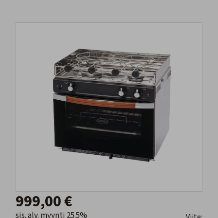
999,00 €
sis. alv. myynti 25.5%
Viite: