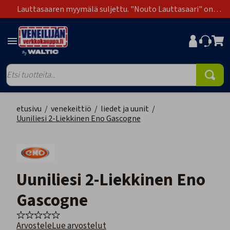
Lauttasaaren myymälä suljettu. "Nouto Lauttasaari" on
poistunut toimitustapavaihtoehdoista.
etusivu
/
venekeittiö
/
liedet ja uunit
/
Uuniliesi 2-Liekkinen Eno Gascogne
Uuniliesi 2-Liekkinen Eno
Gascogne
Arvostele
Lue arvostelut