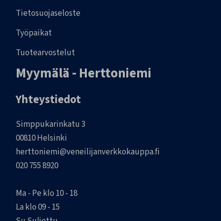
Tietosuojaseloste
Työpaikat
Tuotearvostelut
Myymälä - Herttoniemi
Yhteystiedot
Simppukarinkatu 3
00810 Helsinki
herttoniemi@veneilijanverkkokauppa.fi
020 755 8920
Ma - Pe klo 10 - 18
La klo 09 - 15