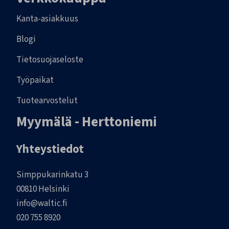
Kanta-asiakkuus
Blogi
Tietosuojaseloste
Työpaikat
Tuotearvostelut
Myymälä - Herttoniemi
Yhteystiedot
Simppukarinkatu 3
00810 Helsinki
info@waltic.fi
020 755 8920