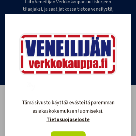
Liity Veneilijän Verkkokaupan uutiskirjeen
tilaajaksi, ja saat jatkossa tietoa veneilystä,
uutuustuotteista ja ajankohtaisista tarjouksista
ensimmäisten joukossa. Lähetämme 1-4
uutiskirjettä kuukaudessa. Voit perua uutiskirjeen
tilauksen milloin tahansa.
Tilaa uutiskirje
Tämä sivusto käyttää evästeitä paremman
asiakaskokemuksen luomiseksi.
Tietosuojaseloste