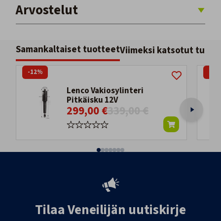
Arvostelut
Samankaltaiset tuotteet
Viimeksi katsotut tuott
-12%
-18
Lenco Vakiosylinteri
Pitkäisku 12V
299,00 €
339,00 €
Tilaa Veneilijän uutiskirje