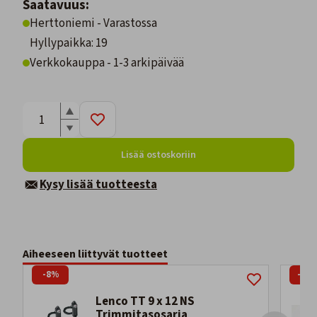
Saatavuus:
Herttoniemi - Varastossa
Hyllypaikka: 19
Verkkokauppa - 1-3 arkipäivää
Lisää ostoskoriin
Kysy lisää tuotteesta
Aiheeseen liittyvät tuotteet
-8%
-17
Lenco TT 9 x 12 NS
Trimmitasosarja