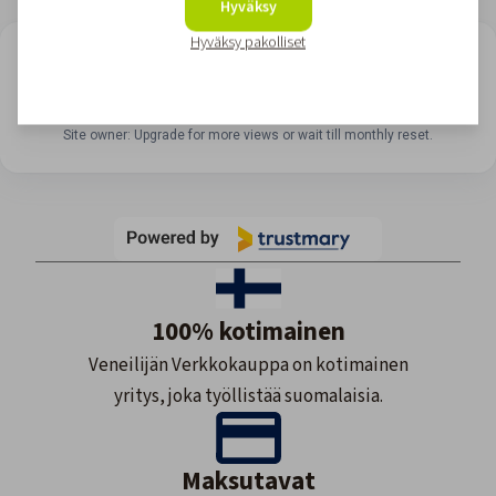
Hyväksy
Hyväksy pakolliset
LOOKING FOR REVIEWS?
View all reviews
Site owner: Upgrade for more views or wait till monthly reset.
100% kotimainen
Veneilijän Verkkokauppa on kotimainen
yritys, joka työllistää suomalaisia.
Maksutavat