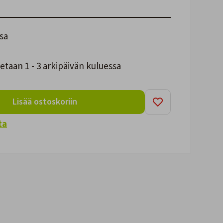
sa
taan 1 - 3 arkipäivän kuluessa
Lisää ostoskoriin
ta