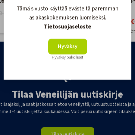
60x360
T50 Köysiohjain 50mm
OHJAUSPY
Tämä sivusto käyttää evästeitä paremman
Nelinkertainen
MUSTA
0 €
asiakaskokemuksen luomiseksi.
57,90 €
78,00 €
49,90 €
Tietosuojaseloste
Hyväksy
Hyväksy pakolliset
Tilaa Veneilijän uutiskirje
 tilaajaksi, ja saat jatkossa tietoa veneilystä, uutuustuotteista j
me 1-4 uutiskirjettä kuukaudessa. Voit perua uutiskirjeen tilaukse
Tilaa uutiskirje