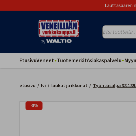
Lauttasaaren m
Etusivu
Veneet
Tuotemerkit
Asiakaspalvelu
Myym
etusivu
/
lvi
/
luukut ja ikkunat
/
Työntösalpa 38.189
-8%