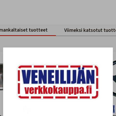
mankaltaiset tuotteet
Viimeksi katsotut tuott
-26%
-21%