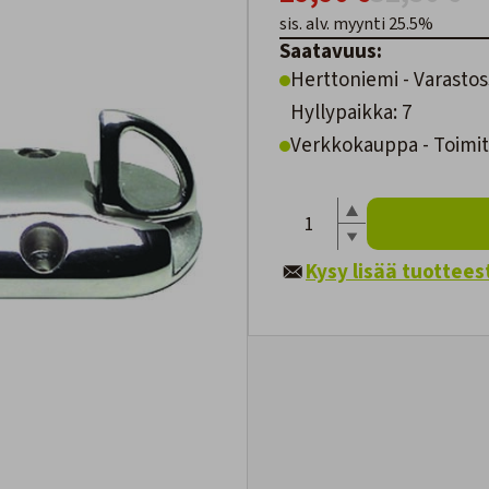
sis. alv. myynti 25.5%
Saatavuus:
Herttoniemi - Varastos
Hyllypaikka: 7
Verkkokauppa - Toimite
Kysy lisää tuottees