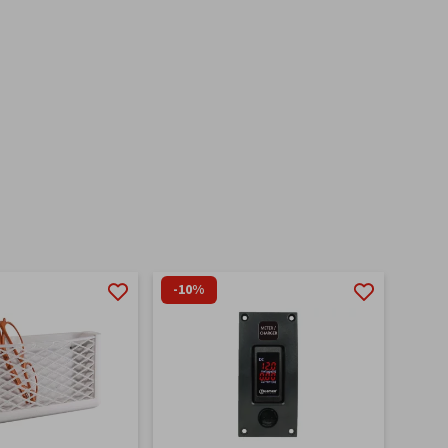
-10%
-9%