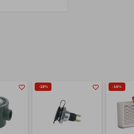
-18%
-16%