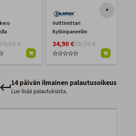
okero
Volttimittari
ROK
lla
Kytkinpaneeliin
USB
23,80 €
34,90 €
38,70 €
59
14 päivän ilmainen palautusoikeus
Lue lisää palautuksista.