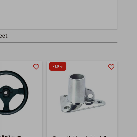
eet
-10%