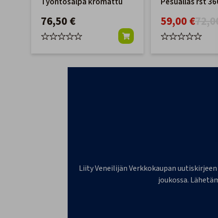
Työntösalpa kromattu
Pesuallas rst 3
76,50 €
59,00 €
72,0
Liity Veneilijän Verkkokaupan uutiskirjeen
joukossa. Lähetäm