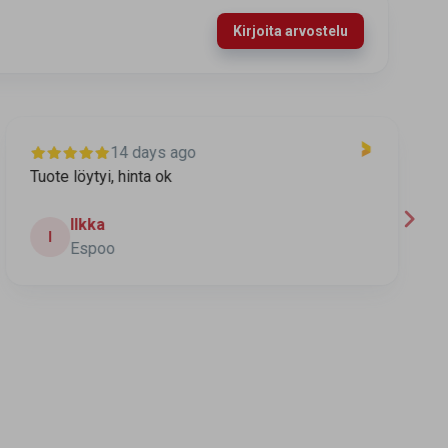
Kirjoita arvostelu
14 days ago
Tuote löytyi, hinta ok
T
t
Ilkka
I
Espoo