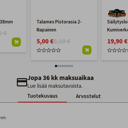
n 38mm
Talamex Pistorasia 2-
Säilytysl
Napainen
Kumiverko
0 €
5,00 €
6,10 €
19,90 €
Jopa 36 kk maksuaikaa
Lue lisää maksutavoista.
Tuotekuvaus
Arvostelut
 mm