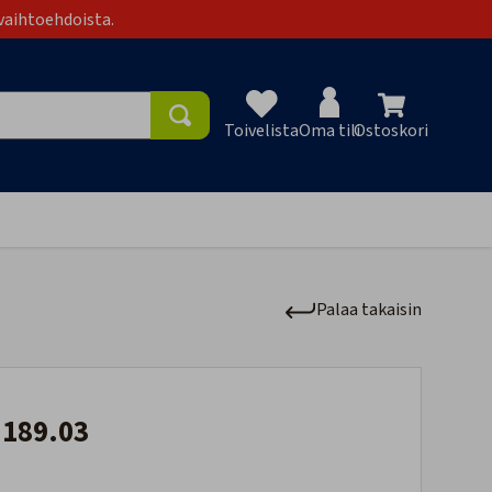
vaihtoehdoista.
Toivelista
Oma tili
Ostoskori
Toivelist
Palaa takaisin
.189.03