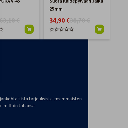
ÖRÄ V-45
Suora Kaidepylvään Jalka
25mm
63,10 €
34,90 €
38,70 €
a ajankohtaisista tarjouksista ensimmäisten
n milloin tahansa.