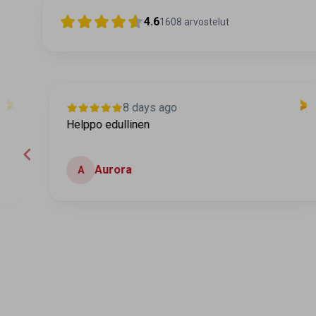
4.6
1608
arvostelut
8 days ago
Helppo edullinen
Aurora
A
Page 2 of 60