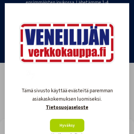
ensimmäisten joukossa. Lähetämme 1-4
uutiskirjettä kuukaudessa. Voit perua uutiskirjeen
tilauksen milloin tahansa.
Tilaa uutiskirje
Tämä sivusto käyttää evästeitä paremman
asiakaskokemuksen luomiseksi.
Tietosuojaseloste
Hyväksy
LOOKING FOR REVIEWS?