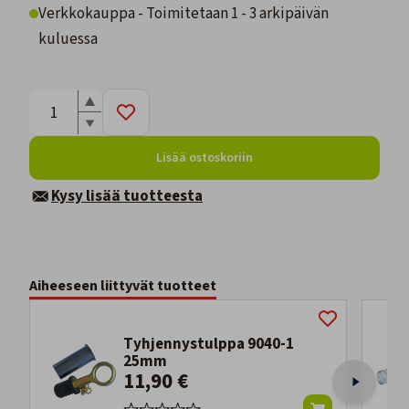
Verkkokauppa - Toimitetaan 1 - 3 arkipäivän
kuluessa
Lisää ostoskoriin
Kysy lisää tuotteesta
Aiheeseen liittyvät tuotteet
Tyhjennystulppa 9040-1
25mm
11,90 €