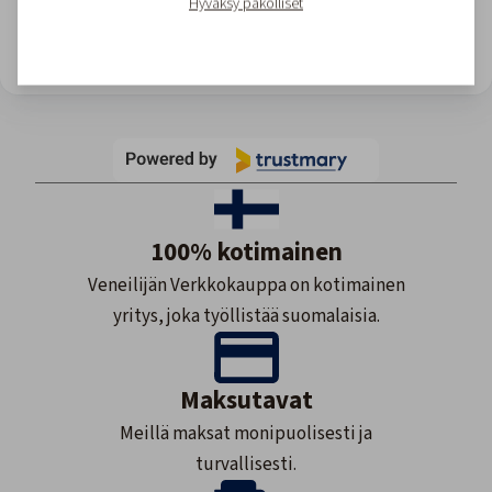
Hyväksy pakolliset
View all reviews
Site owner: Upgrade for more views or wait till monthly reset.
100% kotimainen
Veneilijän Verkkokauppa on kotimainen
yritys, joka työllistää suomalaisia.
Maksutavat
Meillä maksat monipuolisesti ja
turvallisesti.