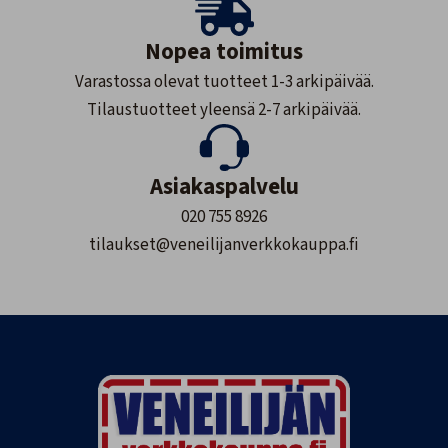
Nopea toimitus
Varastossa olevat tuotteet 1-3 arkipäivää.
Tilaustuotteet yleensä 2-7 arkipäivää.
Asiakaspalvelu
020 755 8926
tilaukset@veneilijanverkkokauppa.fi