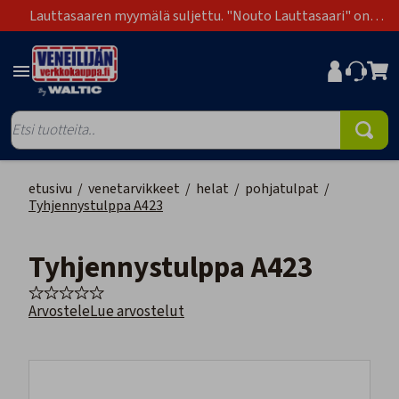
Lauttasaaren myymälä suljettu. "Nouto Lauttasaari" on
poistunut toimitustapavaihtoehdoista.
etusivu
/
venetarvikkeet
/
helat
/
pohjatulpat
/
Tyhjennystulppa A423
Tyhjennystulppa A423
Arvostele
Lue arvostelut