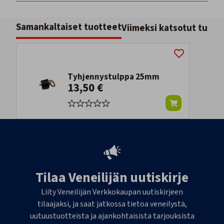
Samankaltaiset tuotteet
Viimeksi katsotut tuott
Tyhjennystulppa 25mm
13,50 €
Tilaa Veneilijän uutiskirje
Liity Veneilijän Verkkokaupan uutiskirjeen
tilaajaksi, ja saat jatkossa tietoa veneilystä,
uutuustuotteista ja ajankohtaisista tarjouksista