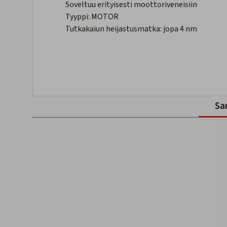
Soveltuu erityisesti moottoriveneisiin
Tyyppi: MOTOR
Tutkakaiun heijastusmatka: jopa 4 nm
Sa