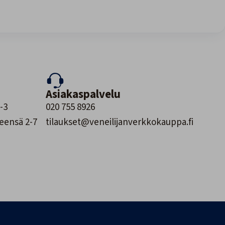
Asiakaspalvelu
-3
020 755 8926
leensä 2-7
tilaukset@veneilijanverkkokauppa.fi