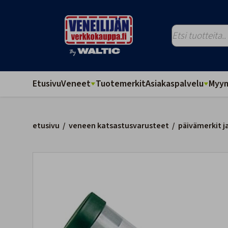
Etusivu
Veneet
Tuotemerkit
Asiakaspalvelu
Myym
etusivu
/
veneen katsastusvarusteet
/
päivämerkit j