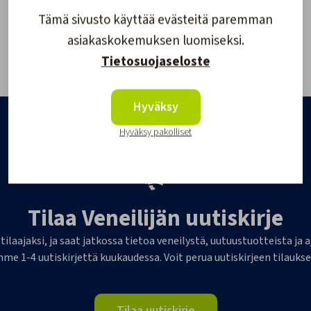
Tämä sivusto käyttää evästeitä paremman
asiakaskokemuksen luomiseksi.
Tietosuojaseloste
Hyväksy
Hyväksy pakolliset
Tilaa Veneilijän uutiskirje
 tilaajaksi, ja saat jatkossa tietoa veneilystä, uutuustuotteista j
me 1-4 uutiskirjettä kuukaudessa. Voit perua uutiskirjeen tilaukse
Tilaa uutiskirje