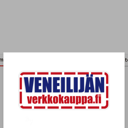
mankaltaiset tuotteet
Viimeksi katsotut tuott