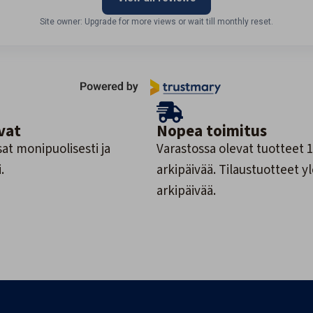
Site owner: Upgrade for more views or wait till monthly reset.
vat
Nopea toimitus
at monipuolisesti ja
Varastossa olevat tuotteet 1
.
arkipäivää. Tilaustuotteet y
arkipäivää.