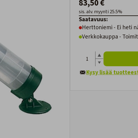
83,50 €
sis. alv. myynti 25.5%
Saatavuus:
Herttoniemi - Ei heti n
Verkkokauppa - Toimite
Kysy lisää tuottees