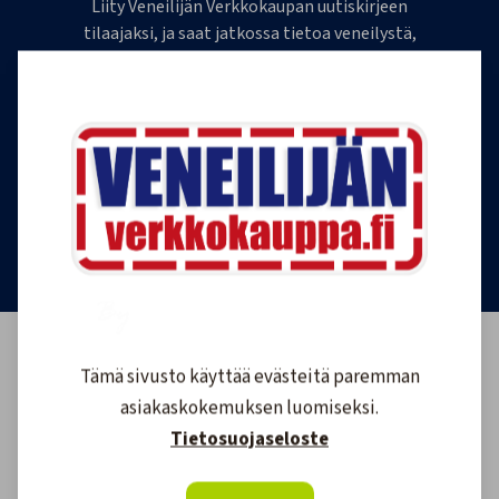
Liity Veneilijän Verkkokaupan uutiskirjeen
tilaajaksi, ja saat jatkossa tietoa veneilystä,
uutuustuotteista ja ajankohtaisista tarjouksista
ensimmäisten joukossa. Lähetämme 1-4
uutiskirjettä kuukaudessa. Voit perua uutiskirjeen
tilauksen milloin tahansa.
Tilaa uutiskirje
Tämä sivusto käyttää evästeitä paremman
asiakaskokemuksen luomiseksi.
Tietosuojaseloste