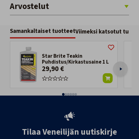
Arvostelut
Samankaltaiset tuotteet
Viimeksi katsotut tuott
Star Brite Teakin
Puhdistus/Kirkastusaine 1 L
29,90 €
Tilaa Veneilijän uutiskirje