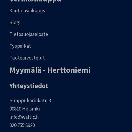
Kanta-asiakkuus
Blogi
Tietosuojaseloste
Työpaikat
Tuotearvostelut
Myymälä - Herttoniemi
Yhteystiedot
Simppukarinkatu 3
00810 Helsinki
info@waltic.fi
020 755 8920