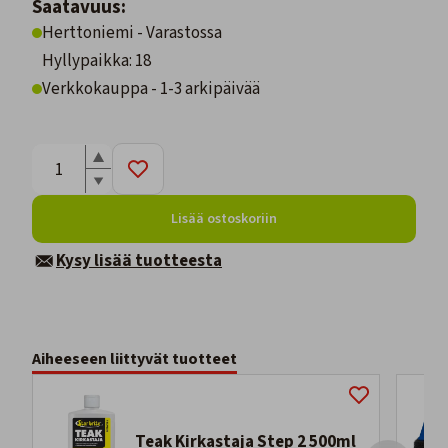
Saatavuus:
Herttoniemi - Varastossa
Hyllypaikka: 18
Verkkokauppa - 1-3 arkipäivää
Lisää ostoskoriin
Kysy lisää tuotteesta
Aiheeseen liittyvät tuotteet
Teak Kirkastaja Step 2 500ml