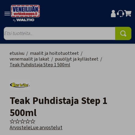
etusivu
/
maalit ja hoitotuotteet
/
venemaalit ja lakat
/
puuöljyt ja kyllästeet
/
Teak Puhdistaja Step 1 500ml
Teak Puhdistaja Step 1
500ml
Arvostele
Lue arvostelut