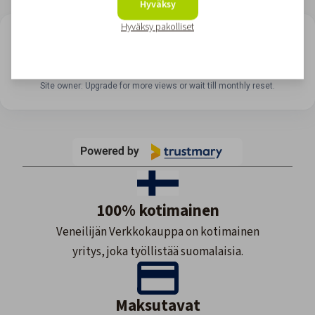
Hyväksy
Hyväksy pakolliset
LOOKING FOR REVIEWS?
View all reviews
Site owner: Upgrade for more views or wait till monthly reset.
100% kotimainen
Veneilijän Verkkokauppa on kotimainen
yritys, joka työllistää suomalaisia.
Maksutavat