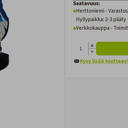
Saatavuus:
Herttoniemi - Varastos
Hyllypaikka: 2-3 pääty
Verkkokauppa - Toimite
Kysy lisää tuottees