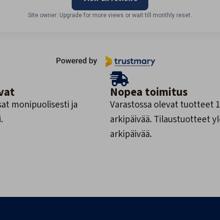
Site owner: Upgrade for more views or wait till monthly reset.
vat
Nopea toimitus
at monipuolisesti ja
Varastossa olevat tuotteet 1
.
arkipäivää. Tilaustuotteet y
arkipäivää.