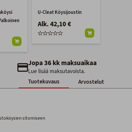
nköysi
U-Cleat Köysijoustin
Valkoinen
Alk. 42,10 €
Jopa 36 kk maksuaikaa
Lue lisää maksutavoista.
Tuotekuvaus
Arvostelut
ostoköysien sitomiseen