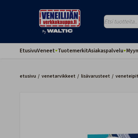
Etusivu
Veneet
Tuotemerkit
Asiakaspalvelu
Myym
etusivu
/
venetarvikkeet
/
lisävarusteet
/
veneteipi