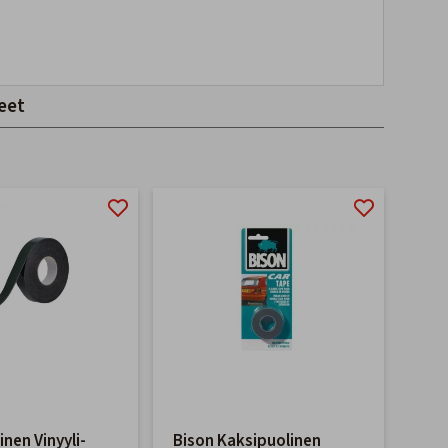
eet
nen Vinyyli-
Bison Kaksipuolinen