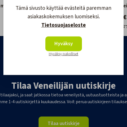
5m X
4,5m
Vaahtote
Tämä sivusto käyttää evästeitä paremman
13,90 €
18,80 €
asiakaskokemuksen luomiseksi.
Tietosuojaseloste
Hyväksy
Hyväksy pakolliset
Tilaa Veneilijän uutiskirje
 tilaajaksi, ja saat jatkossa tietoa veneilystä, uutuustuotteista j
me 1-4 uutiskirjettä kuukaudessa. Voit perua uutiskirjeen tilaukse
Tilaa uutiskirje