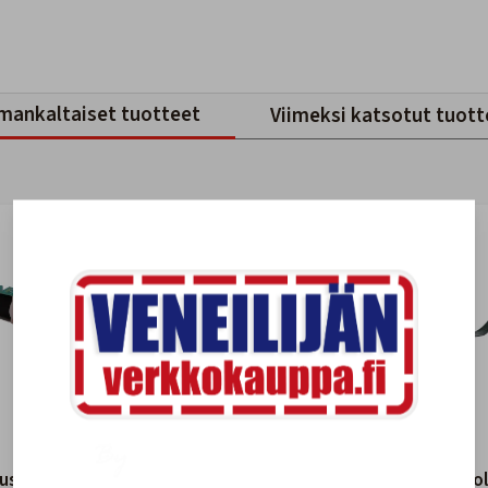
mankaltaiset tuotteet
Viimeksi katsotut tuott
usteippi
Spinnaker Korjausteippi
Kaksipuoli