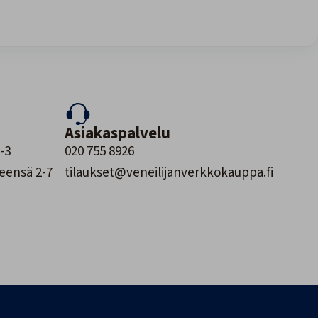
Asiakaspalvelu
-3
020 755 8926
leensä 2-7
tilaukset@veneilijanverkkokauppa.fi