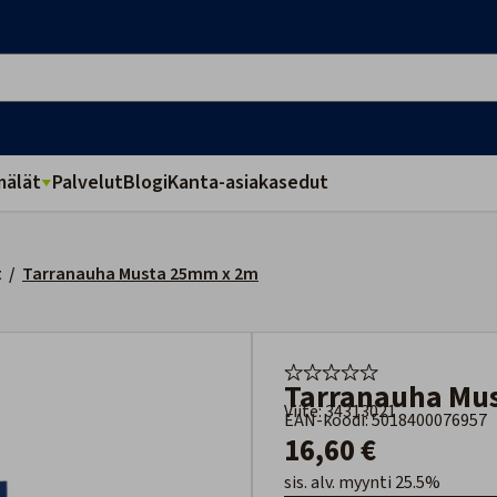
älät
Palvelut
Blogi
Kanta-asiakasedut
t
/
Tarranauha Musta 25mm x 2m
Tarranauha Mu
Viite: 34313021
EAN-koodi: 5018400076957
16,60 €
sis. alv. myynti 25.5%