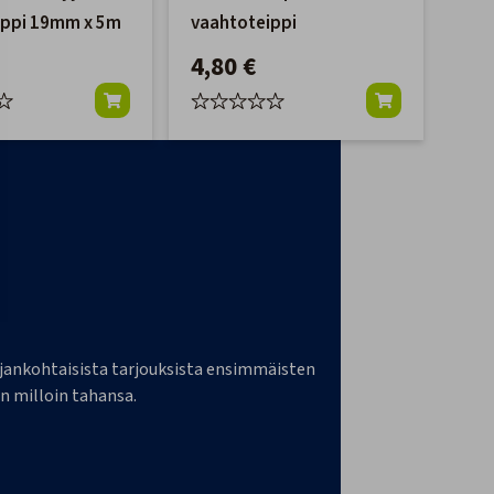
ippi 19mm x 5m
vaahtoteippi
4,80 €
a ajankohtaisista tarjouksista ensimmäisten
n milloin tahansa.