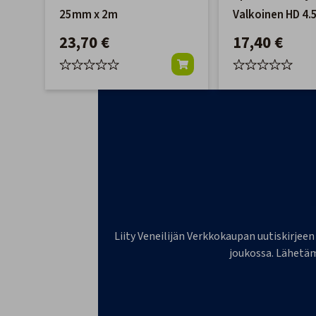
25mm x 2m
Valkoinen HD 4.
50mm
23,70 €
17,40 €
Liity Veneilijän Verkkokaupan uutiskirjeen
joukossa. Lähetäm