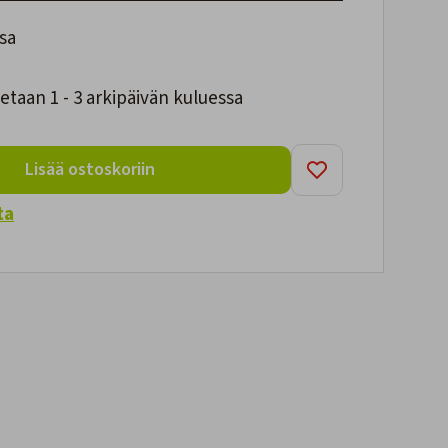
sa
taan 1 - 3 arkipäivän kuluessa
Lisää ostoskoriin
ta