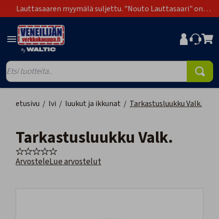
Lauttasaaren myymälä suljettu. "Nouto Lauttasaari" on
poistunut toimitustapavaihtoehdoista.
etusivu
/
lvi
/
luukut ja ikkunat
/
Tarkastusluukku Valk.
Tarkastusluukku Valk.
Arvostele
Lue arvostelut