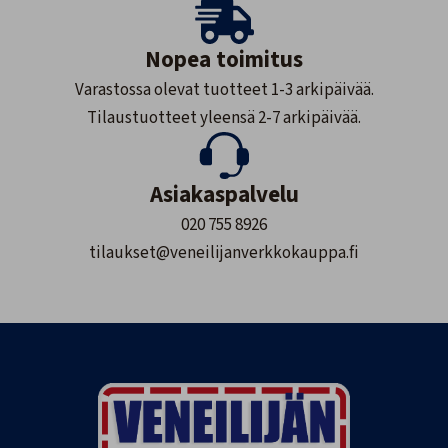
Nopea toimitus
Varastossa olevat tuotteet 1-3 arkipäivää.
Tilaustuotteet yleensä 2-7 arkipäivää.
Asiakaspalvelu
020 755 8926
tilaukset@veneilijanverkkokauppa.fi