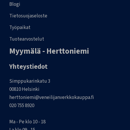
Blogi
Tietosuojaseloste
Työpaikat
Tuotearvostelut
Myymälä - Herttoniemi
Yhteystiedot
Simppukarinkatu 3
00810 Helsinki
herttoniemi@veneilijanverkkokauppa.fi
020 755 8920
Ma - Pe klo 10 - 18