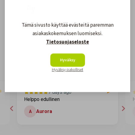
Tämä sivusto käyttää evästeitä paremman
Asiakkaidemme kokemuksia
asiakaskokemuksen luomiseksi.
Tietosuojaseloste
4.6
1608
arvostelut
Kirjoita arvostelu
Hyväksy
Hyväksy pakolliset
7 days ago
Helppo edullinen
H
Aurora
A
Page 2 of 60