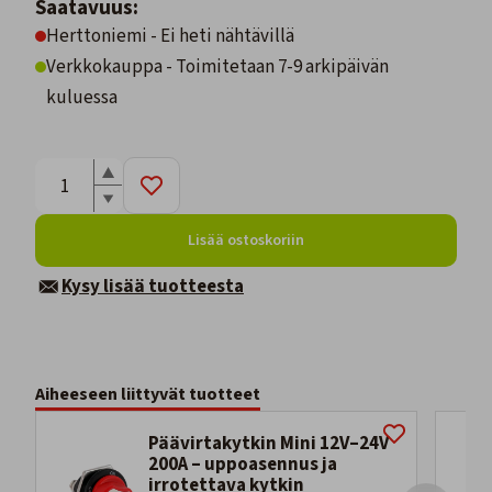
Saatavuus:
Herttoniemi - Ei heti nähtävillä
Verkkokauppa - Toimitetaan 7-9 arkipäivän
kuluessa
Lisää ostoskoriin
Kysy lisää tuotteesta
Aiheeseen liittyvät tuotteet
Päävirtakytkin Mini 12V–24V
200A – uppoasennus ja
irrotettava kytkin