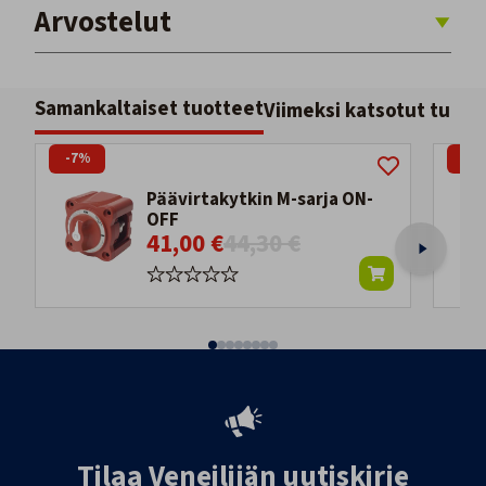
Arvostelut
Samankaltaiset tuotteet
Viimeksi katsotut tuott
-7%
-14
Päävirtakytkin M-sarja ON-
OFF
41,00 €
44,30 €
Tilaa Veneilijän uutiskirje