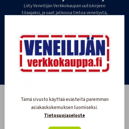
Liity Veneilijän Verkkokaupan uutiskirjeen
tilaajaksi, ja saat jatkossa tietoa veneilystä,
uutuustuotteista ja ajankohtaisista tarjouksista
ensimmäisten joukossa. Lähetämme 1-4
uutiskirjettä kuukaudessa. Voit perua uutiskirjeen
tilauksen milloin tahansa.
Tilaa uutiskirje
Tämä sivusto käyttää evästeitä paremman
asiakaskokemuksen luomiseksi.
Tietosuojaseloste