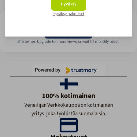
Hyväksy
Hyväksy pakolliset
LOOKING FOR REVIEWS?
View all reviews
Site owner: Upgrade for more views or wait till monthly reset.
100% kotimainen
Veneilijän Verkkokauppa on kotimainen
yritys, joka työllistää suomalaisia.