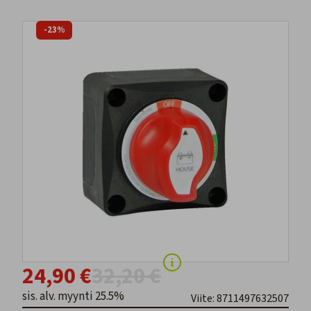
-23%
24,90 €
32,20 €
sis. alv. myynti 25.5%
Viite: 8711497632507