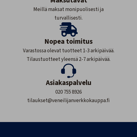
Maksutavat
Meillä maksat monipuolisesti ja
turvallisesti.
Nopea toimitus
Varastossa olevat tuotteet 1-3 arkipäivää.
Tilaustuotteet yleensä 2-7 arkipäivää.
Asiakaspalvelu
020 755 8926
tilaukset@veneilijanverkkokauppa.fi