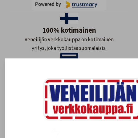
100% kotimainen
Veneilijän Verkkokauppa on kotimainen
yritys, joka työllistää suomalaisia.
Maksutavat
Meillä maksat monipuolisesti ja
turvallisesti.
Nopea toimitus
Varastossa olevat tuotteet 1-3 arkipäivää.
Tilaustuotteet yleensä 2-7 arkipäivää.