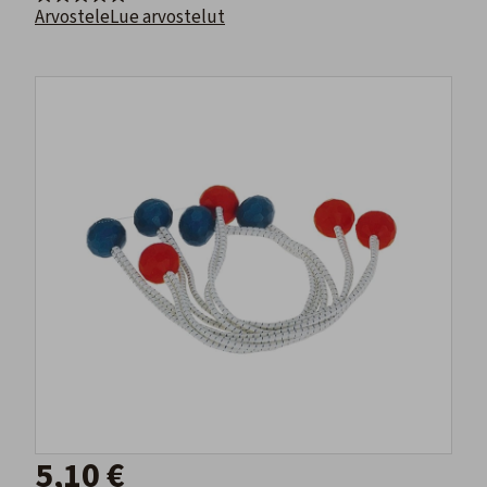
Arvostele
Lue arvostelut
5,10 €