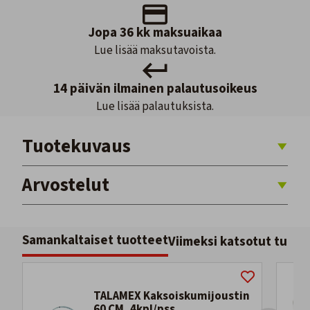
Jopa 36 kk maksuaikaa
Lue lisää maksutavoista.
14 päivän ilmainen palautusoikeus
Lue lisää palautuksista.
Tuotekuvaus
Arvostelut
Samankaltaiset tuotteet
Viimeksi katsotut tuott
TALAMEX Kaksoiskumijoustin
60 CM, 4kpl/pss