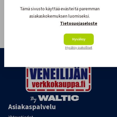
Tämä sivusto käyttää evästeitä paremman
Asiakaspalvelu
asiakaskokemuksen luomiseksi.
020 755 8926
Tietosuojaseloste
tilaukset@veneilijanverkkokauppa.fi
Hyväksy
Hyväksy pakolliset
Asiakaspalvelu