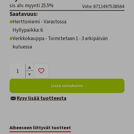
sis. alv. myynti 25.5%
Viite: 8711497538564
Saatavuus:
Herttoniemi - Varastossa
Hyllypaikka: 6
Verkkokauppa - Toimitetaan 1 - 3 arkipäivän
kuluessa
Lisää ostoskoriin
Kysy lisää tuotteesta
Aiheeseen liittyvät tuotteet