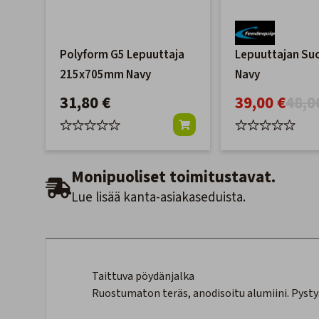
Polyform G5 Lepuuttaja
Lepuuttajan Suo
215x705mm Navy
Navy
31,80 €
39,00 €
48,0
Monipuoliset toimitustavat.
Lue lisää kanta-asiakaseduista.
Taittuva pöydänjalka
Ruostumaton teräs, anodisoitu alumiini. Pyst