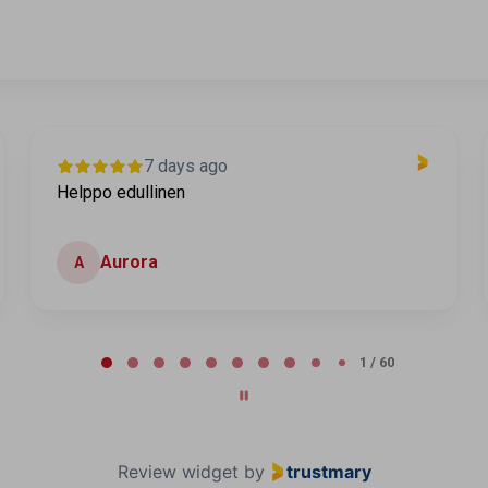
7 days ago
Helppo edullinen
Aurora
A
2 / 60
Review widget
by
trustmary