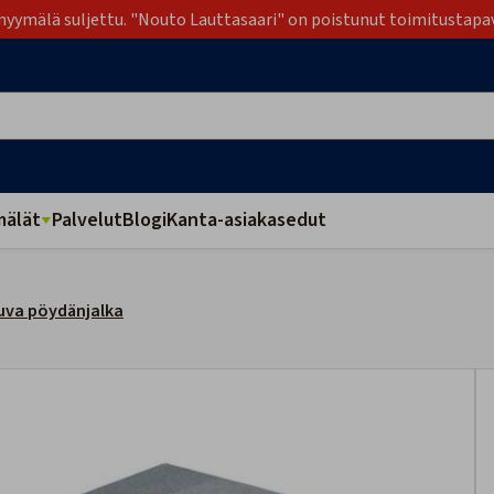
yymälä suljettu. "Nouto Lauttasaari" on poistunut toimitustapa
älät
Palvelut
Blogi
Kanta-asiakasedut
uva pöydänjalka