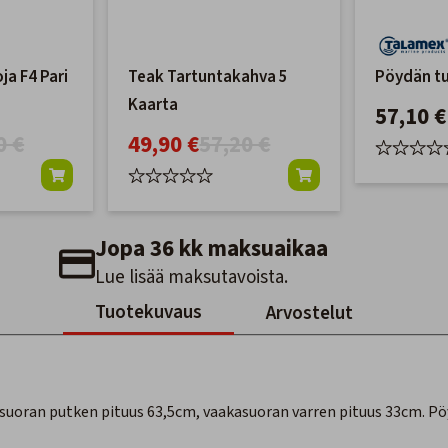
ja F4 Pari
Teak Tartuntakahva 5
Pöydän tu
Kaarta
57,10 €
0 €
49,90 €
57,20 €
Jopa 36 kk maksuaikaa
Lue lisää maksutavoista.
Tuotekuvaus
Arvostelut
ysuoran putken pituus 63,5cm, vaakasuoran varren pituus 33cm. P