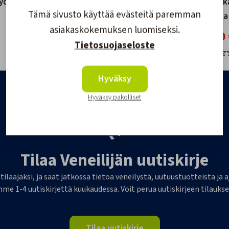
ydänjalka
Pöydänjalka,
Pöytä Pika
Tämä sivusto käyttää evästeitä paremman
kolmiportainen säätö
Jalustalla
asiakaskokemuksen luomiseksi.
179,00 €
319,00 
Tietosuojaseloste
Hyväksy
Hyväksy pakolliset
Tilaa Veneilijän uutiskirje
 tilaajaksi, ja saat jatkossa tietoa veneilystä, uutuustuotteista j
me 1-4 uutiskirjettä kuukaudessa. Voit perua uutiskirjeen tilaukse
Tilaa uutiskirje