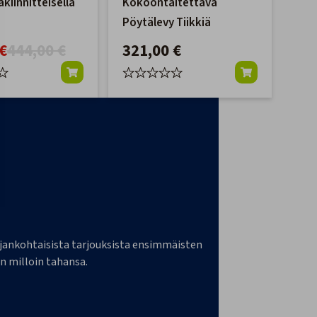
kiinnitteisellä
Kokoontaitettava
Pöytälevy Tiikkiä
€
444,00 €
321,00 €
a ajankohtaisista tarjouksista ensimmäisten
n milloin tahansa.