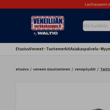
Lauttasaaren m
Etusivu
Veneet
Tuotemerkit
Asiakaspalvelu
Myym
etusivu
/
veneen sisustaminen
/
venepöydät
/
Taitt