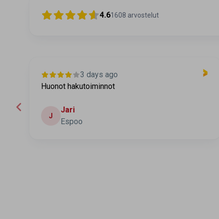
4.6
1608
arvostelut
3 days ago
Huonot hakutoiminnot
Jari
J
Espoo
Page 2 of 60