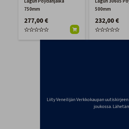
Lagun Pöydänjalka
Lagun 30605 Pö
750mm
500mm
277,00 €
232,00 €
Liity Veneilijän Verkkokaupan uutiskirjeen
joukossa. Lähetäm