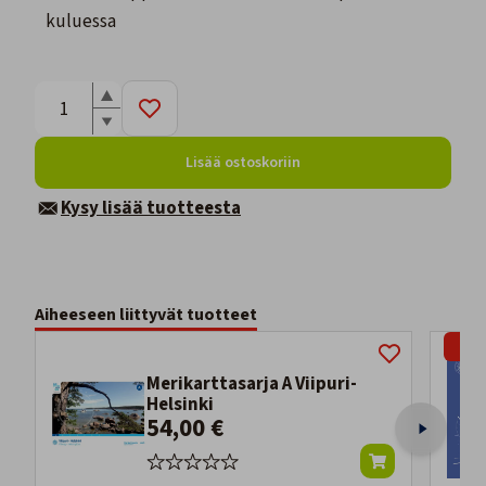
kuluessa
Lisää ostoskoriin
Kysy lisää tuotteesta
Aiheeseen liittyvät tuotteet
-9%
Merikarttasarja A Viipuri-
Helsinki
54,00 €