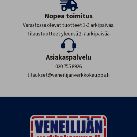
Nopea toimitus
Varastossa olevat tuotteet 1-3 arkipäivää.
Tilaustuotteet yleensä 2-7 arkipäivää.
Asiakaspalvelu
020 755 8926
tilaukset@veneilijanverkkokauppa.fi