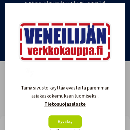
ensimmäisten joukossa. Lähetämme 1-4
uutiskirjettä kuukaudessa. Voit perua uutiskirjeen
tilauksen milloin tahansa.
Tilaa uutiskirje
Tämä sivusto käyttää evästeitä paremman
asiakaskokemuksen luomiseksi.
Tietosuojaseloste
Hyväksy
LOOKING FOR REVIEWS?