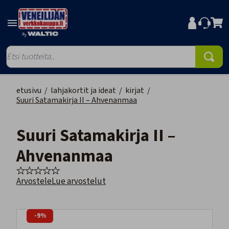
etusivu
/
lahjakortit ja ideat
/
kirjat
/
Suuri Satamakirja II – Ahvenanmaa
Suuri Satamakirja II –
Ahvenanmaa
Arvostele
Lue arvostelut
-9%