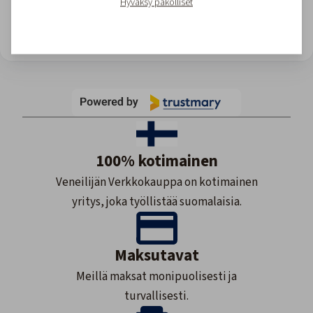
Hyväksy pakolliset
View all reviews
Site owner: Upgrade for more views or wait till monthly reset.
100% kotimainen
Veneilijän Verkkokauppa on kotimainen
yritys, joka työllistää suomalaisia.
Maksutavat
Meillä maksat monipuolisesti ja
turvallisesti.