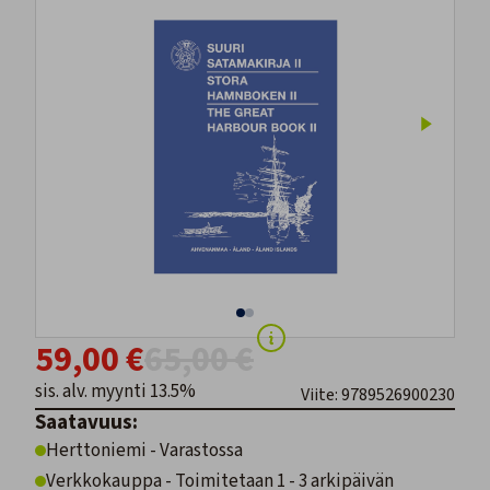
59,00 €
65,00 €
sis. alv. myynti 13.5%
Viite: 9789526900230
Saatavuus:
Herttoniemi - Varastossa
Verkkokauppa - Toimitetaan 1 - 3 arkipäivän