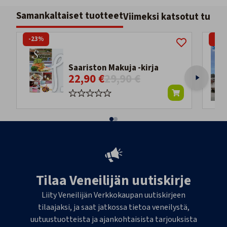
Samankaltaiset tuotteet
Viimeksi katsotut tuott
-23%
-25
Saariston Makuja -kirja
22,90 €
29,90 €
Tilaa Veneilijän uutiskirje
Liity Veneilijän Verkkokaupan uutiskirjeen
tilaajaksi, ja saat jatkossa tietoa veneilystä,
uutuustuotteista ja ajankohtaisista tarjouksista