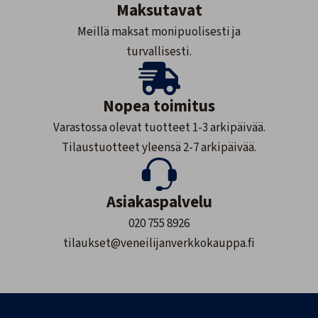
Maksutavat
Meillä maksat monipuolisesti ja
turvallisesti.
Nopea toimitus
Varastossa olevat tuotteet 1-3 arkipäivää.
Tilaustuotteet yleensä 2-7 arkipäivää.
Asiakaspalvelu
020 755 8926
tilaukset@veneilijanverkkokauppa.fi