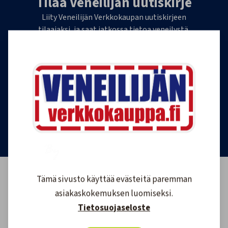
Tilaa Veneilijän uutiskirje
Liity Veneilijän Verkkokaupan uutiskirjeen
tilaajaksi, ja saat jatkossa tietoa veneilystä,
uutuustuotteista ja ajankohtaisista tarjouksista
ensimmäisten joukossa. Lähetämme 1-4
uutiskirjettä kuukaudessa. Voit perua uutiskirjeen
tilauksen milloin tahansa.
Tilaa uutiskirje
Tämä sivusto käyttää evästeitä paremman
asiakaskokemuksen luomiseksi.
Tietosuojaseloste