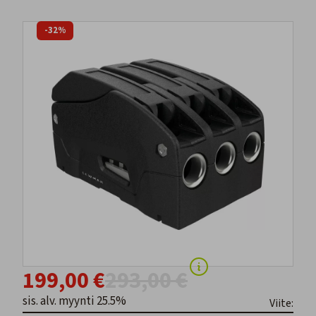
-32%
199,00 €
293,00 €
sis. alv. myynti 25.5%
Viite: