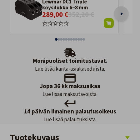
Lewmar DC1 Triple
köysilukko 6–8 mm
289,00 €
352,20 €
Monipuoliset toimitustavat.
Lue lisää kanta-asiakaseduista.
Jopa 36 kk maksuaikaa
Lue lisää maksutavoista.
14 päivän ilmainen palautusoikeus
Lue lisää palautuksista.
Tuotekuvaus