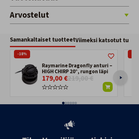
Arvostelut
Samankaltaiset tuotteet
Viimeksi katsotut tuott
-18%
-9
Raymarine Dragonfly anturi –
HIGH CHIRP 20°, rungon läpi
179,00 €
219,00 €