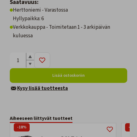
Saatavuus:
Herttoniemi - Varastossa
Hyllypaikka: 6
Verkkokauppa - Toimitetaan 1 - 3 arkipäivän
kuluessa
Lisää ostoskoriin
Kysy lisää tuotteesta
Aiheeseen liittyvät tuotteet
-18%
-11