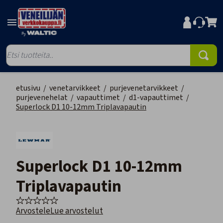
etusivu
/
venetarvikkeet
/
purjevenetarvikkeet
/
purjevenehelat
/
vapauttimet
/
d1-vapauttimet
/
Superlock D1 10-12mm Triplavapautin
Superlock D1 10-12mm
Triplavapautin
Arvostele
Lue arvostelut