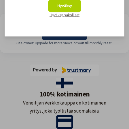
Hyväksy
Hyväksy pakolliset
LOOKING FOR REVIEWS?
View all reviews
Site owner: Upgrade for more views or wait till monthly reset.
100% kotimainen
Veneilijän Verkkokauppa on kotimainen
yritys, joka työllistää suomalaisia.