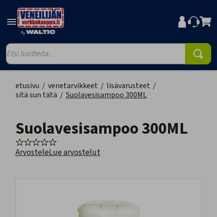
etusivu
/
venetarvikkeet
/
lisävarusteet
/
sitä sun tätä
/
Suolavesisampoo 300ML
Suolavesisampoo 300ML
Arvostele
Lue arvostelut