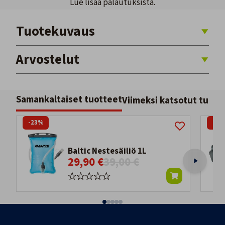
Lue lisää palautuksista.
Tuotekuvaus
Arvostelut
Samankaltaiset tuotteet
Viimeksi katsotut tuott
-23%
-19
Baltic Nestesäiliö 1L
29,90 €
39,00 €