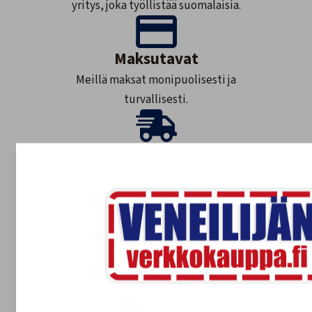
yritys, joka työllistää suomalaisia.
Maksutavat
Meillä maksat monipuolisesti ja
turvallisesti.
Nopea toimitus
Varastossa olevat tuotteet 1-3 arkipäivää.
Tilaustuotteet yleensä 2-7 arkipäivää.
Asiakaspalvelu
020 755 8926
tilaukset@veneilijanverkkokauppa.fi