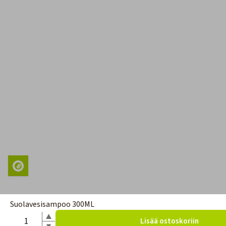
Suolavesisampoo 300ML
Lisää ostoskoriin