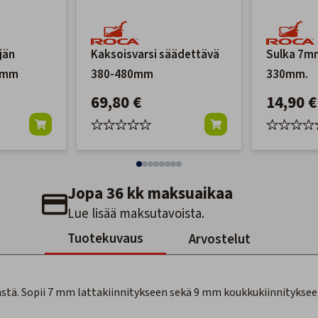
jän
Kaksoisvarsi säädettävä
Sulka 7mm
38mm
380-480mm
330mm.
69,80 €
14,90 €
Jopa 36 kk maksuaikaa
Lue lisää maksutavoista.
Tuotekuvaus
Arvostelut
tä. Sopii 7 mm lattakiinnitykseen sekä 9 mm koukkukiinnityksee