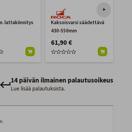
. lattakiinnitys
Kaksoisvarsi säädettävä
Tuu
430-550mm
moo
61,90 €
12
14 päivän ilmainen palautusoikeus
Lue lisää palautuksista.
n.