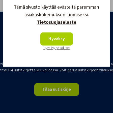
Tämä sivusto käyttää evästeitä paremman
asiakaskokemuksen luomiseksi.
Tietosuojaseloste
Hyväksy
Hyväksy pakolliset
Tilaa Veneilijän uutiskirje
 tilaajaksi, ja saat jatkossa tietoa veneilystä, uutuustuotteista j
me 1-4 uutiskirjettä kuukaudessa. Voit perua uutiskirjeen tilaukse
Tilaa uutiskirje