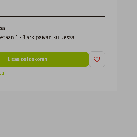
sa
taan 1 - 3 arkipäivän kuluessa
Lisää ostoskoriin
ta