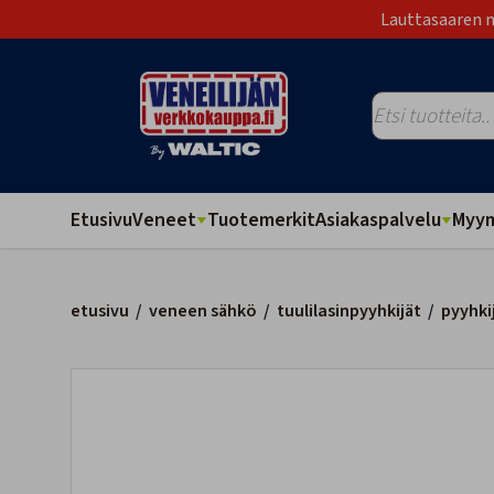
Lauttasaaren m
Etusivu
Veneet
Tuotemerkit
Asiakaspalvelu
Myym
etusivu
/
veneen sähkö
/
tuulilasinpyyhkijät
/
pyyhki