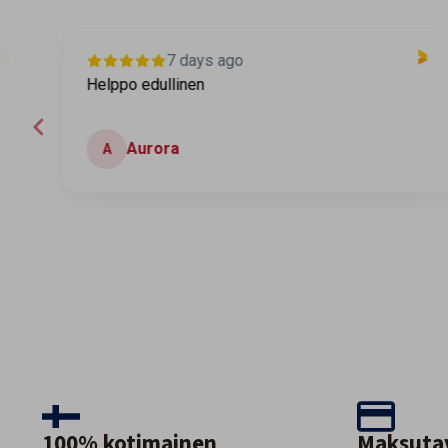
7 days ago
Helppo edullinen
Aurora
A
Page 2 of 60
100% kotimainen
Maksuta