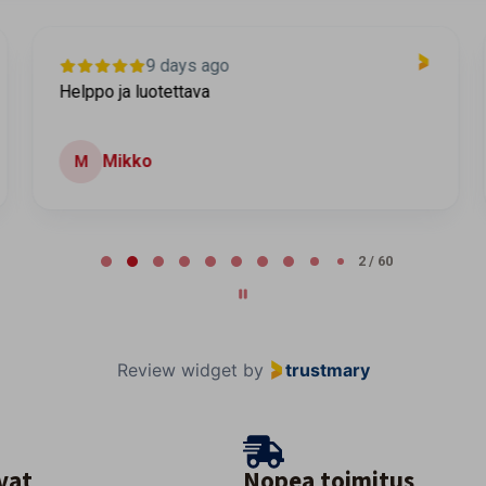
9 days ago
Helppo ja luotettava
Mikko
M
2 / 60
Review widget
by
trustmary
vat
Nopea toimitus