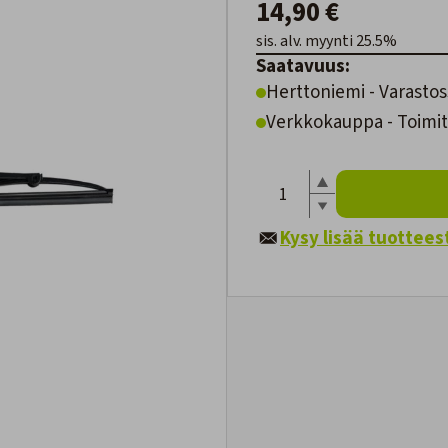
14,90 €
sis. alv. myynti 25.5%
Saatavuus:
Herttoniemi - Varastos
Verkkokauppa - Toimite
Kysy lisää tuottees