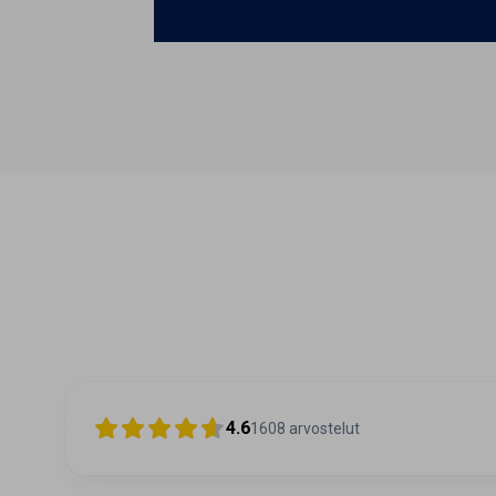
4.6
1608
arvostelut