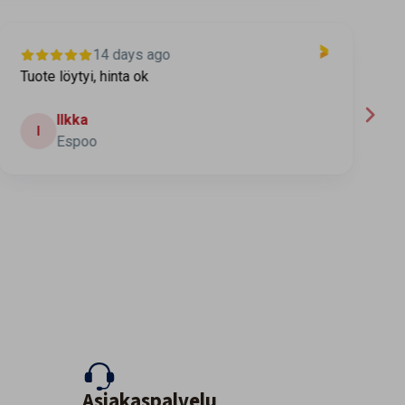
14 days ago
Tuote löytyi, hinta ok
T
t
Ilkka
I
Espoo
Asiakaspalvelu